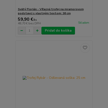
Svätý Florián - Víťazná trofej na mramorovom
podstavci s vlastným textom: 38 cm
59,90 €
/
ks
Skladom
48,70 €
bez DPH
Pridať do košíka