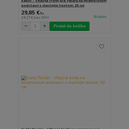
Kapor - Víťazná trofej pre rybára na mramorovom
podstavci s vlastným textom: 25 cm
29,85 €
/
ks
Skladom
24,27 €
bez DPH
Pridať do košíka