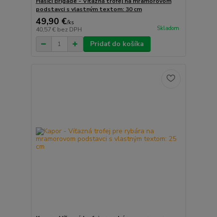
Hasiči Brigade - Víťazná trofej na mramorovom
podstavci s vlastným textom: 30 cm
49,90 €
/
ks
Skladom
40,57 €
bez DPH
Pridať do košíka