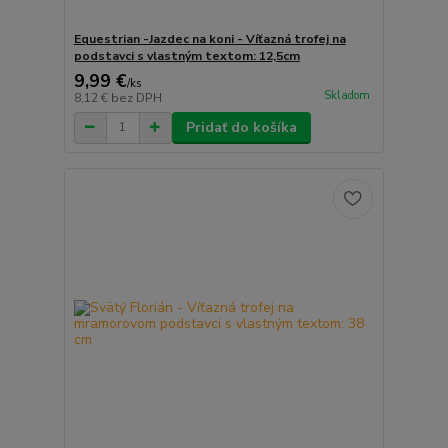
Equestrian -Jazdec na koni - Víťazná trofej na
podstavci s vlastným textom: 12,5cm
9,99 €
/
ks
Skladom
8,12 €
bez DPH
Pridať do košíka