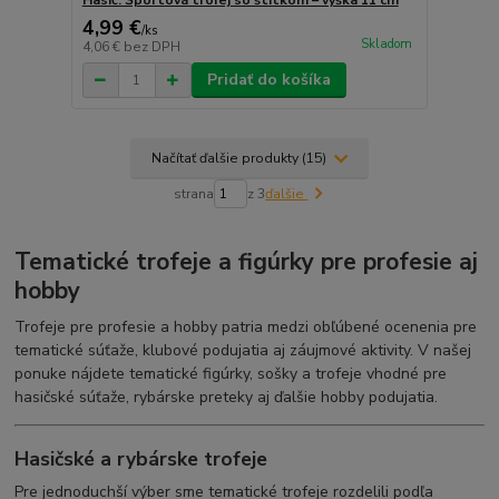
Hasič: Športová trofej so štítkom – výška 11 cm
4,99 €
/
ks
Skladom
4,06 €
bez DPH
Pridať do košíka
Načítať ďalšie produkty (15)
strana
z 3
ďalšie
Tematické trofeje a figúrky pre profesie aj
hobby
Trofeje pre profesie a hobby patria medzi obľúbené ocenenia pre
tematické súťaže, klubové podujatia aj záujmové aktivity. V našej
ponuke nájdete tematické figúrky, sošky a trofeje vhodné pre
hasičské súťaže, rybárske preteky aj ďalšie hobby podujatia.
Hasičské a rybárske trofeje
Pre jednoduchší výber sme tematické trofeje rozdelili podľa