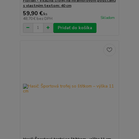
Florián - Víťazná trofej na mramorovom podstavci
s vlastným textom: 40 cm
59,90 €
/
ks
Skladom
48,70 €
bez DPH
Pridať do košíka