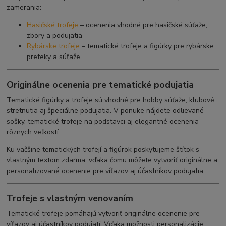
zamerania:
Hasičské trofeje
– ocenenia vhodné pre hasičské súťaže,
zbory a podujatia
Rybárske trofeje
– tematické trofeje a figúrky pre rybárske
preteky a súťaže
Originálne ocenenia pre tematické podujatia
Tematické figúrky a trofeje sú vhodné pre hobby súťaže, klubové
stretnutia aj špeciálne podujatia. V ponuke nájdete odlievané
sošky, tematické trofeje na podstavci aj elegantné ocenenia
rôznych veľkostí.
Ku väčšine tematických trofejí a figúrok poskytujeme štítok s
vlastným textom zdarma, vďaka čomu môžete vytvoriť originálne a
personalizované ocenenie pre víťazov aj účastníkov podujatia.
Trofeje s vlastným venovaním
Tematické trofeje pomáhajú vytvoriť originálne ocenenie pre
víťazov aj účastníkov podujatí. Vďaka možnosti personalizácie