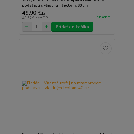
Svätý Florián - Víťazná trofej na mramorovom
podstavci s vlastným textom: 30 cm
49,90 €
/
ks
Skladom
40,57 €
bez DPH
Pridať do košíka