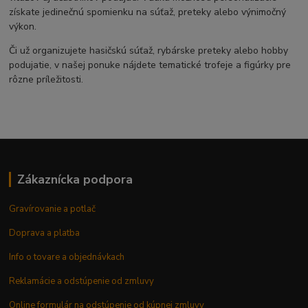
získate jedinečnú spomienku na súťaž, preteky alebo výnimočný
výkon.
Či už organizujete hasičskú súťaž, rybárske preteky alebo hobby
podujatie, v našej ponuke nájdete tematické trofeje a figúrky pre
rôzne príležitosti.
Zákaznícka podpora
Gravírovanie a potlač
Doprava a platba
Info o tovare a objednávkach
Reklamácie a odstúpenie od zmluvy
Online formulár na odstúpenie od kúpnej zmluvy