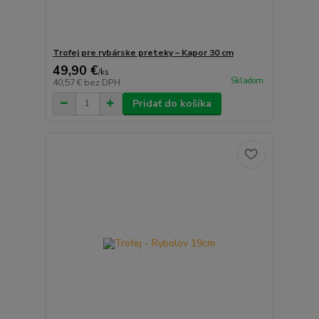
Trofej pre rybárske preteky – Kapor 30 cm
49,90 €
/
ks
Skladom
40,57 €
bez DPH
Pridať do košíka