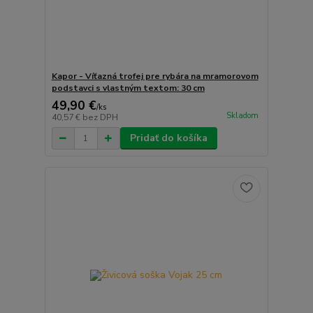
Kapor - Víťazná trofej pre rybára na mramorovom
podstavci s vlastným textom: 30 cm
49,90 €
/
ks
Skladom
40,57 €
bez DPH
Pridať do košíka