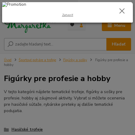
0
ks
0948 236 042
za
0,00 €
12:00-14:00
Zatvoriť
Menu
Hľadať
Úvod
Športové poháre a trofeje
Figúrky a sošky
Figúrky pre profesie a
hobby
Figúrky pre profesie a hobby
V tejto kategórii nájdete tematické trofeje, figúrky a sošky pre
profesie, hobby aj záujmové aktivity. Vybrať si môžete ocenenia
pre hasičské súťaže, rybárske preteky aj ďalšie tematické
podujatia.
Hasičské trofeje