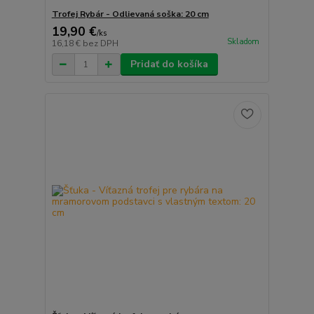
Trofej Rybár - Odlievaná soška: 20 cm
19,90 €
/
ks
Skladom
16,18 €
bez DPH
Pridať do košíka