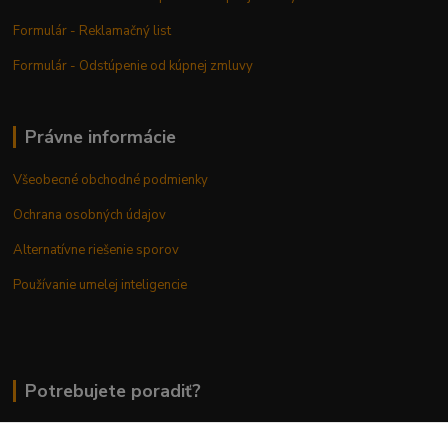
Formulár - Reklamačný list
Formulár - Odstúpenie od kúpnej zmluvy
Právne informácie
Všeobecné obchodné podmienky
Ochrana osobných údajov
Alternatívne riešenie sporov
Používanie umelej inteligencie
Potrebujete poradiť?