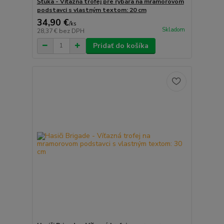
Šťuka - Víťazná trofej pre rybára na mramorovom
podstavci s vlastným textom: 20 cm
34,90 €
/
ks
Skladom
28,37 €
bez DPH
Pridať do košíka