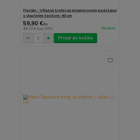
Florián - Víťazná trofej na mramorovom podstavci
s vlastným textom: 40 cm
59,90 €
/
ks
Skladom
48,70 €
bez DPH
Pridať do košíka