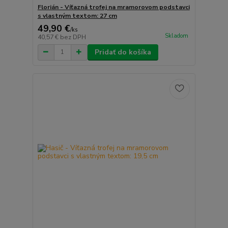
Florián - Víťazná trofej na mramorovom podstavci
s vlastným textom: 27 cm
49,90 €
/
ks
Skladom
40,57 €
bez DPH
Pridať do košíka