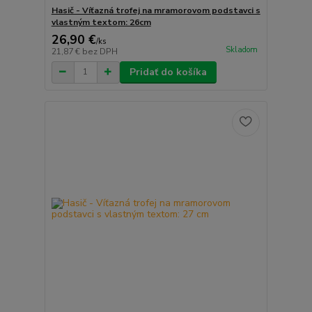
Hasič - Víťazná trofej na mramorovom podstavci s
vlastným textom: 26cm
26,90 €
/
ks
Skladom
21,87 €
bez DPH
Pridať do košíka