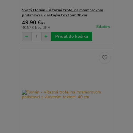
Svätý Florián - Víťazná trofej na mramorovom
podstavci s vlastným textom: 30 cm
49,90 €
/
ks
Skladom
40,57 €
bez DPH
Pridať do košíka