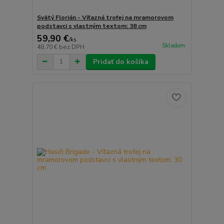
Svätý Florián - Víťazná trofej na mramorovom
podstavci s vlastným textom: 38 cm
59,90 €
/
ks
Skladom
48,70 €
bez DPH
Pridať do košíka