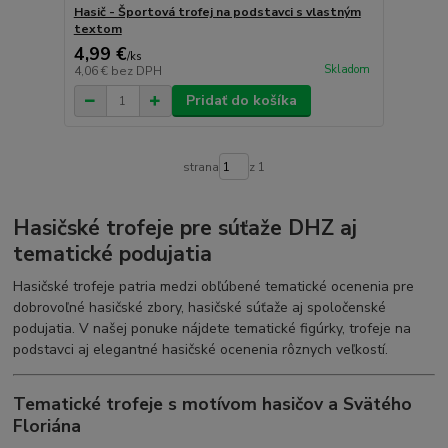
Hasič - Športová trofej na podstavci s vlastným
textom
4,99 €
/
ks
Skladom
4,06 €
bez DPH
Pridať do košíka
strana
z 1
Hasičské trofeje pre súťaže DHZ aj
tematické podujatia
Hasičské trofeje patria medzi obľúbené tematické ocenenia pre
dobrovoľné hasičské zbory, hasičské súťaže aj spoločenské
podujatia. V našej ponuke nájdete tematické figúrky, trofeje na
podstavci aj elegantné hasičské ocenenia rôznych veľkostí.
Tematické trofeje s motívom hasičov a Svätého
Floriána