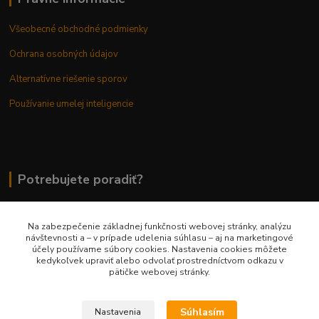
Všeobecné obchodné podmienky
Ochrana osobných údajov
Alternatívne riešenie sporov
Používanie umelej inteligencie
Potrebujete poradiť?
Na zabezpečenie základnej funkčnosti webovej stránky, analýzu
0948 236 042
návštevnosti a – v prípade udelenia súhlasu – aj na marketingové
účely používame súbory cookies. Nastavenia cookies môžete
kedykoľvek upraviť alebo odvolať prostredníctvom odkazu v
info@margaretkashop.sk
pätičke webovej stránky.
Súhlasím
Nastavenia