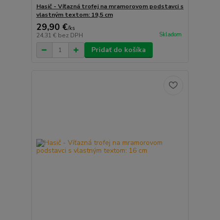
Hasič - Víťazná trofej na mramorovom podstavci s
vlastným textom: 19,5 cm
29,90 €
/
ks
Skladom
24,31 €
bez DPH
Pridať do košíka