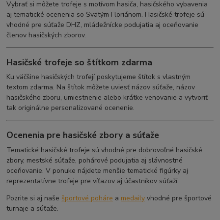
Vybrať si môžete trofeje s motívom hasiča, hasičského vybavenia
aj tematické ocenenia so Svätým Floriánom. Hasičské trofeje sú
vhodné pre súťaže DHZ, mládežnícke podujatia aj oceňovanie
členov hasičských zborov.
Hasičské trofeje so štítkom zdarma
Ku väčšine hasičských trofejí poskytujeme štítok s vlastným
textom zdarma. Na štítok môžete uviesť názov súťaže, názov
hasičského zboru, umiestnenie alebo krátke venovanie a vytvoriť
tak originálne personalizované ocenenie.
Ocenenia pre hasičské zbory a súťaže
Tematické hasičské trofeje sú vhodné pre dobrovoľné hasičské
zbory, mestské súťaže, pohárové podujatia aj slávnostné
oceňovanie. V ponuke nájdete menšie tematické figúrky aj
reprezentatívne trofeje pre víťazov aj účastníkov súťaží.
Pozrite si aj naše
športové poháre
a
medaily
vhodné pre športové
turnaje a súťaže.