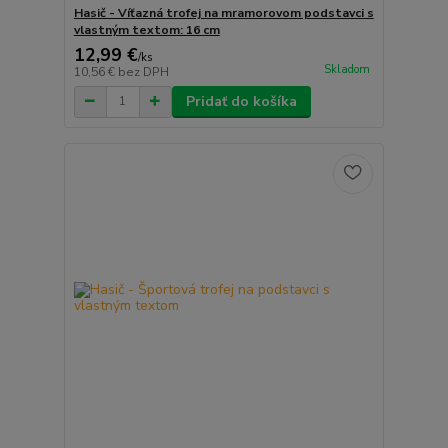
Hasič - Víťazná trofej na mramorovom podstavci s
vlastným textom: 16 cm
12,99 €
/
ks
Skladom
10,56 €
bez DPH
Pridať do košíka