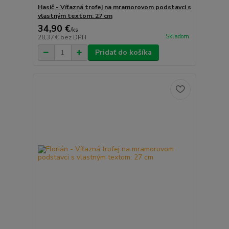
Hasič - Víťazná trofej na mramorovom podstavci s
vlastným textom: 27 cm
34,90 €
/
ks
Skladom
28,37 €
bez DPH
Pridať do košíka