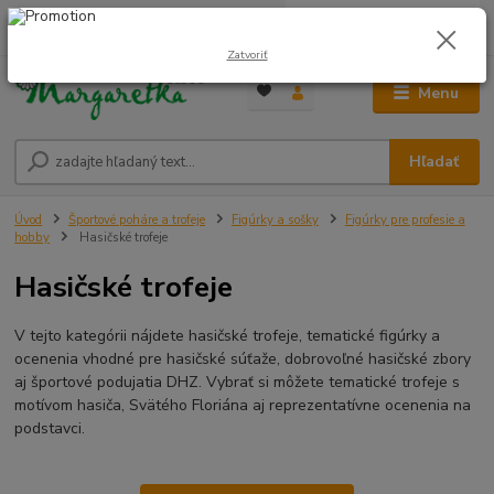
0
ks
0948 236 042
za
0,00 €
12:00-14:00
Zatvoriť
Menu
Hľadať
Úvod
Športové poháre a trofeje
Figúrky a sošky
Figúrky pre profesie a
hobby
Hasičské trofeje
Hasičské trofeje
V tejto kategórii nájdete hasičské trofeje, tematické figúrky a
ocenenia vhodné pre hasičské súťaže, dobrovoľné hasičské zbory
aj športové podujatia DHZ. Vybrať si môžete tematické trofeje s
motívom hasiča, Svätého Floriána aj reprezentatívne ocenenia na
podstavci.