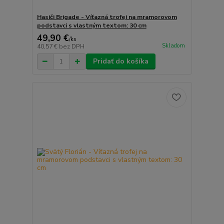
Hasiči Brigade - Víťazná trofej na mramorovom
podstavci s vlastným textom: 30 cm
49,90 €
/
ks
Skladom
40,57 €
bez DPH
Pridať do košíka