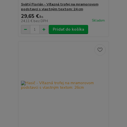
Svätý Florián - Víťazná trofej na mramorovom
podstavci s vlastným textom: 24 cm
29,65 €
/
ks
Skladom
24,11 €
bez DPH
Pridať do košíka