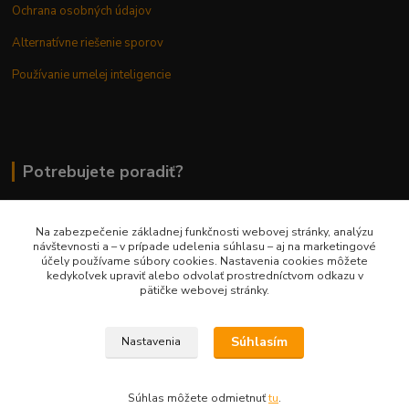
Ochrana osobných údajov
Alternatívne riešenie sporov
Používanie umelej inteligencie
Potrebujete poradiť?
Na zabezpečenie základnej funkčnosti webovej stránky, analýzu
0948 236 042
návštevnosti a – v prípade udelenia súhlasu – aj na marketingové
účely používame súbory cookies. Nastavenia cookies môžete
kedykoľvek upraviť alebo odvolať prostredníctvom odkazu v
info@margaretkashop.sk
pätičke webovej stránky.
Súhlasím
Nastavenia
Súhlas môžete odmietnuť
tu
.