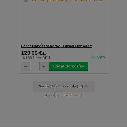
Pohár zlatý/strieborný - Futbal Lux: 68 cm
129,00 €
/
ks
Skladom
104,88 €
bez DPH
Pridať do košíka
Načítať ďalšie produkty (11)
strana
z 2
ďalšie