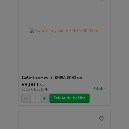
Zlatо-čierny pohár EMIRA BK 63 cm
69,00 €
/
ks
Skladom
56,10 €
bez DPH
Pridať do košíka