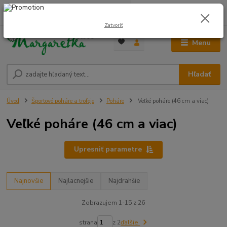
0
ks
0948 236 042
za
0,00 €
12:00-14:00
Zatvoriť
Menu
Hľadať
Úvod
Športové poháre a trofeje
Poháre
Veľké poháre (46 cm a viac)
Veľké poháre (46 cm a viac)
Upresniť parametre
Najnovšie
Najlacnejšie
Najdrahšie
Zobrazujem 1-15 z 26
strana
z 2
ďalšie