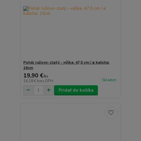
Pohár ružovo-zlatý - výška: 47,5 cm / ø kalicha:
16cm
19,90 €
/
ks
Skladom
16,18 €
bez DPH
Pridať do košíka