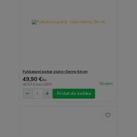
Futbalový pohár zlato-čierny 54 cm
49,90 €
/
ks
Skladom
40,57 €
bez DPH
Pridať do košíka