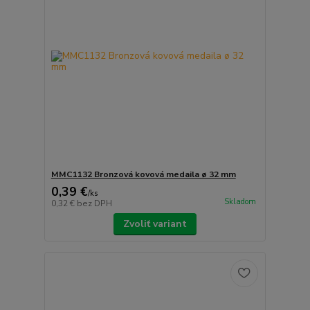
MMC1132 Bronzová kovová medaila ø 32 mm
0,39 €
/
ks
Skladom
0,32 €
bez DPH
Zvoliť variant