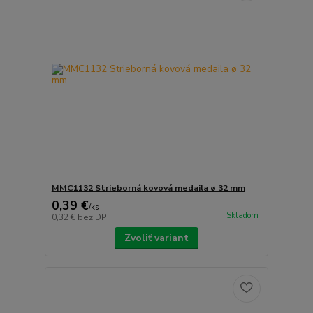
MMC1132 Strieborná kovová medaila ø 32 mm
0,39 €
/
ks
Skladom
0,32 €
bez DPH
Zvoliť variant