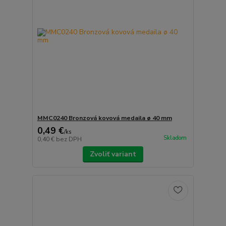
MMC0240 Bronzová kovová medaila ø 40 mm
0,49 €
/
ks
Skladom
0,40 €
bez DPH
Zvoliť variant