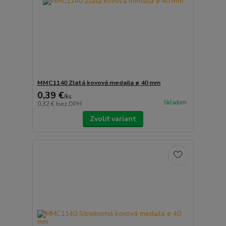
MMC1140 Zlatá kovová medaila ø 40 mm
0,39 €
/
ks
Skladom
0,32 €
bez DPH
Zvoliť variant