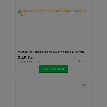
MMC0240 Strieborná kovová medaila ø 40 mm
0,49 €
/
ks
Skladom
0,40 €
bez DPH
Zvoliť variant