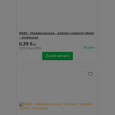
ME63 - Medaila kovová - ø32mm / emblém 25mm
- strieborná
0,39 €
/
ks
Skladom
0,32 €
bez DPH
Zvoliť variant