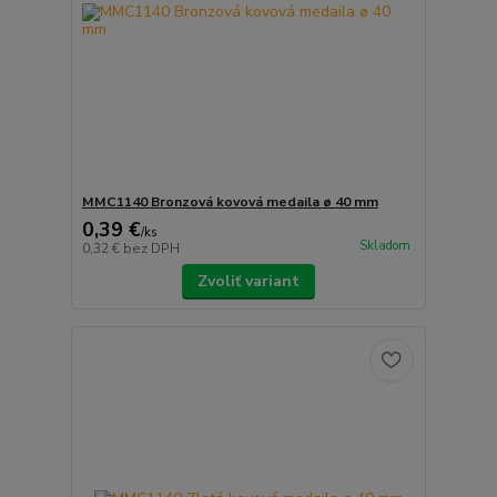
MMC1140 Bronzová kovová medaila ø 40 mm
0,39 €
/
ks
Skladom
0,32 €
bez DPH
Zvoliť variant