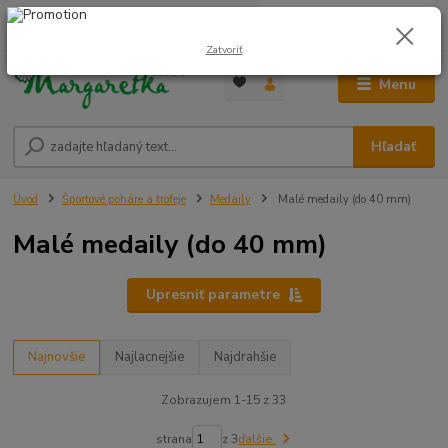
0
ks
0948 236 042
za
0,00 €
12:00-14:00
Zatvoriť
Menu
Hľadať
Úvod
Športové poháre a trofeje
Medaily
Malé medaily (do 40 mm)
Malé medaily (do 40 mm)
Upresniť parametre
Najnovšie
Najlacnejšie
Najdrahšie
Zobrazujem 1-15 z 33
strana
z 3
ďalšie