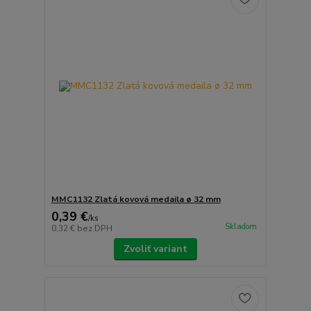
MMC1132 Zlatá kovová medaila ø 32 mm
0,39 €
/
ks
Skladom
0,32 €
bez DPH
Zvoliť variant