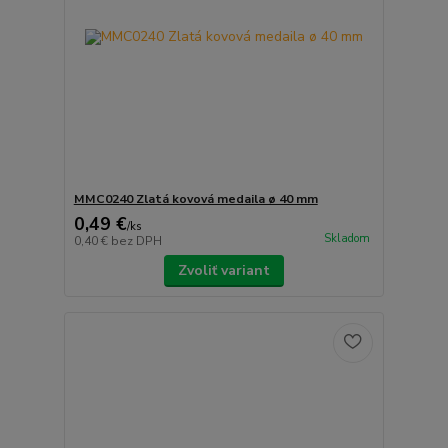
MMC0240 Zlatá kovová medaila ø 40 mm
0,49 €
/
ks
Skladom
0,40 €
bez DPH
Zvoliť variant