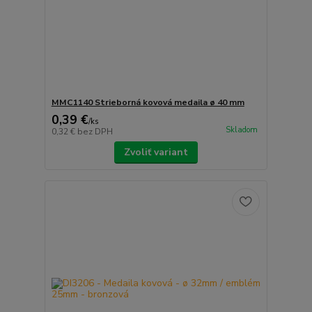
MMC1140 Strieborná kovová medaila ø 40 mm
0,39 €
/
ks
Skladom
0,32 €
bez DPH
Zvoliť variant