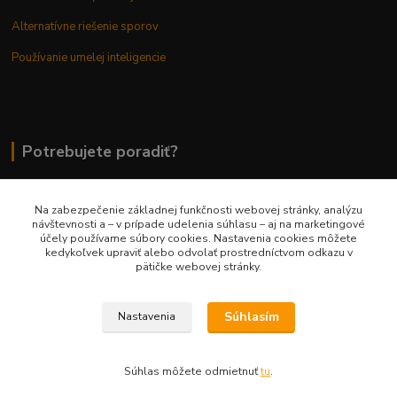
Alternatívne riešenie sporov
Používanie umelej inteligencie
Potrebujete poradiť?
Na zabezpečenie základnej funkčnosti webovej stránky, analýzu
0948 236 042
návštevnosti a – v prípade udelenia súhlasu – aj na marketingové
účely používame súbory cookies. Nastavenia cookies môžete
kedykoľvek upraviť alebo odvolať prostredníctvom odkazu v
info@margaretkashop.sk
pätičke webovej stránky.
Súhlasím
Nastavenia
Súhlas môžete odmietnuť
tu
.
Vytvorené na
Eshop-rychlo.sk