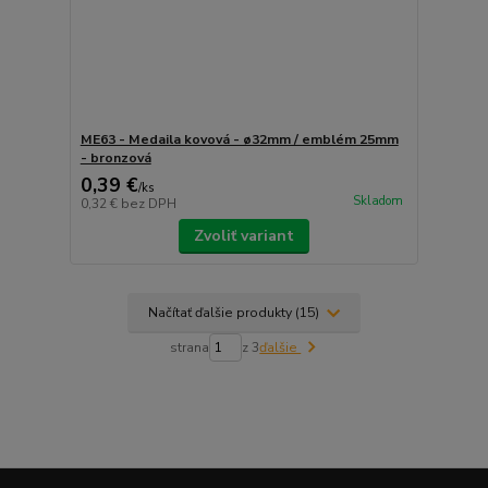
ME63 - Medaila kovová - ø32mm / emblém 25mm
- bronzová
0,39 €
/
ks
Skladom
0,32 €
bez DPH
Zvoliť variant
Načítať ďalšie produkty (15)
strana
z 3
ďalšie