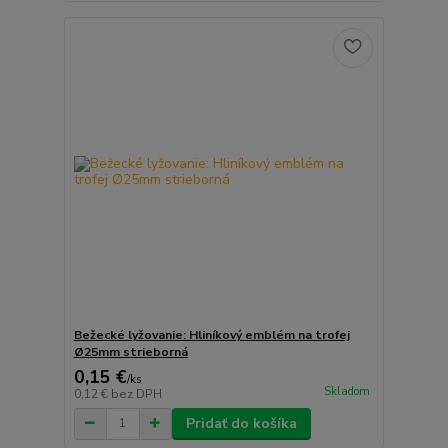
Bežecké lyžovanie: Hliníkový emblém na trofej
Ø25mm strieborná
0,15 €
/
ks
Skladom
0,12 €
bez DPH
Pridať do košíka