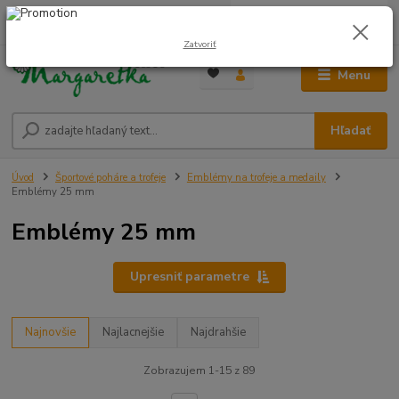
0
ks
0948 236 042
za
0,00 €
12:00-14:00
Zatvoriť
Menu
Hľadať
Úvod
Športové poháre a trofeje
Emblémy na trofeje a medaily
Emblémy 25 mm
Emblémy 25 mm
Upresniť parametre
Najnovšie
Najlacnejšie
Najdrahšie
Zobrazujem 1-15 z 89