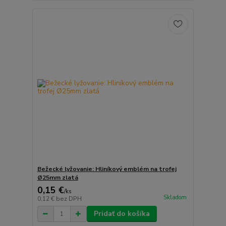
Bežecké lyžovanie: Hliníkový emblém na trofej
Ø25mm zlatá
0,15 €
/
ks
Skladom
0,12 €
bez DPH
Pridať do košíka