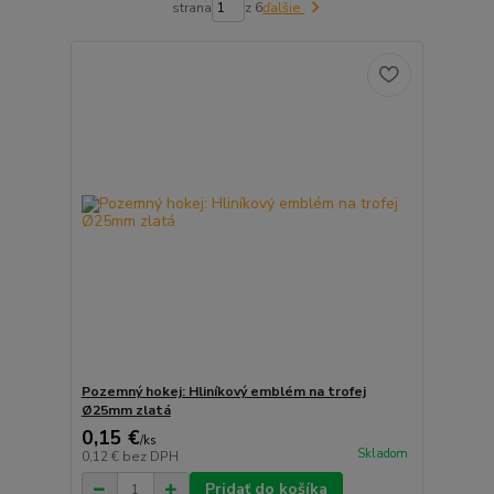
strana
z 6
ďalšie
Pozemný hokej: Hliníkový emblém na trofej
Ø25mm zlatá
0,15 €
/
ks
Skladom
0,12 €
bez DPH
Pridať do košíka