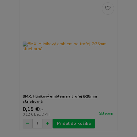
BMX: Hliníkový emblém na trofej Ø25mm
strieborná
0,15 €
/
ks
Skladom
0,12 €
bez DPH
Pridať do košíka