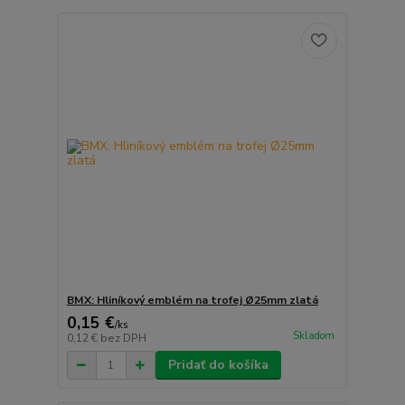
BMX: Hliníkový emblém na trofej Ø25mm zlatá
0,15 €
/
ks
Skladom
0,12 €
bez DPH
Pridať do košíka