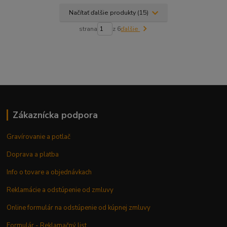
Načítať ďalšie produkty (15)
strana
z 6
ďalšie
Zákaznícka podpora
Gravírovanie a potlač
Doprava a platba
Info o tovare a objednávkach
Reklamácie a odstúpenie od zmluvy
Online formulár na odstúpenie od kúpnej zmluvy
Formulár - Reklamačný list