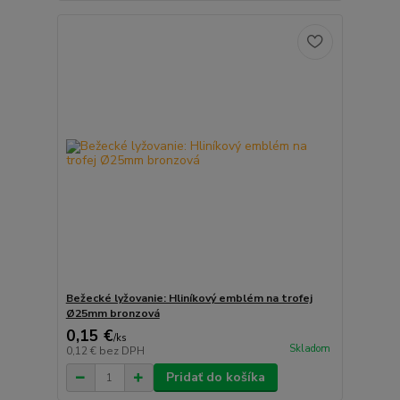
Bežecké lyžovanie: Hliníkový emblém na trofej
Ø25mm bronzová
0,15 €
/
ks
Skladom
0,12 €
bez DPH
Pridať do košíka