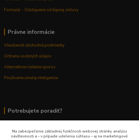
Formulár - Odstúpenie od kúpnej zmluvy
Právne informácie
Všeobecné obchodné podmienky
Ochrana osobných údajov
Alternatívne riešenie sporov
Používanie umelej inteligencie
Potrebujete poradiť?
Na zabezpečenie základnej funkčnosti webovej stránky, analýzu
0948 236 042
návštevnosti a – v prípade udelenia súhlasu – aj na marketingové