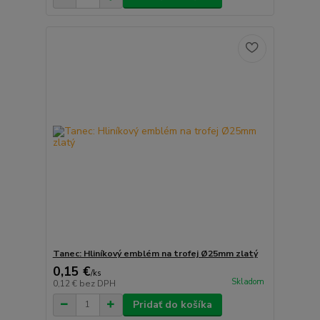
Tanec: Hliníkový emblém na trofej Ø25mm zlatý
0,15 €
/
ks
Skladom
0,12 €
bez DPH
Pridať do košíka