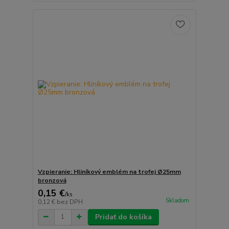
Vzpieranie: Hliníkový emblém na trofej Ø25mm
bronzová
0,15 €
/
ks
Skladom
0,12 €
bez DPH
Pridať do košíka