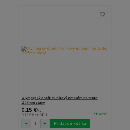
Olympijský oheň: Hliníkový emblém na trofej
Ø25mm zlatý
0,15 €
/
ks
Skladom
0,12 €
bez DPH
Pridať do košíka