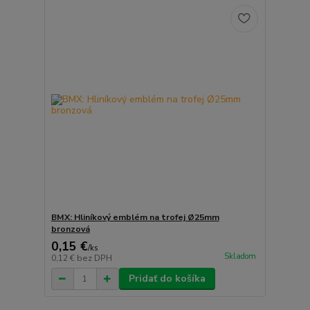
BMX: Hliníkový emblém na trofej Ø25mm
bronzová
0,15 €
/
ks
Skladom
0,12 €
bez DPH
Pridať do košíka