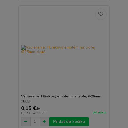
Vzpieranie: Hliníkový emblém na trofej Ø25mm
zlatá
0,15 €
/
ks
Skladom
0,12 €
bez DPH
Pridať do košíka