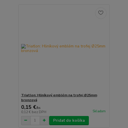
Triatlon: Hliníkový emblém na trofej Ø25mm
bronzová
0,15 €
/
ks
Skladom
0,12 €
bez DPH
Pridať do košíka