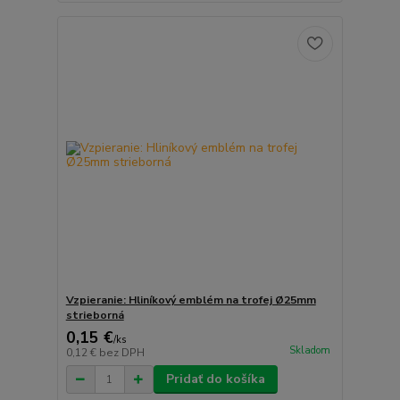
Vzpieranie: Hliníkový emblém na trofej Ø25mm
strieborná
0,15 €
/
ks
Skladom
0,12 €
bez DPH
Pridať do košíka