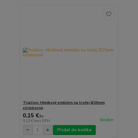
Triatlon: Hliníkový emblém na trofej Ø25mm
strieborná
0,15 €
/
ks
Skladom
0,12 €
bez DPH
Pridať do košíka