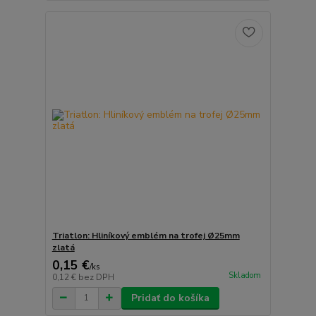
Triatlon: Hliníkový emblém na trofej Ø25mm
zlatá
0,15 €
/
ks
Skladom
0,12 €
bez DPH
Pridať do košíka