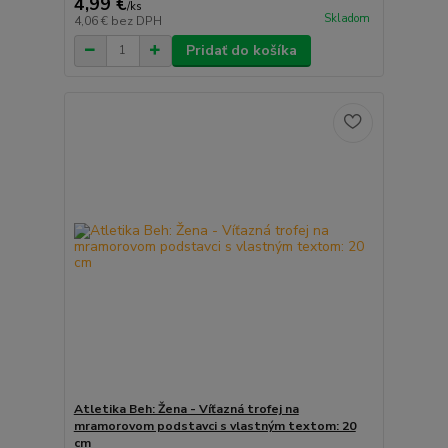
4,99 €
/
ks
Skladom
4,06 €
bez DPH
Pridať do košíka
Atletika Beh: Žena - Víťazná trofej na
mramorovom podstavci s vlastným textom: 20
cm