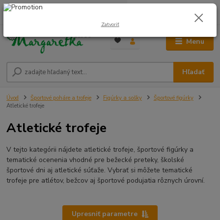
0
ks
0948 236 042
za
0,00 €
12:00-14:00
Zatvoriť
Menu
Hľadať
Úvod
Športové poháre a trofeje
Figúrky a sošky
Športové figúrky
Atletické trofeje
Atletické trofeje
V tejto kategórii nájdete atletické trofeje, športové figúrky a
tematické ocenenia vhodné pre bežecké preteky, školské
športové dni aj atletické súťaže. Vybrať si môžete tematické
trofeje pre atlétov, bežcov aj športové podujatia rôznych úrovní.
Upresniť parametre