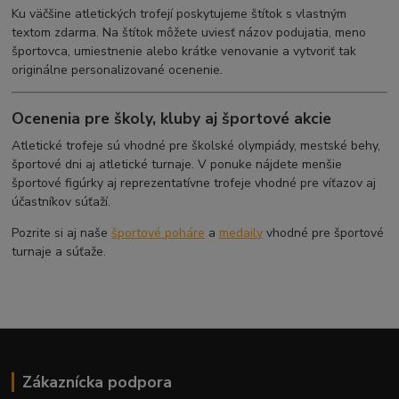
Ku väčšine atletických trofejí poskytujeme štítok s vlastným
textom zdarma. Na štítok môžete uviesť názov podujatia, meno
športovca, umiestnenie alebo krátke venovanie a vytvoriť tak
originálne personalizované ocenenie.
Ocenenia pre školy, kluby aj športové akcie
Atletické trofeje sú vhodné pre školské olympiády, mestské behy,
športové dni aj atletické turnaje. V ponuke nájdete menšie
športové figúrky aj reprezentatívne trofeje vhodné pre víťazov aj
účastníkov súťaží.
Pozrite si aj naše
športové poháre
a
medaily
vhodné pre športové
turnaje a súťaže.
Zákaznícka podpora