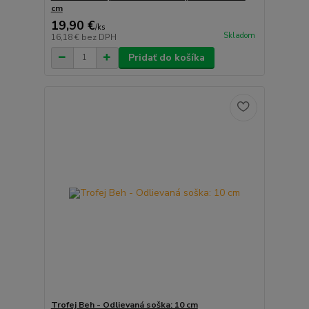
cm
19,90 €
/
ks
Skladom
16,18 €
bez DPH
Pridať do košíka
Trofej Beh - Odlievaná soška: 10 cm