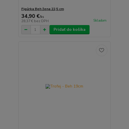
Figúrka Beh žena 22,5 cm
34,90 €
/
ks
Skladom
28,37 €
bez DPH
Pridať do košíka