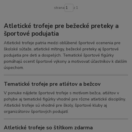
strana
z 1
Atletické trofeje pre bežecké preteky a
športové podujatia
Atletické trofeje patria medzi obľúbené športové ocenenia pre
školské súťaže, atletické mítingy, bežecké preteky aj športové
podujatia pre deti a dospelých. Tematické športové figúrky
pomáhajú oceniť športové výkony a motivovať účastníkov k ďalším
úspechom.
Tematické trofeje pre atlétov a bežcov
V ponuke nájdete športové trofeje s motívom bežca, atlétov v
pohybe aj tematické figúrky vhodné pre rôzne atletické disciplíny.
Atletické trofeje sú vhodné pre školy, športové kluby aj
organizátorov športových podujatí.
Atletické trofeje so štítkom zdarma