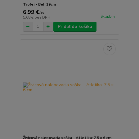
Trofej - Beh 19cm
6,99 €
/
ks
Skladom
5,68 €
bez DPH
Pridať do košíka
Živicová nalepovacia soška – Atletika: 7,5 × 6 cm