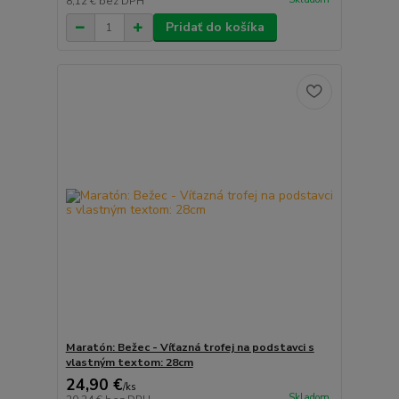
8,12 €
bez DPH
Pridať do košíka
Maratón: Bežec - Víťazná trofej na podstavci s
vlastným textom: 28cm
24,90 €
/
ks
Skladom