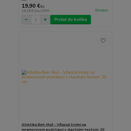
19,90 €
/
ks
Skladom
16,18 €
bez DPH
Pridať do košíka
Atletika Beh: Muž - Víťazná trofej na
mramorovom podstavci s vlastným textom: 20