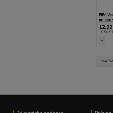
FIFA Wo
unisex: 
12,99
10,56 €
Načítať
Zákaznícka podpora
Právne 