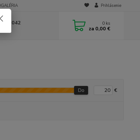
OGALÉRIA
Prihlásenie
 236 042
0
ks
za
0,00 €
-14:00
Do
€