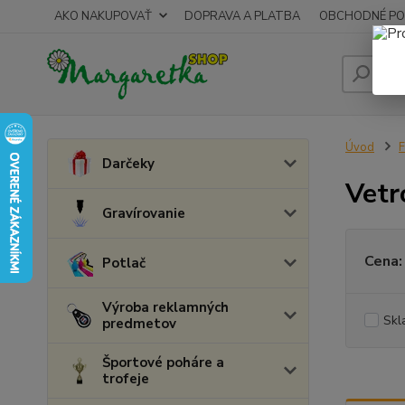
AKO NAKUPOVAŤ
DOPRAVA A PLATBA
OBCHODNÉ PO
Úvod
F
Darčeky
Vetr
Gravírovanie
Cena:
Potlač
Výroba reklamných
Skl
predmetov
Športové poháre a
trofeje