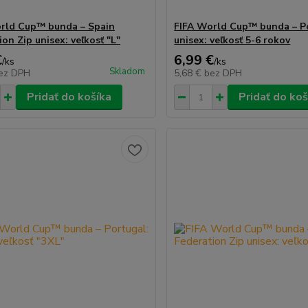
rld Cup™ bunda – Spain
FIFA World Cup™ bunda – P
on Zip unisex: veľkosť "L"
unisex: veľkosť 5-6 rokov
€
6,99 €
/
ks
/
ks
Skladom
ez DPH
5,68 €
bez DPH
Pridať do košíka
Pridať do koš