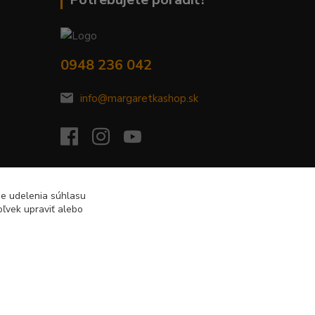
0948 236 042
info@margaretkashop.sk
de udelenia súhlasu
ľvek upraviť alebo