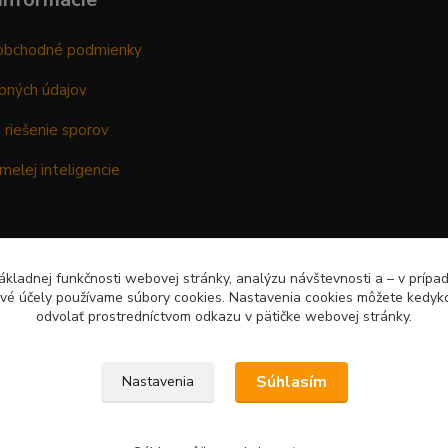
obchodné podmienky
bných údajov
 riešenie sporov
melej inteligencie
kladnej funkčnosti webovej stránky, analýzu návštevnosti a – v prípa
ové účely používame súbory cookies. Nastavenia cookies môžete kedyko
odvolať prostredníctvom odkazu v pätičke webovej stránky.
Súhlasím
Nastavenia