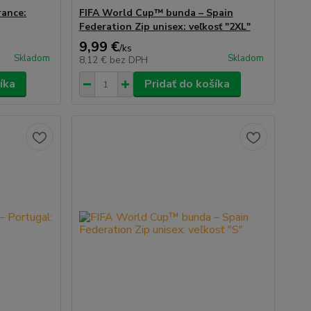
rance:
FIFA World Cup™ bunda – Spain
Federation Zip unisex: veľkosť "2XL"
9,99 €
/
ks
Skladom
Skladom
8,12 €
bez DPH
íka
Pridať do košíka