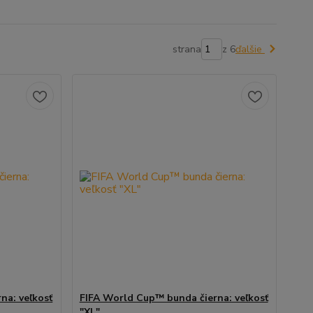
strana
z 6
ďalšie
na: veľkosť
FIFA World Cup™ bunda čierna: veľkosť
"XL"