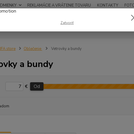
DMIENKY
REKLAMÁCIE A VRÁTENIE TOVARU
KONTAKTY
FOT
0948
Zatvoriť
Hľadať
12:00
IFA store
Oblečenie
Vetrovky a bundy
ovky a bundy
€
Od
adom