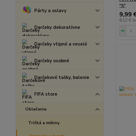
"S"
Párty a oslavy
9,99 
8,12 €
b
Darčeky dekoratívne
Darčeky vtipné a veselé
Darčeky osobné
Darčekové tašky, balenie
FIFA store
Oblečenie
Tričká a mikiny