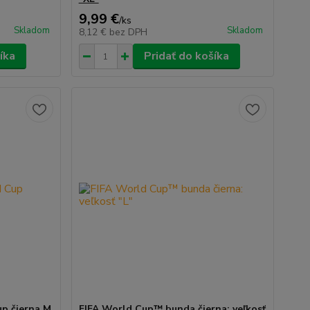
9,99 €
/
ks
Skladom
Skladom
8,12 €
bez DPH
íka
Pridať do košíka
up čierna M
FIFA World Cup™ bunda čierna: veľkosť