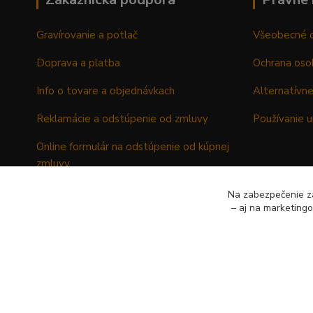
Gravírovanie a potlač
Všeobecné 
Doprava a platba
Ochrana oso
Info o tovare a objednávkach
Alternatívne
Reklamácie a odstúpenie od zmluvy
Používanie u
Online formulár na odstúpenie od kúpnej
zmluvy
Formulár - Reklamačný list
Na zabezpečenie zá
– aj na marketing
Formulár - Odstúpenie od kúpnej zmluvy