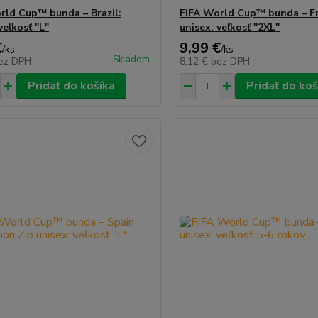
rld Cup™ bunda – Brazil:
FIFA World Cup™ bunda – F
veľkosť "L"
unisex: veľkosť "2XL"
€
9,99 €
/
ks
/
ks
Skladom
ez DPH
8,12 €
bez DPH
Pridať do košíka
Pridať do koš