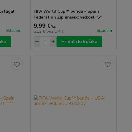
ortugal:
FIFA World Cup™ bunda – Spain
Federation Zip unisex: veľkosť "S"
9,99 €
/
ks
Skladom
Skladom
8,12 €
bez DPH
íka
Pridať do košíka