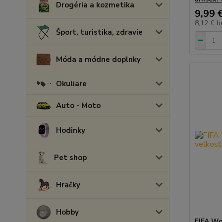
Drogéria a kozmetika
9,99 
8,12 €
b
Šport, turistika, zdravie
Móda a módne doplnky
Okuliare
Auto - Moto
Hodinky
Pet shop
Hračky
Hobby
FIFA Wo