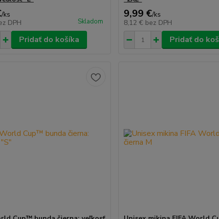
€
9,99 €
/
ks
/
ks
Skladom
ez DPH
8,12 €
bez DPH
Pridať do košíka
Pridať do koš
rld Cup™ bunda čierna: veľkosť
Unisex mikina FIFA World C