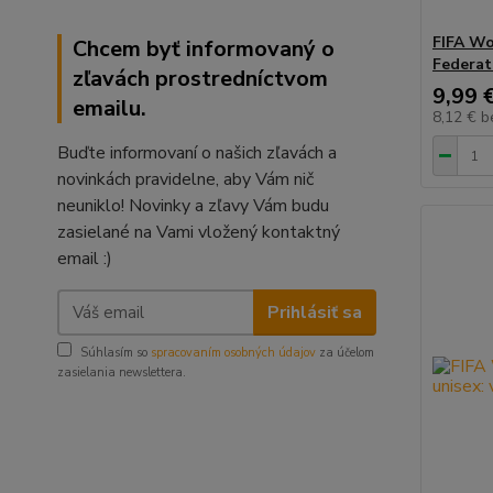
FIFA Wo
Chcem byť informovaný o
Federati
zľavách prostredníctvom
9,99 
emailu.
8,12 €
b
Buďte informovaní o našich zľavách a
novinkách pravidelne, aby Vám nič
neuniklo! Novinky a zľavy Vám budu
zasielané na Vami vložený kontaktný
email :)
Prihlásiť sa
Súhlasím so
spracovaním osobných údajov
za účelom
zasielania newslettera.