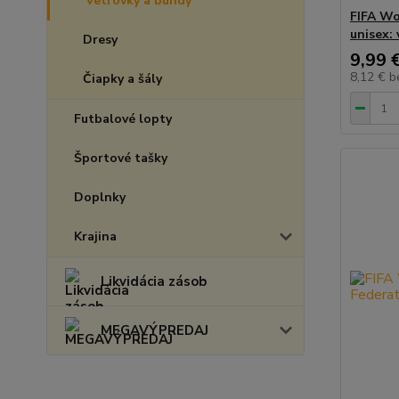
Vetrovky a bundy
FIFA Wo
unisex: 
Dresy
9,99 
8,12 €
b
Čiapky a šály
Futbalové lopty
Športové tašky
Doplnky
Krajina
Likvidácia zásob
MEGAVÝPREDAJ