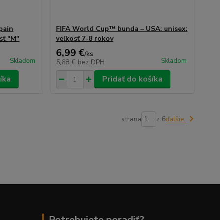
pain
FIFA World Cup™ bunda – USA: unisex:
sť "M"
veľkosť 7-8 rokov
6,99 €
/
ks
Skladom
Skladom
5,68 €
bez DPH
íka
Pridať do košíka
strana
z 6
ďalšie
Potrebujete poradiť?