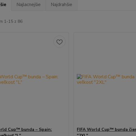
šie
Najlacnejšie
Najdrahšie
m 1-15 z 86
rld Cup™ bunda – Spain:
FIFA World Cup™ bunda čier
veľkosť "L"
"2XL"