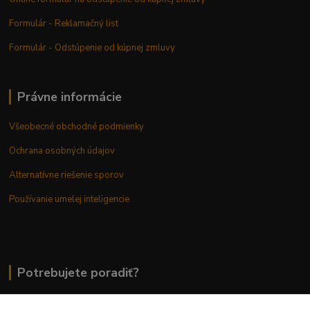
Formulár - Reklamačný list
Formulár - Odstúpenie od kúpnej zmluvy
Právne informácie
Všeobecné obchodné podmienky
Ochrana osobných údajov
Alternatívne riešenie sporov
Používanie umelej inteligencie
Potrebujete poradiť?