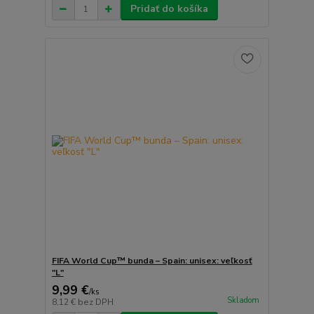
Pridať do košíka
FIFA World Cup™ bunda – Spain: unisex: veľkosť
"L"
9,99 €
/
ks
Skladom
8,12 €
bez DPH