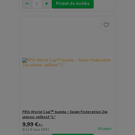
Pridať do košíka
FIFA World Cup™ bunda – Spain Federation Zip
unisex: veľkosť "L"
9,99 €
/
ks
Skladom
8,12 €
bez DPH