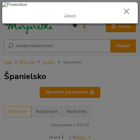
0
ks
0948 236 042
za
0,00 €
12:00-14:00
Zatvoriť
Menu
Hľadať
Úvod
FIFA store
Krajina
Španielsko
Španielsko
Upresniť parametre
Najnovšie
Najlacnejšie
Najdrahšie
Zobrazujem 1-15 z 51
strana
z 4
ďalšie