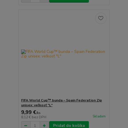
FIFA World Cup™ bunda – Spain Federation Zip
unisex: veľkosť "L"
9,99 €
/
ks
Skladom
8,12 €
bez DPH
Pridať do košíka