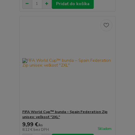
Pridať do košíka
FIFA World Cup™ bunda – Spain Federation Zip
unisex: veľkosť "2XL"
9,99 €
/
ks
Skladom
8,12 €
bez DPH