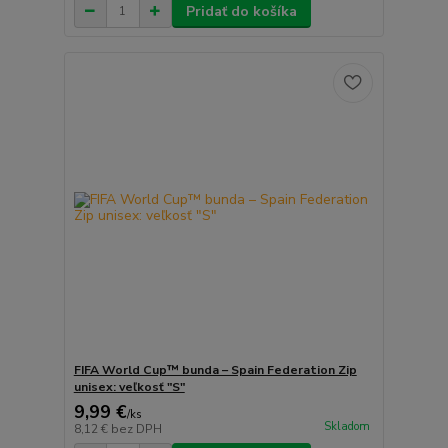
Pridať do košíka
FIFA World Cup™ bunda – Spain Federation Zip
unisex: veľkosť "S"
9,99 €
/
ks
Skladom
8,12 €
bez DPH