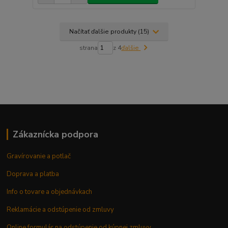
Načítať ďalšie produkty (15)
strana
z 4
ďalšie
Zákaznícka podpora
Gravírovanie a potlač
Doprava a platba
Info o tovare a objednávkach
Reklamácie a odstúpenie od zmluvy
Online formulár na odstúpenie od kúpnej zmluvy