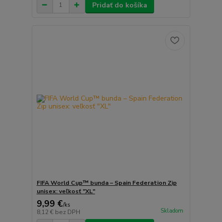
Pridať do košíka
FIFA World Cup™ bunda – Spain Federation Zip
unisex: veľkosť "XL"
9,99 €
/
ks
Skladom
8,12 €
bez DPH