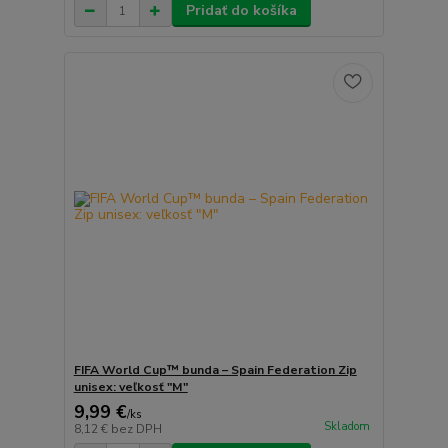
Pridať do košíka
FIFA World Cup™ bunda – Spain Federation Zip
unisex: veľkosť "M"
9,99 €
/
ks
Skladom
8,12 €
bez DPH