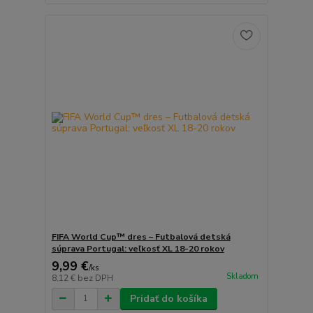
FIFA World Cup™ dres – Futbalová detská
súprava Portugal: veľkosť XL 18-20 rokov
9,99 €
/
ks
Skladom
8,12 €
bez DPH
Pridať do košíka