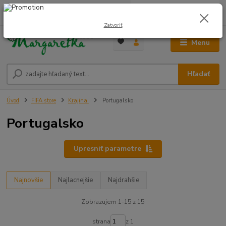
0
ks
0948 236 042
za
0,00 €
12:00-14:00
Zatvoriť
Menu
Hľadať
Úvod
FIFA store
Krajina
Portugalsko
Portugalsko
Upresniť parametre
Najnovšie
Najlacnejšie
Najdrahšie
Zobrazujem 1-15 z 15
strana
z 1