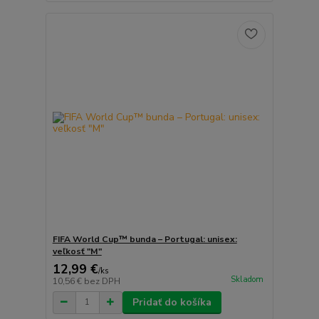
FIFA World Cup™ bunda – Portugal: unisex:
veľkosť "M"
12,99 €
/
ks
Skladom
10,56 €
bez DPH
Pridať do košíka