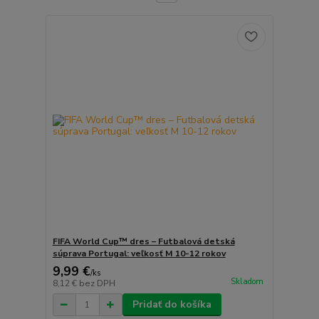
FIFA World Cup™ dres – Futbalová detská
súprava Portugal: veľkosť M 10-12 rokov
9,99 €
/
ks
Skladom
8,12 €
bez DPH
Pridať do košíka