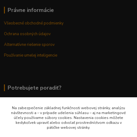
Právne informácie
Všeobecné obchodné podmienky
Ochrana osobných údajov
Alternatívne riešenie sporov
Používanie umelej inteligencie
Potrebujete poradiť?
Na zabezpečenie základnej funkčnosti webovej stránky, analýzu
0948 236 042
návštevnosti a – v prípade udelenia súhlasu – aj na marketingové
účely používame súbory cookies. Nastavenia cookies môžete
kedykoľvek upraviť alebo odvolať prostredníctvom odkazu v
info@margaretkashop.sk
pätičke webovej stránky.