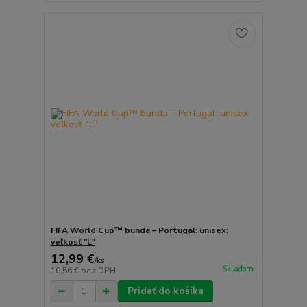
FIFA World Cup™ bunda – Portugal: unisex:
veľkosť "L"
12,99 €
/
ks
Skladom
10,56 €
bez DPH
Pridať do košíka