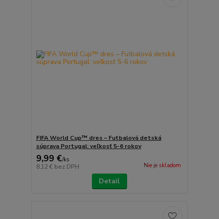
FIFA World Cup™ dres – Futbalová detská
súprava Portugal: veľkosť 5-6 rokov
9,99 €
/
ks
Nie je skladom
8,12 €
bez DPH
Detail