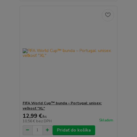
FIFA World Cup™ bunda – Portugal: unisex:
veľkosť "XL"
12,99 €
/
ks
Skladom
10,56 €
bez DPH
Pridať do košíka