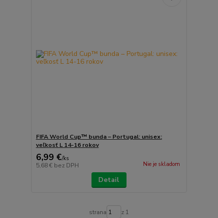
FIFA World Cup™ bunda – Portugal: unisex:
veľkosť L 14-16 rokov
6,99 €
/
ks
Nie je skladom
5,68 €
bez DPH
Detail
strana
z 1