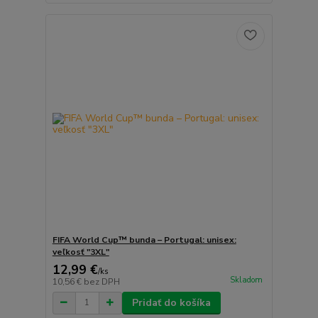
FIFA World Cup™ bunda – Portugal: unisex:
veľkosť "3XL"
12,99 €
/
ks
Skladom
10,56 €
bez DPH
Pridať do košíka