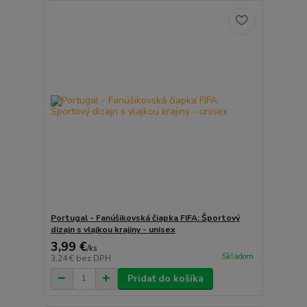
Portugal - Fanúšikovská čiapka FIFA: Športový
dizajn s vlajkou krajiny - unisex
3,99 €
/
ks
Skladom
3,24 €
bez DPH
Pridať do košíka