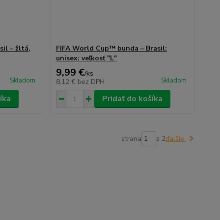
l – žltá,
FIFA World Cup™ bunda – Brasil:
unisex: veľkosť "L"
9,99 €
/
ks
Skladom
Skladom
8,12 €
bez DPH
íka
Pridať do košíka
strana
z 2
ďalšie