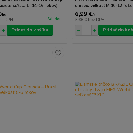
á/zelená/žltá L (14–16 rokov)
unisex: veľkosť M 10-12 roko
€
6,99 €
/
ks
/
ks
Skladom
ez DPH
5,68 €
bez DPH
Pridať do košíka
Pridať do koš