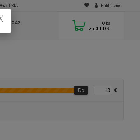
OGALÉRIA
Prihlásenie
 236 042
0
ks
za
0,00 €
-14:00
Do
€