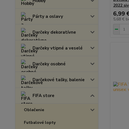
Hobby
2022 siv
6,99 
Párty a oslavy
5,68 €
b
Darčeky dekoratívne
Darčeky vtipné a veselé
Darčeky osobné
Darčekové tašky, balenie
FIFA store
Oblečenie
Futbalové lopty