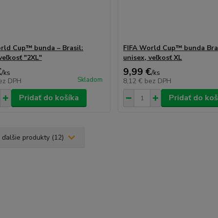
rld Cup™ bunda – Brasil:
FIFA World Cup™ bunda Brasi
veľkosť "2XL"
unisex, veľkosť XL
€
9,99 €
/
ks
/
ks
Skladom
ez DPH
8,12 €
bez DPH
Pridať do košíka
Pridať do koš
 ďalšie produkty (12)