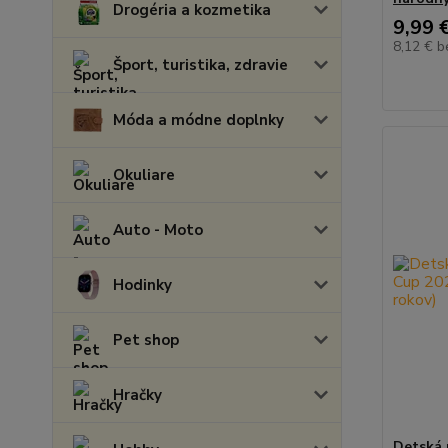
Drogéria a kozmetika
9,99 
8,12 €
b
Šport, turistika, zdravie
Móda a módne doplnky
Okuliare
Auto - Moto
Hodinky
Pet shop
Hračky
Detská 