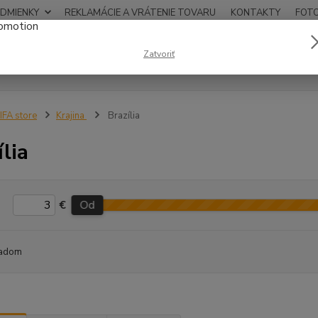
DMIENKY
REKLAMÁCIE A VRÁTENIE TOVARU
KONTAKTY
FOT
0948
Zatvoriť
Hľadať
12:00
IFA store
Krajina
Brazília
ília
€
Od
adom