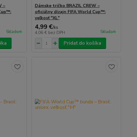
W –
Dámske tričko BRAZIL CREW –
 Cup™:
oficiálny dizajn FIFA World Cup™:
veľkosť "XL"
4,99 €
/
ks
Skladom
Skladom
4,06 €
bez DPH
íka
Pridať do košíka