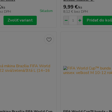
€
9,99 €
/
ks
/
ks
Skladom
ez DPH
8,12 €
bez DPH
Zvoliť variant
Pridať do koš
mikina Brazília FIFA World Cup
FIFA World Cup™ bunda – Br