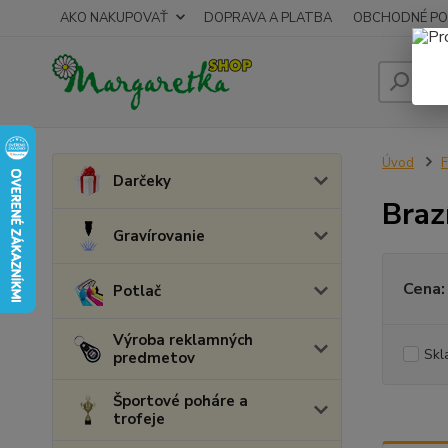
AKO NAKUPOVAŤ
DOPRAVA A PLATBA
OBCHODNÉ PO
Úvod
F
Darčeky
Braz
Gravírovanie
Cena:
Potlač
Výroba reklamných
Skl
predmetov
Športové poháre a
trofeje