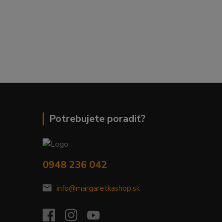
Potrebujete poradiť?
0948 236 042
info@margaretkashop.sk