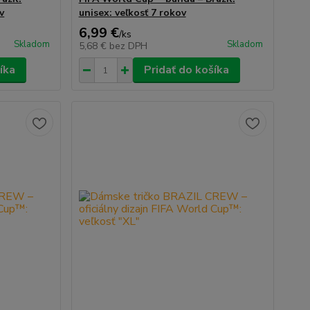
v
unisex: veľkosť 7 rokov
6,99 €
/
ks
Skladom
Skladom
5,68 €
bez DPH
íka
Pridať do košíka