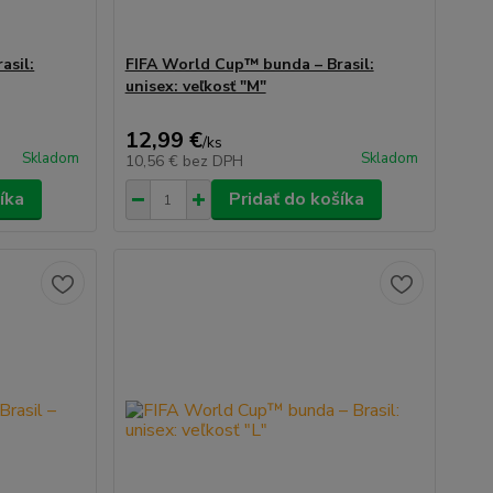
asil:
FIFA World Cup™ bunda – Brasil:
unisex: veľkosť "M"
12,99 €
/
ks
Skladom
Skladom
10,56 €
bez DPH
íka
Pridať do košíka