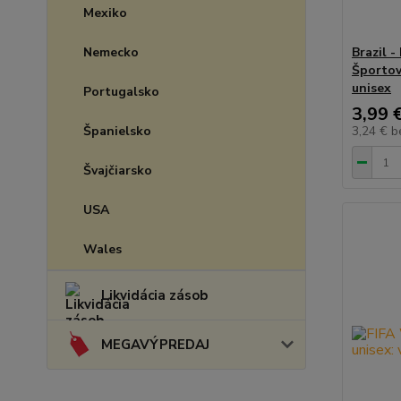
Mexiko
Nemecko
Brazil -
Športový
unisex
Portugalsko
3,99 
Španielsko
3,24 €
b
Švajčiarsko
USA
Wales
Likvidácia zásob
MEGAVÝPREDAJ