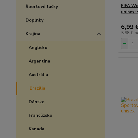
FIFA Wo
Športové tašky
unisex: 
Doplnky
6,99 
5,68 €
b
Krajina
Anglicko
Argentína
Austrália
Brazília
Dánsko
Francúzsko
Kanada