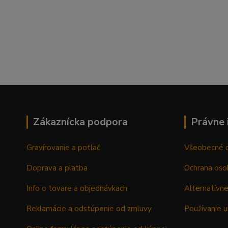
Zákaznícka podpora
Právne 
Gravírovanie a potlač
Všeobecné 
Doprava a platba
Ochrana oso
Info o tovare a objednávkach
Alternatívne
Reklamácie a odstúpenie od zmluvy
Používanie u