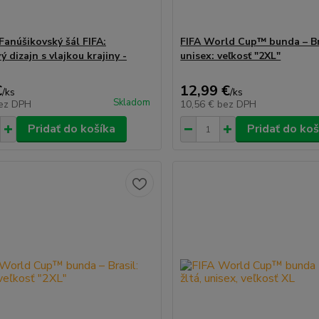
 Fanúšikovský šál FIFA:
FIFA World Cup™ bunda – Br
 dizajn s vlajkou krajiny -
unisex: veľkosť "2XL"
€
12,99 €
/
ks
/
ks
Skladom
ez DPH
10,56 €
bez DPH
Pridať do košíka
Pridať do koš