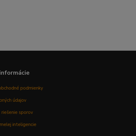
informácie
obchodné podmienky
bných údajov
 riešenie sporov
melej inteligencie