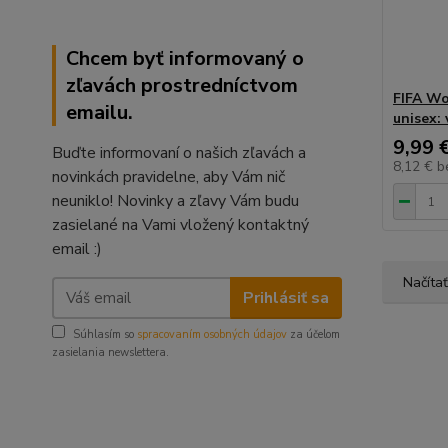
Chcem byť informovaný o
zľavách prostredníctvom
FIFA Wo
emailu.
unisex: 
9,99 
Buďte informovaní o našich zľavách a
8,12 €
b
novinkách pravidelne, aby Vám nič
neuniklo! Novinky a zľavy Vám budu
zasielané na Vami vložený kontaktný
email :)
Načítať
Prihlásiť sa
Súhlasím so
spracovaním osobných údajov
za účelom
zasielania newslettera.