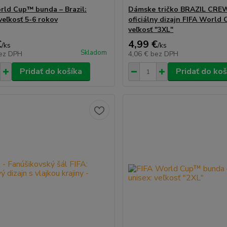
rld Cup™ bunda – Brazil:
Dámske tričko BRAZIL CRE
veľkosť 5-6 rokov
oficiálny dizajn FIFA World
veľkosť "3XL"
€
4,99 €
/
ks
/
ks
Skladom
ez DPH
4,06 €
bez DPH
Pridať do košíka
Pridať do koš