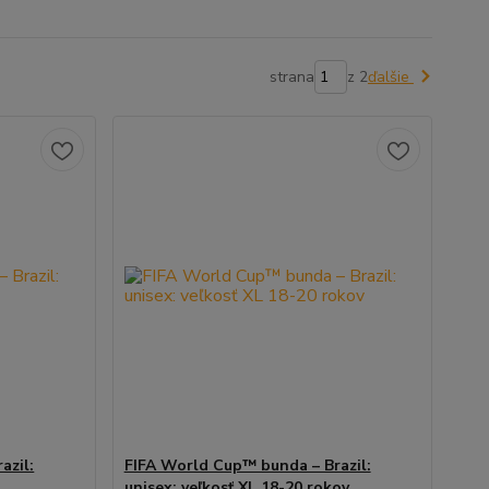
strana
z 2
ďalšie
azil:
FIFA World Cup™ bunda – Brazil:
unisex: veľkosť XL 18-20 rokov