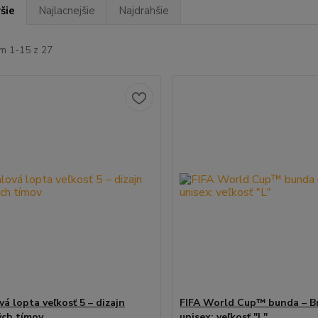
šie
Najlacnejšie
Najdrahšie
m 1-15 z 27
á lopta veľkosť 5 – dizajn
FIFA World Cup™ bunda – Br
ch tímov
unisex: veľkosť "L"