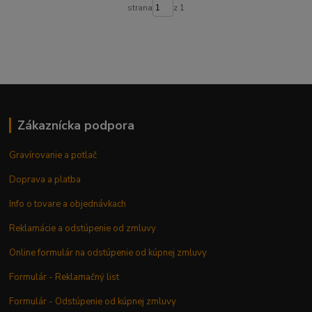
strana
z 1
Zákaznícka podpora
Gravírovanie a potlač
Doprava a platba
Info o tovare a objednávkach
Reklamácie a odstúpenie od zmluvy
Online formulár na odstúpenie od kúpnej zmluvy
Formulár - Reklamačný list
Formulár - Odstúpenie od kúpnej zmluvy