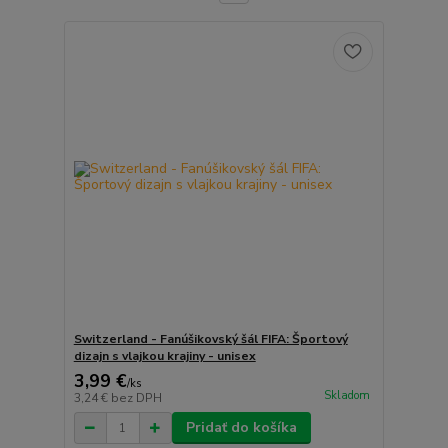
Switzerland - Fanúšikovský šál FIFA: Športový
dizajn s vlajkou krajiny - unisex
3,99 €
/
ks
Skladom
3,24 €
bez DPH
Pridať do košíka