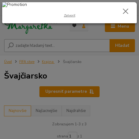
0
ks
0948 236 042
za
0,00 €
12:00-14:00
Zatvoriť
Menu
Hľadať
Úvod
FIFA store
Krajina
Švajčiarsko
Švajčiarsko
Upresniť parametre
Najnovšie
Najlacnejšie
Najdrahšie
Zobrazujem 1-3 z 3
strana
z 1