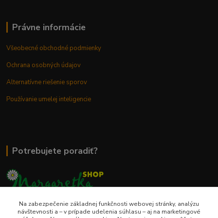
Právne informácie
Všeobecné obchodné podmienky
Ochrana osobných údajov
Alternatívne riešenie sporov
Používanie umelej inteligencie
Potrebujete poradiť?
Na zabezpečenie základnej funkčnosti webovej stránky, analýzu
0948 236 042
návštevnosti a – v prípade udelenia súhlasu – aj na marketingové