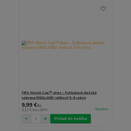
FIFA World Cup™ dres – Futbalová detská
súprava ENGLAND: veľkosť 5-6 rokov
9,99 €
/
ks
Skladom
8,12 €
bez DPH
Pridať do košíka