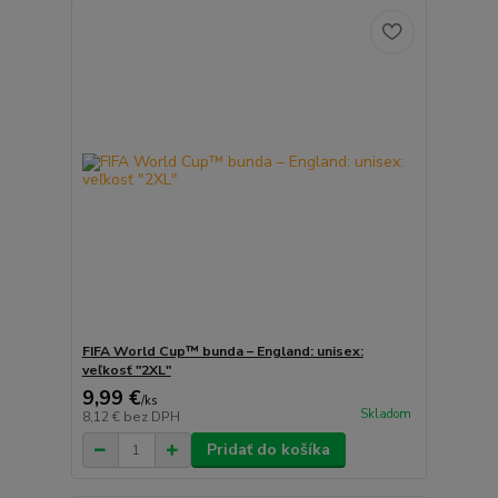
FIFA World Cup™ bunda – England: unisex:
veľkosť "2XL"
9,99 €
/
ks
Skladom
8,12 €
bez DPH
Pridať do košíka