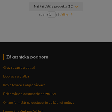
Načítať ďalšie produkty (15)
strana
z 3
ďalšie
Zákaznícka podpora
Gravírovanie a potlač
Doprava a platba
Info o tovare a objednávkach
Reklamácie a odstúpenie od zmluvy
Online formulár na odstúpenie od kúpnej zmluvy
Formulár - Reklamačný list