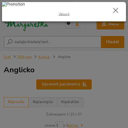
0
ks
0948 236 042
za
0,00 €
12:00-14:00
Zatvoriť
Menu
Hľadať
Úvod
FIFA store
Krajina
Anglicko
Anglicko
Upresniť parametre
Najnovšie
Najlacnejšie
Najdrahšie
Zobrazujem 1-15 z 37
strana
z 3
ďalšie