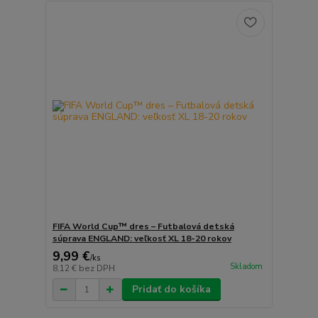
FIFA World Cup™ dres – Futbalová detská
súprava ENGLAND: veľkosť XL 18-20 rokov
9,99 €
/
ks
Skladom
8,12 €
bez DPH
Pridať do košíka