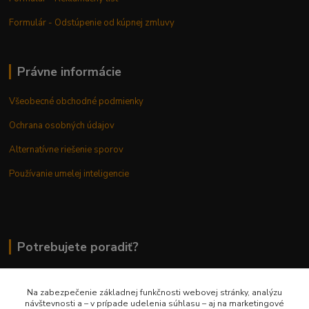
Formulár - Odstúpenie od kúpnej zmluvy
Právne informácie
Všeobecné obchodné podmienky
Ochrana osobných údajov
Alternatívne riešenie sporov
Používanie umelej inteligencie
Potrebujete poradiť?
Na zabezpečenie základnej funkčnosti webovej stránky, analýzu
0948 236 042
návštevnosti a – v prípade udelenia súhlasu – aj na marketingové