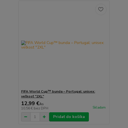
FIFA World Cup™ bunda – Portugal: unisex:
veľkosť "2XL"
12,99 €
/
ks
Skladom
10,56 €
bez DPH
Pridať do košíka