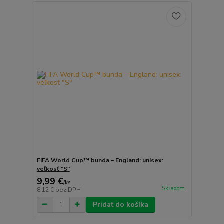
FIFA World Cup™ bunda – England: unisex:
veľkosť "S"
9,99 €
/
ks
Skladom
8,12 €
bez DPH
Pridať do košíka