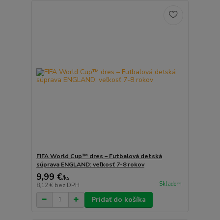
FIFA World Cup™ dres – Futbalová detská
súprava ENGLAND: veľkosť 7-8 rokov
9,99 €
/
ks
Skladom
8,12 €
bez DPH
Pridať do košíka