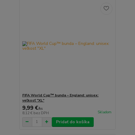
FIFA World Cup™ bunda – England: unisex:
veľkosť "XL"
9,99 €
/
ks
Skladom
8,12 €
bez DPH
Pridať do košíka