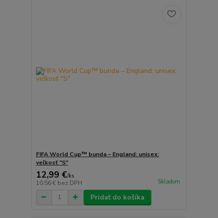
FIFA World Cup™ bunda – England: unisex:
veľkosť "S"
12,99 €
/
ks
Skladom
10,56 €
bez DPH
Pridať do košíka