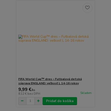
FIFA World Cup™ dres – Futbalová detská
súprava ENGLAND: veľkosť L 14-16 rokov
9,99 €
/
ks
Skladom
8,12 €
bez DPH
Pridať do košíka