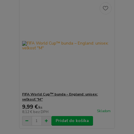
FIFA World Cup™ bunda – England: unisex:
veľkosť "M"
9,99 €
/
ks
Skladom
8,12 €
bez DPH
Pridať do košíka