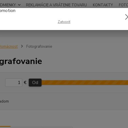
DMIENKY
REKLAMÁCIE A VRÁTENIE TOVARU
KONTAKTY
FOT
0948
Zatvoriť
Hľadať
12:00
Domácnosť
Fotografovanie
grafovanie
€
Od
adom