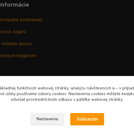
informácie
obchodné podmienky
bných údajov
 riešenie sporov
melej inteligencie
kladnej funkčnosti webovej stránky, analýzu návštevnosti a – v prípa
ové účely používame súbory cookies. Nastavenia cookies môžete kedyko
odvolať prostredníctvom odkazu v pätičke webovej stránky.
Súhlasím
Nastavenia