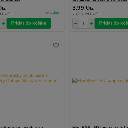
€
3,99 €
/
ks
/
ks
Skladom
ez DPH
3,24 €
bez DPH
Pridať do košíka
Pridať do koš
 obrúsky na okuliare a
Mini RGB LED lampa na foto