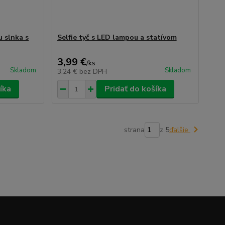
 slnka s
Selfie tyč s LED lampou a statívom
3,99 €
/
ks
Skladom
Skladom
3,24 €
bez DPH
íka
Pridať do košíka
strana
z 5
ďalšie