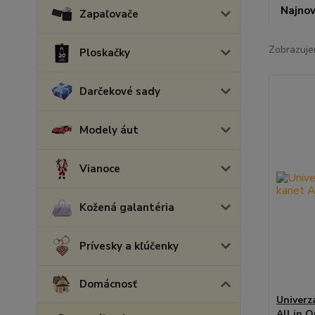
Najnov
Zapaľovače
Zobrazuje
Ploskačky
Darčekové sady
Modely áut
Vianoce
Kožená galantéria
Prívesky a kľúčenky
Domácnosť
Univerz
All in 