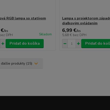
ová RGB lampa so statívom
Lampa s projektorom západu
diaľkovým ovládaním
 €
6,99 €
/
ks
/
ks
Skladom
bez DPH
5,68 €
bez DPH
Pridať do košíka
Pridať do koš
 ďalšie produkty (15)