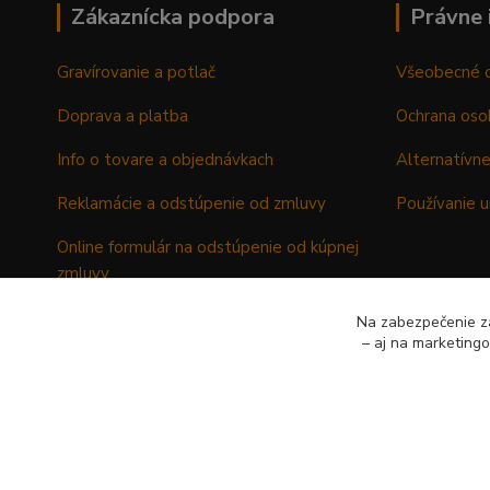
Zákaznícka podpora
Právne 
Gravírovanie a potlač
Všeobecné 
Doprava a platba
Ochrana oso
Info o tovare a objednávkach
Alternatívne
Reklamácie a odstúpenie od zmluvy
Používanie u
Online formulár na odstúpenie od kúpnej
zmluvy
Formulár - Reklamačný list
Na zabezpečenie zá
– aj na marketing
Formulár - Odstúpenie od kúpnej zmluvy