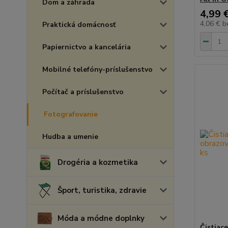
Dom a záhrada
4,99 
4,06 €
b
Praktická domácnosť
Papiernictvo a kancelária
Mobilné telefóny-príslušenstvo
Počítač a príslušenstvo
Fotografovanie
Hudba a umenie
Drogéria a kozmetika
Šport, turistika, zdravie
Móda a módne doplnky
Čistiace