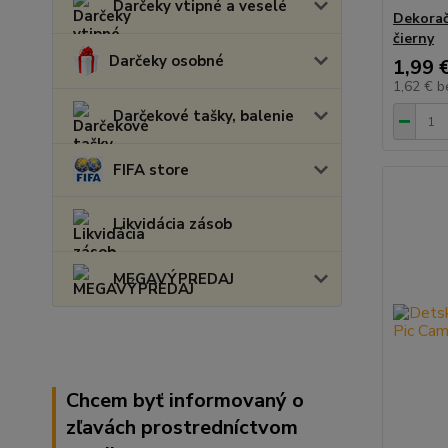
Darčeky vtipné a veselé
Dekorač
čierny
Darčeky osobné
1,99 
1,62 €
b
Darčekové tašky, balenie
FIFA store
Likvidácia zásob
MEGAVÝPREDAJ
Chcem byť informovaný o
zľavách prostredníctvom