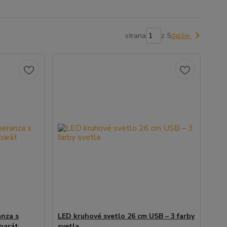
strana
z 5
ďalšie
anza s
LED kruhové svetlo 26 cm USB – 3 farby
aparát
svetla