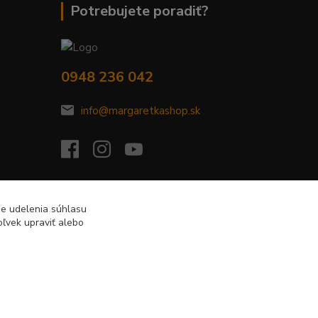
Potrebujete poradiť?
0948 236 042
info@margaretkashop.sk
de udelenia súhlasu
ľvek upraviť alebo