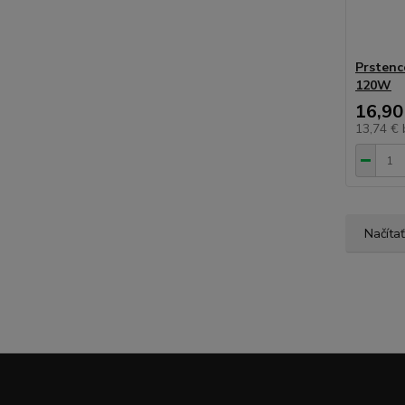
Prstenc
120W
16,90
13,74 €
Načítať