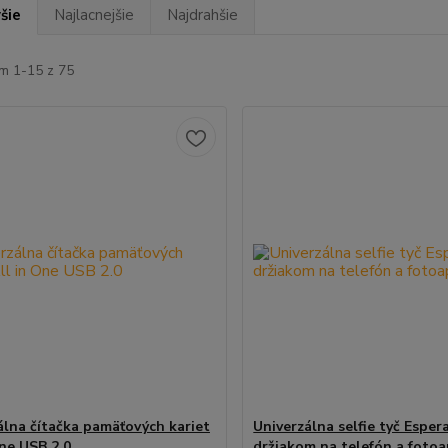
šie
Najlacnejšie
Najdrahšie
m 1-15 z 75
álna čítačka pamäťových kariet
Univerzálna selfie tyč Esper
One USB 2.0
držiakom na telefón a foto