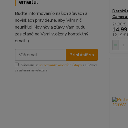
emailu.
Detský 
Buďte informovaní o našich zľavách a
Camera 
novinkách pravidelne, aby Vám nič
24,90 €
neuniklo! Novinky a zľavy Vám budu
14,99
zasielané na Vami vložený kontaktný
12,19 €
email :)
Prihlásiť sa
Súhlasím so
spracovaním osobných údajov
za účelom
zasielania newslettera.