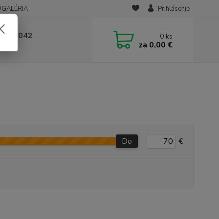
OGALÉRIA
Prihlásenie
 236 042
0
ks
za
0,00 €
-14:00
Do
€