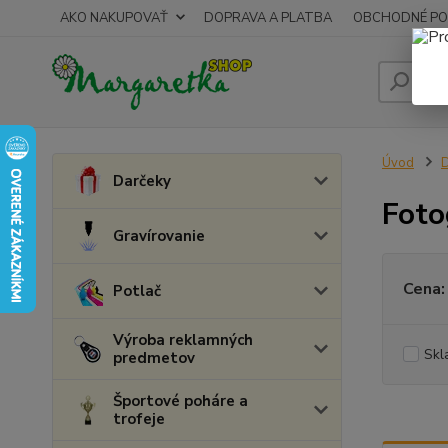
AKO NAKUPOVAŤ
DOPRAVA A PLATBA
OBCHODNÉ PO
Úvod
Darčeky
Foto
Gravírovanie
Cena:
Potlač
Výroba reklamných
Skl
predmetov
Športové poháre a
trofeje