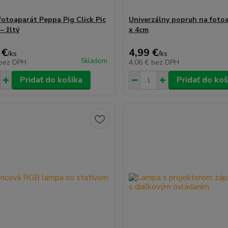
fotoaparát Peppa Pig Click Pic
Univerzálny popruh na fotoa
– žltý
x 4cm
 €
4,99 €
/
ks
/
ks
Skladom
bez DPH
4,06 €
bez DPH
Pridať do košíka
Pridať do koš