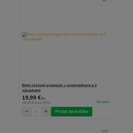
Biely stolový organizér s priehradkami a 3
zásuvkami
19,99 €
/
ks
Skladom
16,25 €
bez DPH
Pridať do košíka