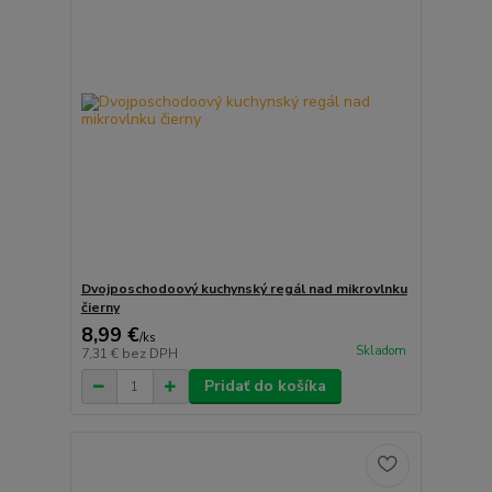
Dvojposchodoový kuchynský regál nad mikrovlnku
čierny
8,99 €
/
ks
Skladom
7,31 €
bez DPH
Pridať do košíka