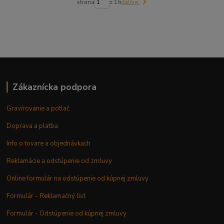
strana
z 16
ďalšie
Zákaznícka podpora
Gravírovanie a potlač
Doprava a platba
Info o tovare a objednávkach
Reklamácie a odstúpenie od zmluvy
Online formulár na odstúpenie od kúpnej zmluvy
Formulár - Reklamačný list
Formulár - Odstúpenie od kúpnej zmluvy