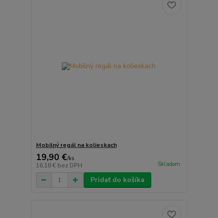
Mobilný regál na kolieskach
19,90 €
/
ks
Skladom
16,18 €
bez DPH
Pridať do košíka