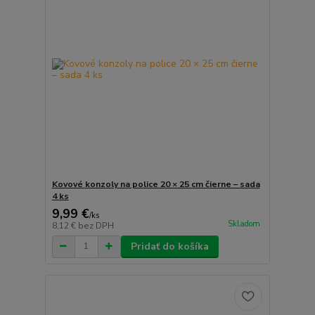
Kovové konzoly na police 20 × 25 cm čierne – sada
4 ks
9,99 €
/
ks
Skladom
8,12 €
bez DPH
Pridať do košíka