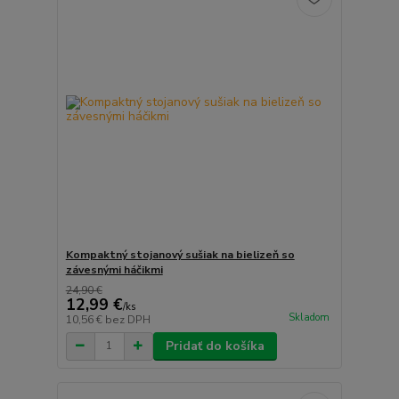
Kompaktný stojanový sušiak na bielizeň so
závesnými háčikmi
24,90 €
12,99 €
/
ks
Skladom
10,56 €
bez DPH
Pridať do košíka