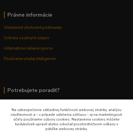
Právne informácie
Všeobecné obchodné podmienky
Ochrana osobných údajov
Alternatívne riešenie sporov
Používanie umelej inteligencie
Potrebujete poradiť?
Na zabezpečenie základnej funkčnosti webovej stránky, analýzu
0948 236 042
návštevnosti a – v prípade udelenia súhlasu – aj na marketingové
účely používame súbory cookies. Nastavenia cookies môžete
kedykoľvek upraviť alebo odvolať prostredníctvom odkazu v
info@margaretkashop.sk
pätičke webovej stránky.