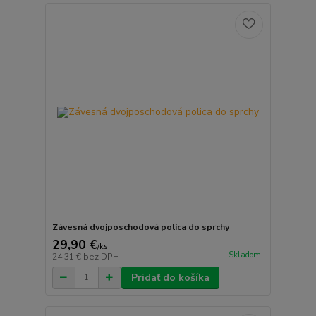
Závesná dvojposchodová polica do sprchy
29,90 €
/
ks
Skladom
24,31 €
bez DPH
Pridať do košíka