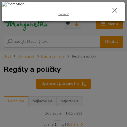
0
ks
0948 236 042
za
0,00 €
12:00-14:00
Zatvoriť
Menu
Hľadať
Úvod
Domácnosť
Dom a záhrada
Regály a poličky
Regály a poličky
Upresniť parametre
Najnovšie
Najlacnejšie
Najdrahšie
Zobrazujem 1-15 z 233
strana
z 16
ďalšie