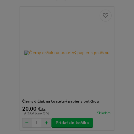
Čierny držiak na toaletný papier s poličkou
20,00 €
/
ks
Skladom
16,26 €
bez DPH
Pridať do košíka