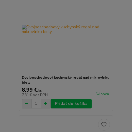
Dvojposchodoový kuchynský regál nad mikrovlnku
biely
8,99 €
/
ks
Skladom
7,31 €
bez DPH
Pridať do košíka