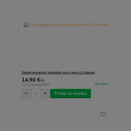
Sada lepiacich zrkadiel na stenu 12 dielna
14,90 €
/
ks
Skladom
12,11 €
bez DPH
Pridať do košíka