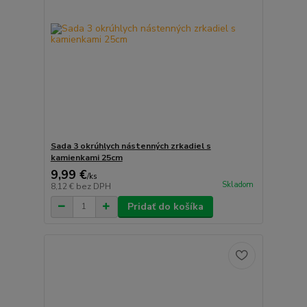
Sada 3 okrúhlych nástenných zrkadiel s
kamienkami 25cm
9,99 €
/
ks
Skladom
8,12 €
bez DPH
Pridať do košíka