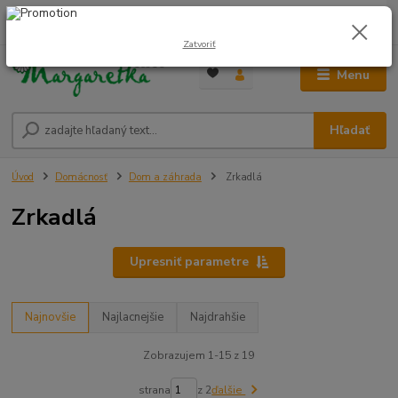
0
ks
0948 236 042
za
0,00 €
12:00-14:00
Zatvoriť
Menu
Hľadať
Úvod
Domácnosť
Dom a záhrada
Zrkadlá
Zrkadlá
Upresniť parametre
Najnovšie
Najlacnejšie
Najdrahšie
Zobrazujem 1-15 z 19
strana
z 2
ďalšie