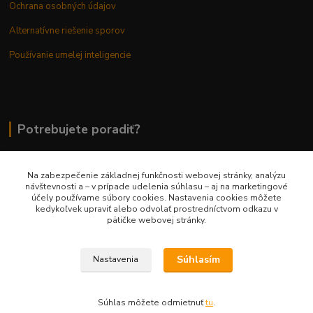
Ochrana osobných údajov
Alternatívne riešenie sporov
Používanie umelej inteligencie
Potrebujete poradiť?
Na zabezpečenie základnej funkčnosti webovej stránky, analýzu
0948 236 042
návštevnosti a – v prípade udelenia súhlasu – aj na marketingové
účely používame súbory cookies. Nastavenia cookies môžete
kedykoľvek upraviť alebo odvolať prostredníctvom odkazu v
info@margaretkashop.sk
pätičke webovej stránky.
Súhlasím
Nastavenia
Súhlas môžete odmietnuť
tu
.
Vytvorené na
Eshop-rychlo.sk