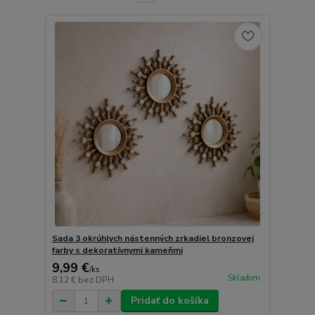
Sada 3 okrúhlych nástenných zrkadiel bronzovej
farby s dekoratívnymi kameňmi
9,99 €
/
ks
Skladom
8,12 €
bez DPH
Pridať do košíka