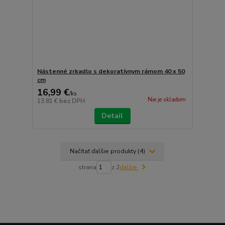
Nástenné zrkadlo s dekoratívnym rámom 40 x 50
cm
16,99 €
/
ks
Nie je skladom
13,81 €
bez DPH
Detail
Načítať ďalšie produkty (4)
strana
z 2
ďalšie