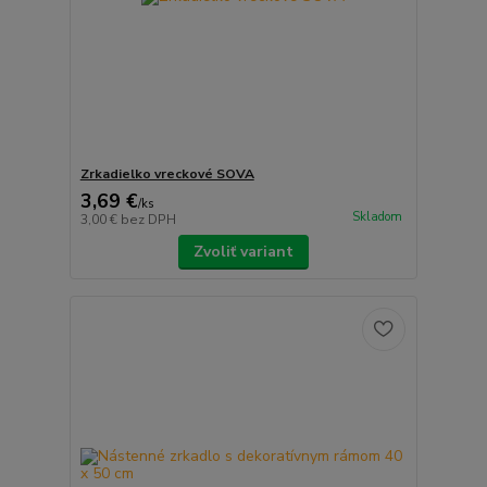
Zrkadielko vreckové SOVA
3,69 €
/
ks
Skladom
3,00 €
bez DPH
Zvoliť variant