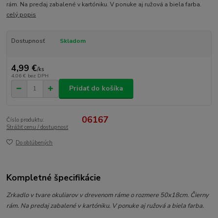
rám. Na predaj zabalené v kartóniku. V ponuke aj ružová a biela farba.
celý popis
Dostupnosť
Skladom
4,99 €
/
ks
4,06 €
bez DPH
Pridať do košíka
06167
Číslo produktu:
Strážiť cenu / dostupnosť
Do obľúbených
Kompletné špecifikácie
Zrkadlo v tvare okuliarov v drevenom ráme o rozmere 50x18cm. Čierny
rám. Na predaj zabalené v kartóniku. V ponuke aj ružová a biela farba.