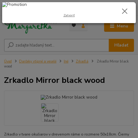
0
ks
0948 236 042
za
0,00 €
12:00-14:00
Zatvoriť
Menu
Hľadať
Úvod
Darčeky vtipné a veselé
Iné
Zrkadlá
Zrkadlo Mirror black
wood
Zrkadlo Mirror black wood
Zrkadlo v tvare okuliarov v drevenom ráme o rozmere 50x18cm. Čierny