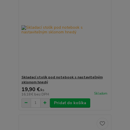
Skladací stolík pod notebook s nastaviteľným
sklonom hnedý
19,90 €
/
ks
Skladom
16,18 €
bez DPH
Pridať do košíka