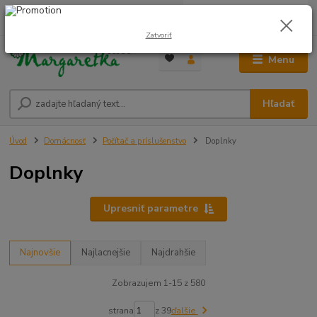
0
ks
0948 236 042
za
0,00 €
12:00-14:00
Zatvoriť
Menu
Hľadať
Úvod
Domácnosť
Počítač a príslušenstvo
Doplnky
Doplnky
Upresniť parametre
Najnovšie
Najlacnejšie
Najdrahšie
Zobrazujem 1-15 z 580
strana
z 39
ďalšie