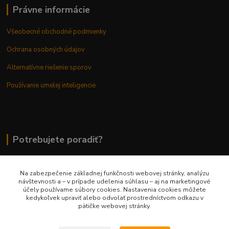
Právne informácie
Všeobecné obchodné podmienky
Ochrana osobných údajov
Alternatívne riešenie sporov
Používanie umelej inteligencie
Potrebujete poradiť?
Na zabezpečenie základnej funkčnosti webovej stránky, analýzu
0948 236 042
návštevnosti a – v prípade udelenia súhlasu – aj na marketingové
účely používame súbory cookies. Nastavenia cookies môžete
kedykoľvek upraviť alebo odvolať prostredníctvom odkazu v
info@margaretkashop.sk
pätičke webovej stránky.