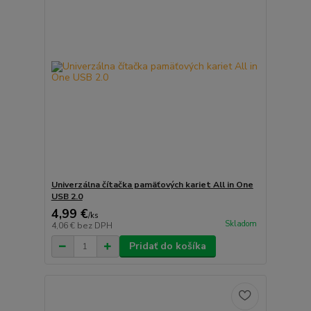
Univerzálna čítačka pamäťových kariet All in One
USB 2.0
4,99 €
/
ks
Skladom
4,06 €
bez DPH
Pridať do košíka