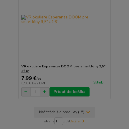
VR okuliare Esperanza DOOM pre smartfóny 3,5"
až 6"
7,99 €
/
ks
Skladom
6,50 €
bez DPH
Pridať do košíka
Načítať ďalšie produkty (15)
strana
z 39
ďalšie