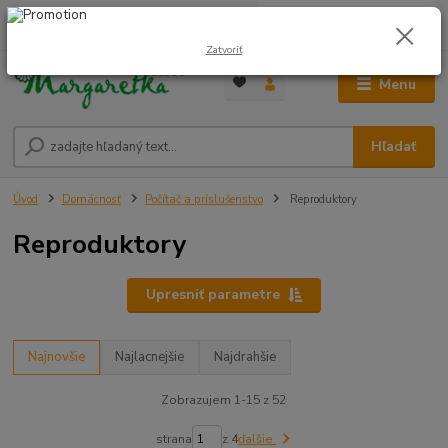
0
ks
0948 236 042
za
0,00 €
12:00-14:00
Zatvoriť
Menu
Hľadať
Úvod
Domácnosť
Počítač a príslušenstvo
Reproduktory
Reproduktory
Upresniť parametre
Najnovšie
Najlacnejšie
Najdrahšie
Zobrazujem 1-15 z 52
strana
z 4
ďalšie