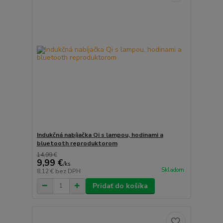
Indukčná nabíjačka Qi s lampou, hodinami a
bluetooth reproduktorom
14,99 €
9,99 €
/
ks
Skladom
8,12 €
bez DPH
Pridať do košíka