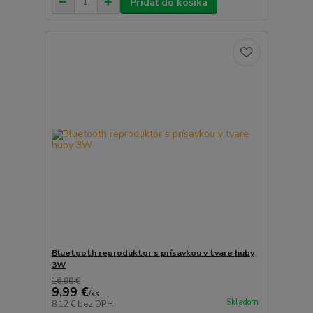
Pridať do košíka
Bluetooth reproduktor s prísavkou v tvare huby
3W
16,99 €
9,99 €
/
ks
Skladom
8,12 €
bez DPH