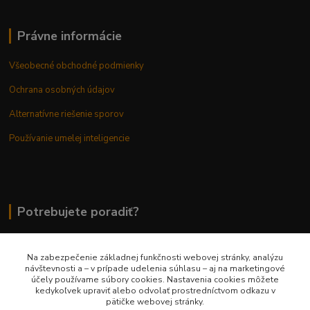
Právne informácie
Všeobecné obchodné podmienky
Ochrana osobných údajov
Alternatívne riešenie sporov
Používanie umelej inteligencie
Potrebujete poradiť?
Na zabezpečenie základnej funkčnosti webovej stránky, analýzu
0948 236 042
návštevnosti a – v prípade udelenia súhlasu – aj na marketingové
účely používame súbory cookies. Nastavenia cookies môžete
kedykoľvek upraviť alebo odvolať prostredníctvom odkazu v
info@margaretkashop.sk
pätičke webovej stránky.