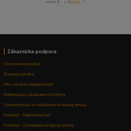
strana
z 4
ďalšie
Zákaznícka podpora
Gravírovanie a potlač
Doprava a platba
Info o tovare a objednávkach
Reklamácie a odstúpenie od zmluvy
Online formulár na odstúpenie od kúpnej zmluvy
Formulár - Reklamačný list
Formulár - Odstúpenie od kúpnej zmluvy