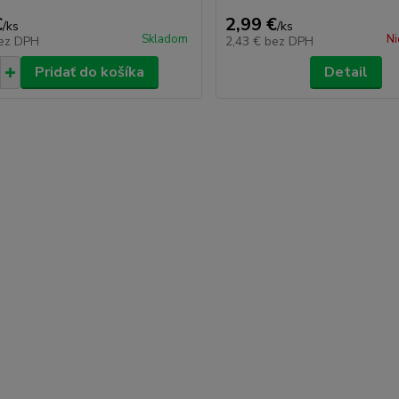
€
2,99 €
/
ks
/
ks
Skladom
Ni
ez DPH
2,43 €
bez DPH
Pridať do košíka
Detail