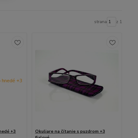
strana
z 1
hnedé +3
Okuliare na čítanie s puzdrom +3
fialové