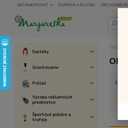
AKO NAKUPOVAŤ
DOPRAVA A PLATBA
OBCHODNÉ PO
Úvod
O
Darčeky
Okul
Gravírovanie
Cena:
Potlač
Výroba reklamných
Skl
predmetov
Športové poháre a
trofeje