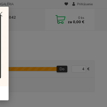
OGALÉRIA
Prihlásenie
 236 042
0
ks
za
0,00 €
-14:00
Do
€