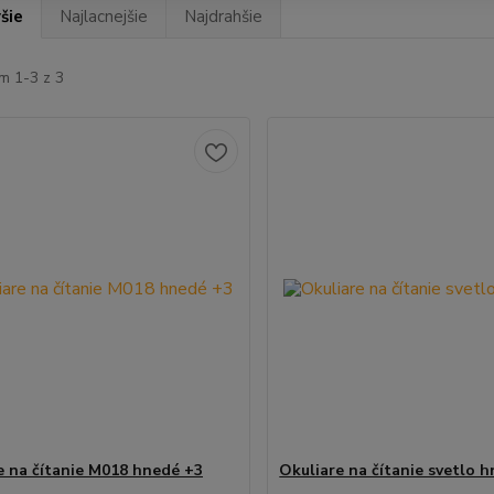
šie
Najlacnejšie
Najdrahšie
m 1-3 z 3
e na čítanie M018 hnedé +3
Okuliare na čítanie svetlo 