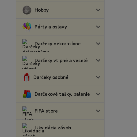
Hobby
Párty a oslavy
Darčeky dekoratívne
Darčeky vtipné a veselé
Darčeky osobné
Darčekové tašky, balenie
FIFA store
Likvidácia zásob