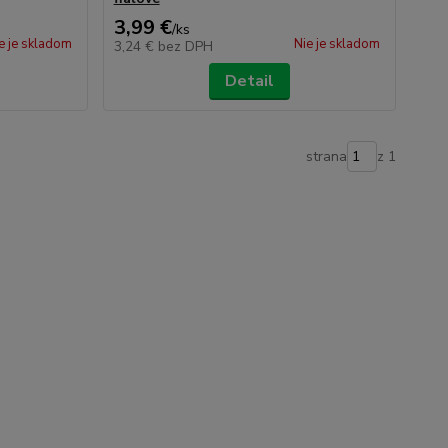
3,99 €
/
ks
e je skladom
Nie je skladom
3,24 €
bez DPH
Detail
strana
z 1