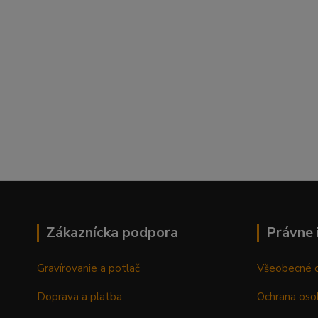
Zákaznícka podpora
Právne 
Gravírovanie a potlač
Všeobecné 
Doprava a platba
Ochrana oso