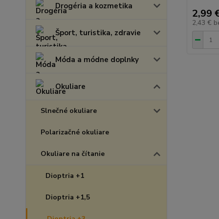
Drogéria a kozmetika
2,99 
2,43 €
b
Šport, turistika, zdravie
Móda a módne doplnky
Okuliare
Slnečné okuliare
Polarizačné okuliare
Okuliare na čítanie
Dioptria +1
Dioptria +1,5
Dioptria +3