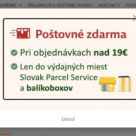
DMIENKY
REKLAMÁCIE A VRÁTENIE TOVARU
KONTAKTY
FOT
0948
Hľadať
12:00
kuliare
Okuliare na čítanie
Dioptria +3
iare dioptria +3
€
Od
adom
Zatvoriť