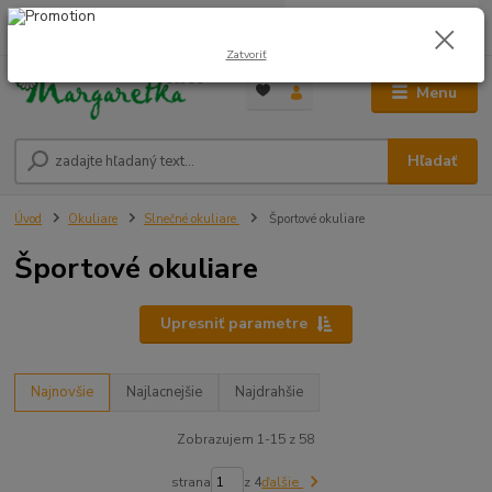
0
ks
0948 236 042
za
0,00 €
12:00-14:00
Zatvoriť
Menu
Hľadať
Úvod
Okuliare
Slnečné okuliare
Športové okuliare
Športové okuliare
Upresniť parametre
Najnovšie
Najlacnejšie
Najdrahšie
Zobrazujem 1-15 z 58
strana
z 4
ďalšie