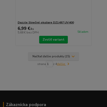
Dazzle Slnečné okuliare DZ1497 UV400
6,99 €
/
ks
Skladom
5,68 €
bez DPH
Zvoliť variant
Načítať ďalšie produkty (15)
strana
z 4
ďalšie
Zákaznícka podpora