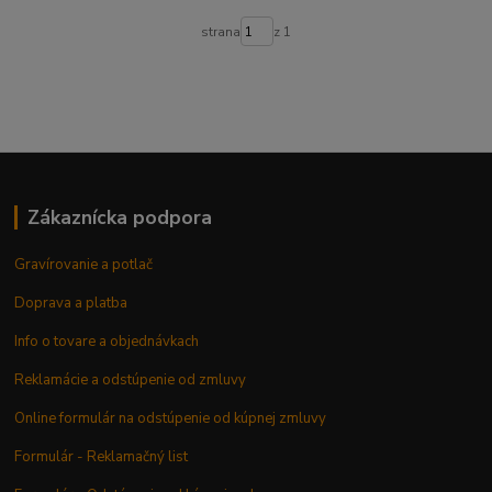
strana
z 1
Zákaznícka podpora
Gravírovanie a potlač
Doprava a platba
Info o tovare a objednávkach
Reklamácie a odstúpenie od zmluvy
Online formulár na odstúpenie od kúpnej zmluvy
Formulár - Reklamačný list