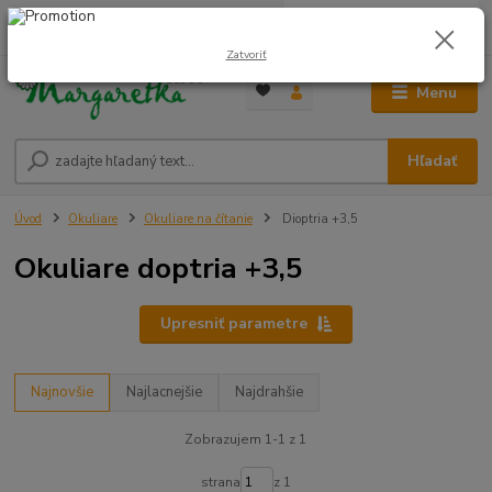
0
ks
0948 236 042
za
0,00 €
12:00-14:00
Zatvoriť
Menu
Hľadať
Úvod
Okuliare
Okuliare na čítanie
Dioptria +3,5
Okuliare doptria +3,5
Upresniť parametre
Najnovšie
Najlacnejšie
Najdrahšie
Zobrazujem 1-1 z 1
strana
z 1