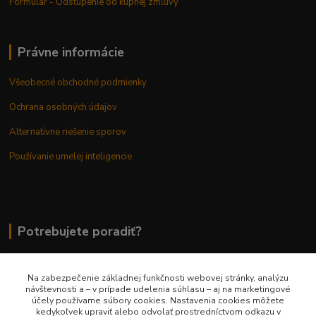
Formulár - Odstúpenie od kúpnej zmluvy
Právne informácie
Všeobecné obchodné podmienky
Ochrana osobných údajov
Alternatívne riešenie sporov
Používanie umelej inteligencie
Potrebujete poradiť?
Na zabezpečenie základnej funkčnosti webovej stránky, analýzu
0948 236 042
návštevnosti a – v prípade udelenia súhlasu – aj na marketingové
účely používame súbory cookies. Nastavenia cookies môžete
kedykoľvek upraviť alebo odvolať prostredníctvom odkazu v