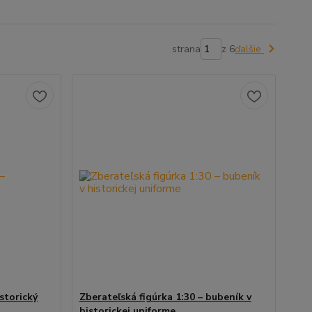
strana
z 6
ďalšie
istorický
Zberateľská figúrka 1:30 – bubeník v
historickej uniforme