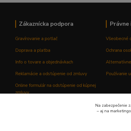
Zákaznícka podpora
Právne 
Gravírovanie a potlač
Všeobecné 
Doprava a platba
Ochrana oso
Info o tovare a objednávkach
Alternatívne
Reklamácie a odstúpenie od zmluvy
Používanie u
Online formulár na odstúpenie od kúpnej
zmluvy
Formulár - Reklamačný list
Na zabezpečenie zá
– aj na marketing
Formulár - Odstúpenie od kúpnej zmluvy