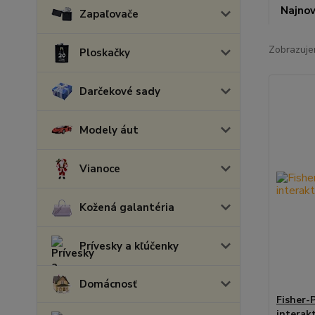
Najnov
Zapaľovače
Zobrazuje
Ploskačky
Darčekové sady
Modely áut
Vianoce
Kožená galantéria
Prívesky a kľúčenky
Domácnosť
Fisher-P
interak