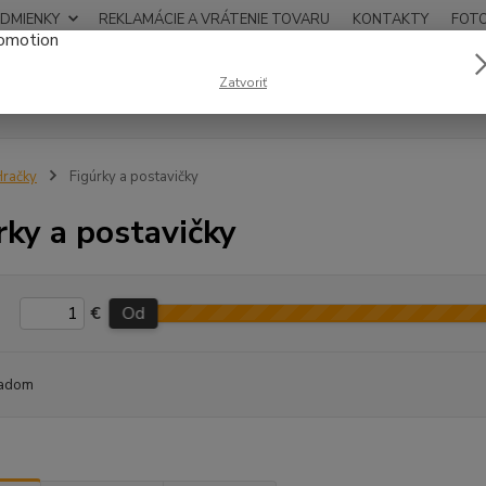
DMIENKY
REKLAMÁCIE A VRÁTENIE TOVARU
KONTAKTY
FOT
0948
Zatvoriť
Hľadať
12:00
račky
Figúrky a postavičky
rky a postavičky
€
Od
adom