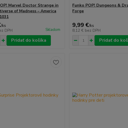
OP! Marvel Doctor Strange in
Funko POP! Dungeons & Dr
tiverse of Madness – America
Forge
1031
€
9,99 €
/
ks
/
ks
Skladom
ez DPH
8,12 €
bez DPH
Pridať do košíka
Pridať do koš