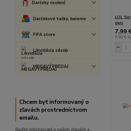
Darčeky osobné
LOL Sur
Darčekové tašky, balenie
deti
7,99 
FIFA store
6,50 €
b
Likvidácia zásob
MEGAVÝPREDAJ
Chcem byť informovaný o
zľavách prostredníctvom
emailu.
Buďte informovaní o našich zľavách a