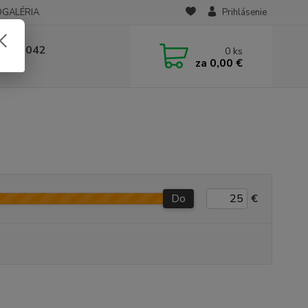
OGALÉRIA
Prihlásenie
 236 042
0
ks
za
0,00 €
-14:00
Do
€