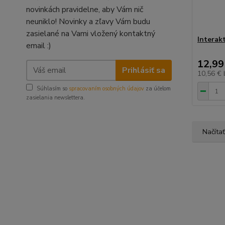
novinkách pravidelne, aby Vám nič
neuniklo! Novinky a zľavy Vám budu
zasielané na Vami vložený kontaktný
Interak
email :)
12,99
Prihlásiť sa
10,56 €
Súhlasím so
spracovaním osobných údajov
za účelom
zasielania newslettera.
Načítať