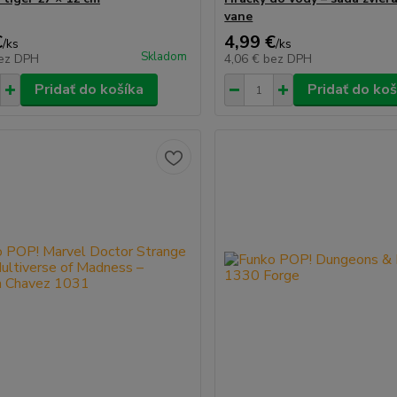
vane
€
4,99 €
/
ks
/
ks
Skladom
ez DPH
4,06 €
bez DPH
Pridať do košíka
Pridať do koš