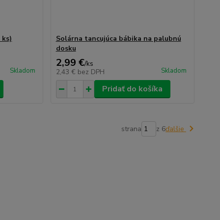
 ks)
Solárna tancujúca bábika na palubnú
dosku
2,99 €
/
ks
Skladom
Skladom
2,43 €
bez DPH
Pridať do košíka
strana
z 6
ďalšie