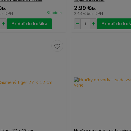
€
2,99 €
/
ks
/
ks
Skladom
ez DPH
2,43 €
bez DPH
Pridať do košíka
Pridať do koš
tiger 27 × 12 cm
Hračky do vody – sada zvier