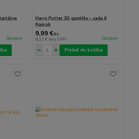
igitálne
Harry Potter 3D gumičky – sada 6
figúrok
9,99 €
/
ks
Skladom
Skladom
8,12 €
bez DPH
íka
Pridať do košíka