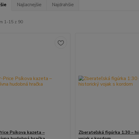
šie
Najlacnejšie
Najdrahšie
m 1-15 z 90
rice Psíkova kazeta –
Zberateľská figúrka 1:30 – h
tívna hudobná hračka
vojak s kordom