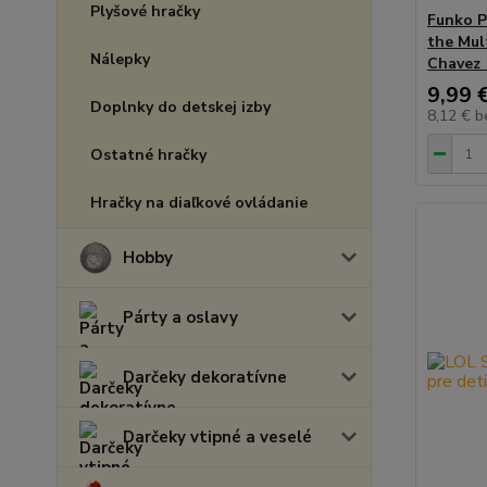
Plyšové hračky
Funko P
the Mul
Nálepky
Chavez 
9,99 
Doplnky do detskej izby
8,12 €
b
Ostatné hračky
Hračky na diaľkové ovládanie
Hobby
Párty a oslavy
Darčeky dekoratívne
Darčeky vtipné a veselé