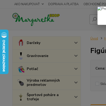
AKO NAKUPOVAŤ
DOPRAVA A PLATBA
OBCHODNÉ PO
Úvod
H
Darčeky
Figú
Gravírovanie
Cena:
Potlač
Výroba reklamných
Skl
predmetov
Športové poháre a
trofeje