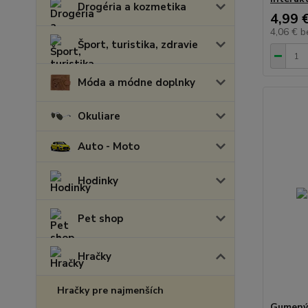
Drogéria a kozmetika
4,99 
4,06 €
b
Šport, turistika, zdravie
Móda a módne doplnky
Okuliare
Auto - Moto
Hodinky
Pet shop
Hračky
Hračky pre najmenších
Gumený 