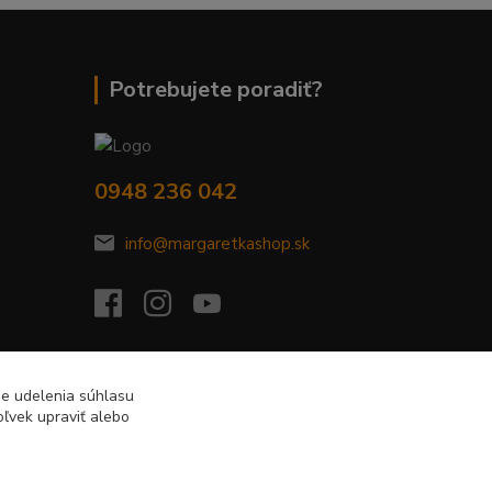
Potrebujete poradiť?
0948 236 042
info@margaretkashop.sk
de udelenia súhlasu
ľvek upraviť alebo