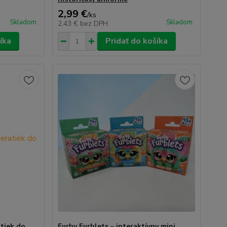
2,99 €
/
ks
Skladom
Skladom
2,43 €
bez DPH
íka
Pridať do košíka
atiek do
Furby Furblets – interaktívny mini