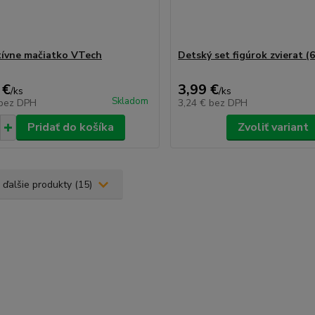
tívne mačiatko VTech
Detský set figúrok zvierat (6
 €
3,99 €
/
ks
/
ks
Skladom
bez DPH
3,24 €
bez DPH
Pridať do košíka
Zvoliť variant
 ďalšie produkty (15)