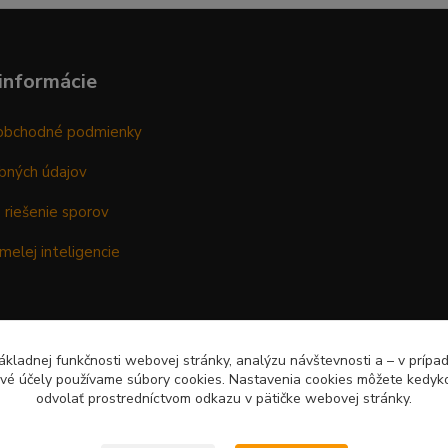
informácie
obchodné podmienky
bných údajov
 riešenie sporov
melej inteligencie
kladnej funkčnosti webovej stránky, analýzu návštevnosti a – v prípa
ové účely používame súbory cookies. Nastavenia cookies môžete kedyko
odvolať prostredníctvom odkazu v pätičke webovej stránky.