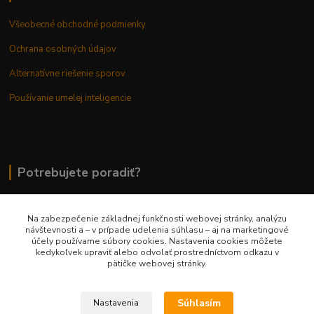
Všeobecné obchodné podmienky
Ochrana osobných údajov
Alternatívne riešenie sporov
Používanie umelej inteligencie
Potrebujete poradiť?
Na zabezpečenie základnej funkčnosti webovej stránky, analýzu
0948 236 042
návštevnosti a – v prípade udelenia súhlasu – aj na marketingové
účely používame súbory cookies. Nastavenia cookies môžete
kedykoľvek upraviť alebo odvolať prostredníctvom odkazu v
info@margaretkashop.sk
pätičke webovej stránky.
Súhlasím
Nastavenia