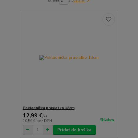
strana
z 5
ďalšie
Pokladnička prasiatko 18cm
12,99 €
/
ks
Skladom
10,56 €
bez DPH
Pridať do košíka