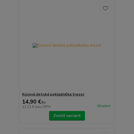
Kovová detská pokladnička trezor
14,90 €
/
ks
Skladom
12,11 €
bez DPH
Zvoliť variant