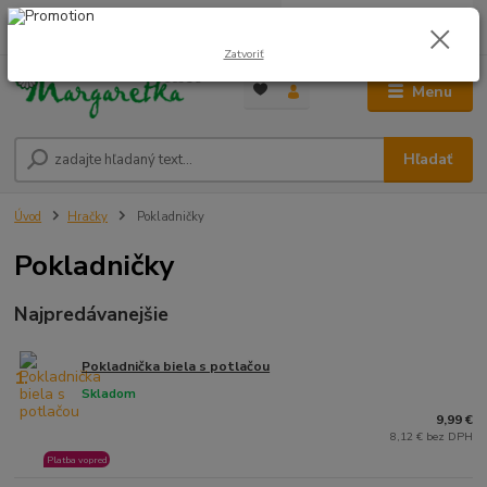
0
ks
0948 236 042
za
0,00 €
12:00-14:00
Zatvoriť
Menu
Hľadať
Úvod
Hračky
Pokladničky
Pokladničky
Najpredávanejšie
Pokladnička biela s potlačou
1.
Skladom
9,99 €
8,12 € bez DPH
Platba vopred