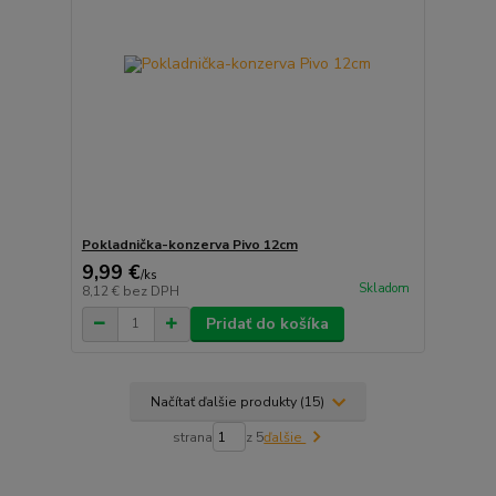
Pokladnička-konzerva Pivo 12cm
9,99 €
/
ks
Skladom
8,12 €
bez DPH
Pridať do košíka
Načítať ďalšie produkty (15)
strana
z 5
ďalšie