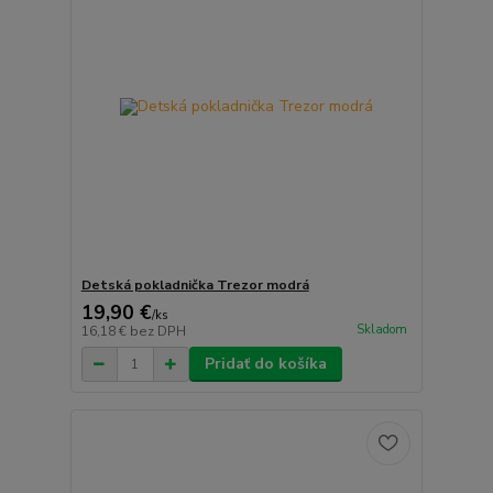
Detská pokladnička Trezor modrá
19,90 €
/
ks
Skladom
16,18 €
bez DPH
Pridať do košíka