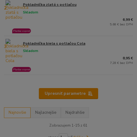
Pokladnička zlatá s potlačou
2.
Skladom
6,99 €
5,68 € bez DPH
Platba vopred
Pokladnička biela s potlačou Cola
3.
Skladom
8,95 €
7,28 € bez DPH
Platba vopred
Upresniť parametre
Najnovšie
Najlacnejšie
Najdrahšie
Zobrazujem 1-15 z 61