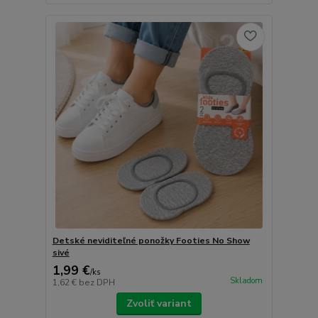
Detské neviditeľné ponožky Footies No Show
sivé
1,99 €
/
ks
Skladom
1,62 €
bez DPH
Zvoliť variant