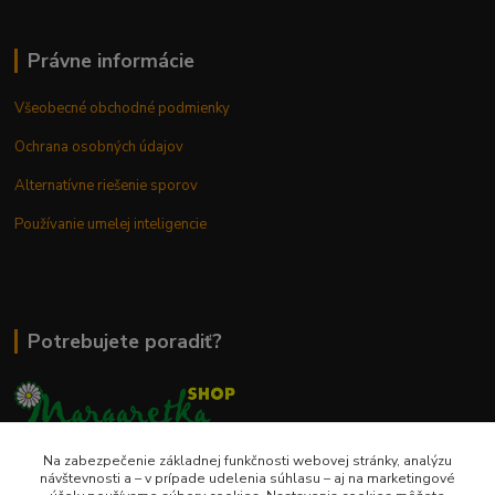
Právne informácie
Všeobecné obchodné podmienky
Ochrana osobných údajov
Alternatívne riešenie sporov
Používanie umelej inteligencie
Potrebujete poradiť?
Na zabezpečenie základnej funkčnosti webovej stránky, analýzu
0948 236 042
návštevnosti a – v prípade udelenia súhlasu – aj na marketingové