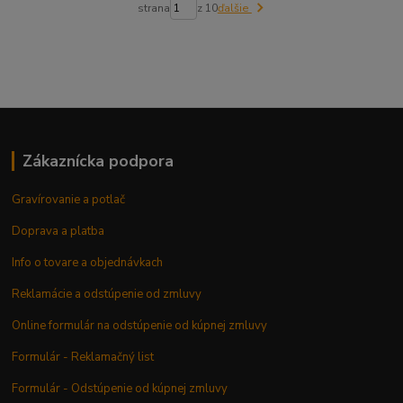
strana
z 10
ďalšie
Zákaznícka podpora
Gravírovanie a potlač
Doprava a platba
Info o tovare a objednávkach
Reklamácie a odstúpenie od zmluvy
Online formulár na odstúpenie od kúpnej zmluvy
Formulár - Reklamačný list
Formulár - Odstúpenie od kúpnej zmluvy