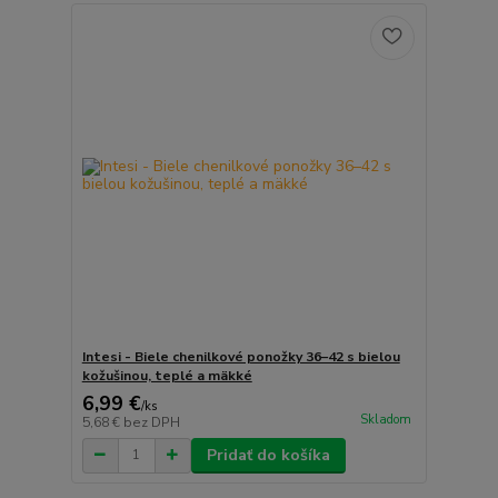
Intesi - Biele chenilkové ponožky 36–42 s bielou
kožušinou, teplé a mäkké
6,99 €
/
ks
Skladom
5,68 €
bez DPH
Pridať do košíka