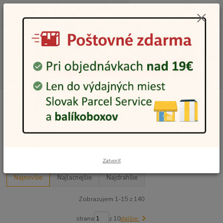
0
ks
0948 236 042
za
0,00 €
12:00-14:00
Menu
Hľadať
Úvod
Móda a módne doplnky
Ženy
Oblečenie
Ponožky
Ponožky
Upresniť parametre
Zatvoriť
Najnovšie
Najlacnejšie
Najdrahšie
Zobrazujem 1-15 z 140
strana
z 10
ďalšie