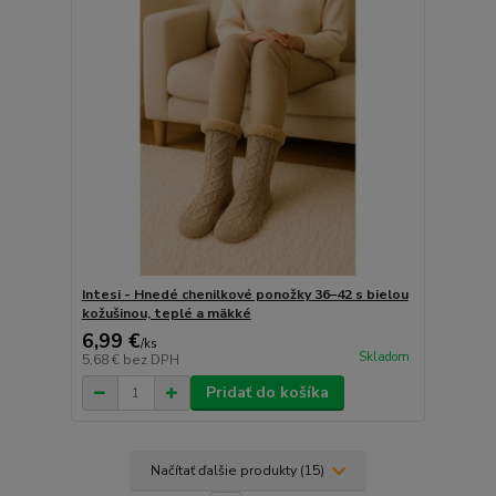
Intesi - Hnedé chenilkové ponožky 36–42 s bielou
kožušinou, teplé a mäkké
6,99 €
/
ks
Skladom
5,68 €
bez DPH
Pridať do košíka
Načítať ďalšie produkty (15)