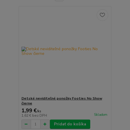
Detské neviditeľné ponožky Footies No Show
čierne
1,99 €
/
ks
Skladom
1,62 €
bez DPH
Pridať do košíka