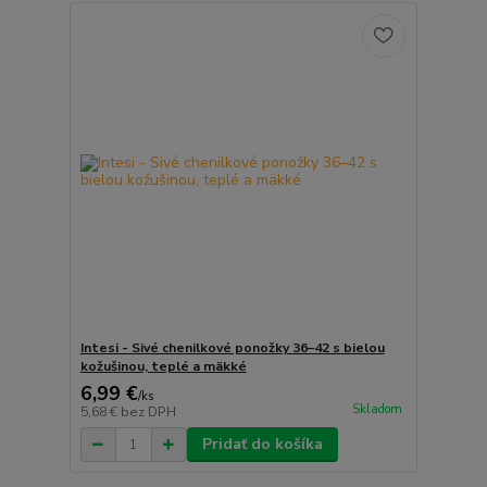
Intesi - Sivé chenilkové ponožky 36–42 s bielou
kožušinou, teplé a mäkké
6,99 €
/
ks
Skladom
5,68 €
bez DPH
Pridať do košíka