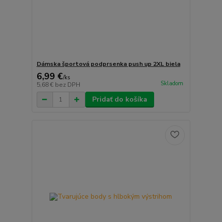
Dámska športová podprsenka push up 2XL biela
6,99 €
/
ks
Skladom
5,68 €
bez DPH
Pridať do košíka