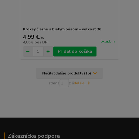
Kroksy čierne s bielym pásom – veľkosť 36
4,99 €
/
ks
Skladom
4,06 €
bez DPH
Pridať do košíka
Načítať ďalšie produkty (15)
strana
z 6
ďalšie
Zákaznícka podpora