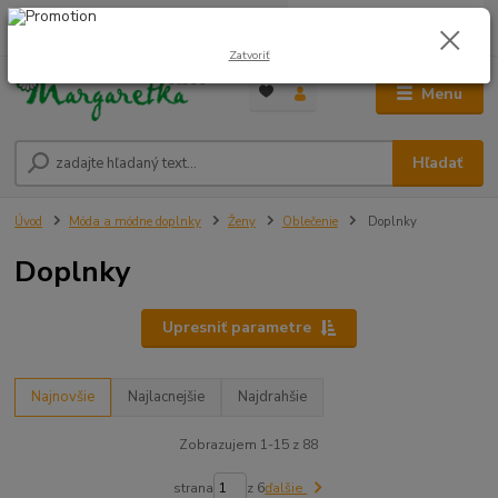
0
ks
0948 236 042
za
0,00 €
12:00-14:00
Zatvoriť
Menu
Hľadať
Úvod
Móda a módne doplnky
Ženy
Oblečenie
Doplnky
Doplnky
Upresniť parametre
Najnovšie
Najlacnejšie
Najdrahšie
Zobrazujem 1-15 z 88
strana
z 6
ďalšie