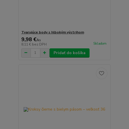
Tvarujúce body s hlbokým výstrihom
9,98 €
/
ks
Skladom
8,11 €
bez DPH
Pridať do košíka