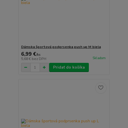
Dámska športová podprsenka push up M biela
6,99 €
/
ks
Skladom
5,68 €
bez DPH
Pridať do košíka