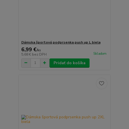
Dámska športová podprsenka push up L biela
6,99 €
/
ks
Skladom
5,68 €
bez DPH
Pridať do košíka