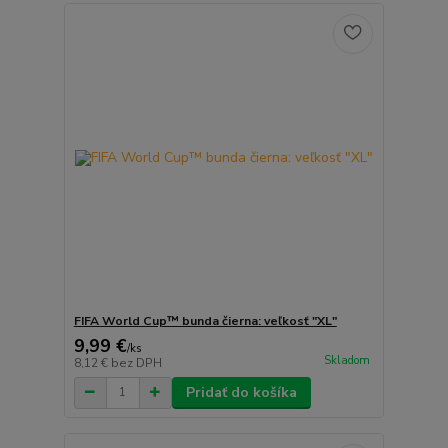
FIFA World Cup™ bunda čierna: veľkosť "XL"
9,99 €
/
ks
Skladom
8,12 €
bez DPH
Pridať do košíka