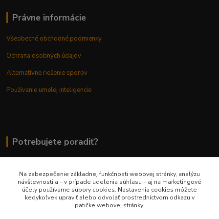
Právne informácie
Všeobecné obchodné podmienky
Ochrana osobných údajov
Alternatívne riešenie sporov
Používanie umelej inteligencie
Potrebujete poradiť?
Na zabezpečenie základnej funkčnosti webovej stránky, analýzu
0948 236 042
návštevnosti a – v prípade udelenia súhlasu – aj na marketingové
účely používame súbory cookies. Nastavenia cookies môžete
kedykoľvek upraviť alebo odvolať prostredníctvom odkazu v
info@margaretkashop.sk
pätičke webovej stránky.