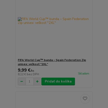
FIFA World Cup™ bunda – Spain Federation Zip
unisex: veľkosť "2XL"
9,99 €
/
ks
Skladom
8,12 €
bez DPH
Pridať do košíka