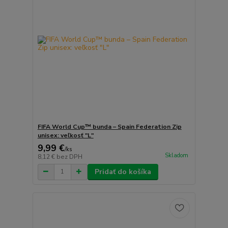
FIFA World Cup™ bunda – Spain Federation Zip
unisex: veľkosť "L"
9,99 €
/
ks
Skladom
8,12 €
bez DPH
Pridať do košíka