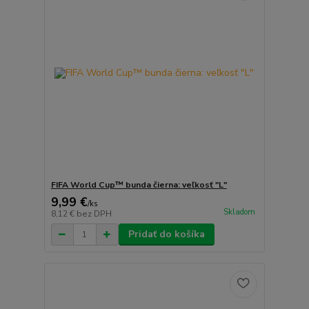
FIFA World Cup™ bunda čierna: veľkosť "L"
9,99 €
/
ks
Skladom
8,12 €
bez DPH
Pridať do košíka