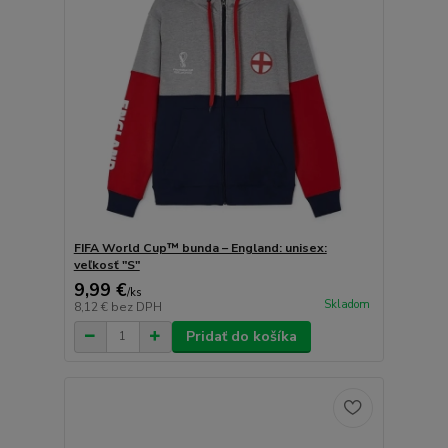
FIFA World Cup™ bunda – England: unisex:
veľkosť "S"
9,99 €
/
ks
Skladom
8,12 €
bez DPH
Pridať do košíka