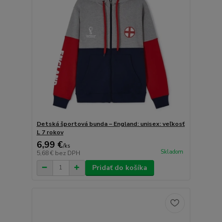
Detská športová bunda – England: unisex: veľkosť
L 7 rokov
6,99 €
/
ks
Skladom
5,68 €
bez DPH
Pridať do košíka