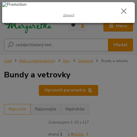
0
ks
0948 236 042
za
0,00 €
12:00-14:00
Zatvoriť
Menu
Hľadať
Úvod
Móda a módne doplnky
Ženy
Oblečenie
Bundy a vetrovky
Bundy a vetrovky
Upresniť parametre
Najnovšie
Najlacnejšie
Najdrahšie
Zobrazujem 1-15 z 127
strana
z 9
ďalšie