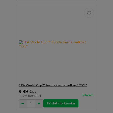
FIFA World Cup™ bunda čierna: veľkosť "2XL"
9,99 €
/
ks
Skladom
8,12 €
bez DPH
Pridať do košíka