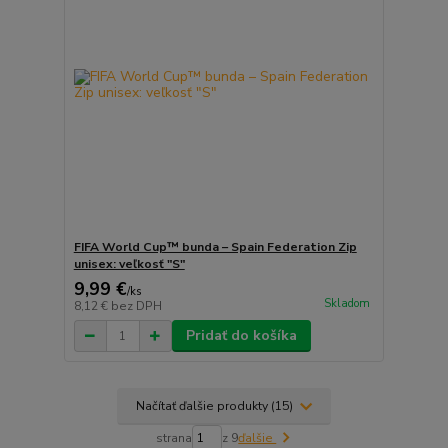
FIFA World Cup™ bunda – Spain Federation Zip
unisex: veľkosť "S"
9,99 €
/
ks
Skladom
8,12 €
bez DPH
Pridať do košíka
Načítať ďalšie produkty (15)
strana
z 9
ďalšie