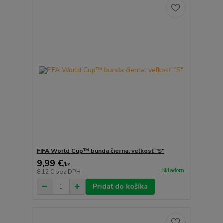
FIFA World Cup™ bunda čierna: veľkosť "S"
9,99 €
/
ks
Skladom
8,12 €
bez DPH
Pridať do košíka