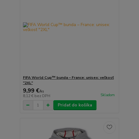
FIFA World Cup™ bunda – France: unisex: veľkosť
"2XL"
9,99 €
/
ks
Skladom
8,12 €
bez DPH
Pridať do košíka