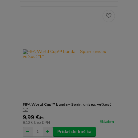
FIFA World Cup™ bunda – Spain: unisex: veľkosť
"L"
9,99 €
/
ks
Skladom
8,12 €
bez DPH
Pridať do košíka