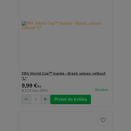
FIFA World Cup™ bunda – Brazil: unisex: veľkosť
"L"
9,99 €
/
ks
Skladom
8,12 €
bez DPH
Pridať do košíka