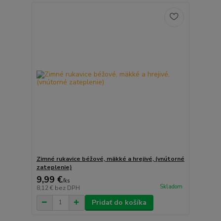
Zimné rukavice béžové, mäkké a hrejivé, (vnútorné
zateplenie)
9,99 €
/
ks
Skladom
8,12 €
bez DPH
Pridať do košíka