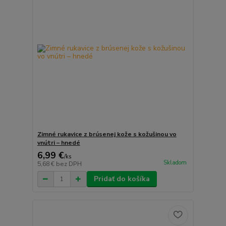
Zimné rukavice z brúsenej kože s kožušinou vo
vnútri – hnedé
6,99 €
/
ks
Skladom
5,68 €
bez DPH
Pridať do košíka