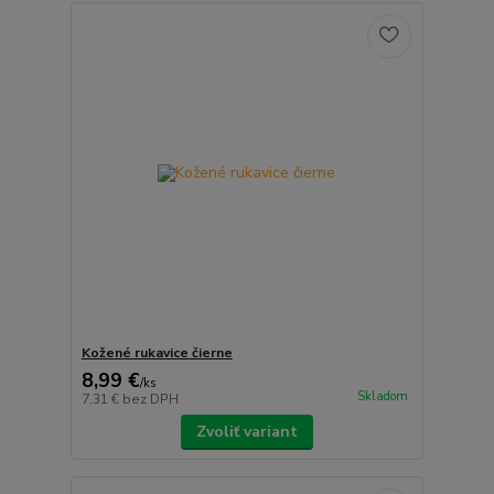
Kožené rukavice čierne
8,99 €
/
ks
Skladom
7,31 €
bez DPH
Zvoliť variant