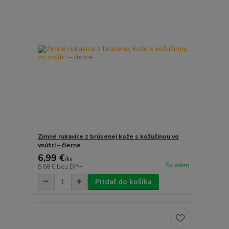
Zimné rukavice z brúsenej kože s kožušinou vo
vnútri – čierne
6,99 €
/
ks
Skladom
5,68 €
bez DPH
Pridať do košíka