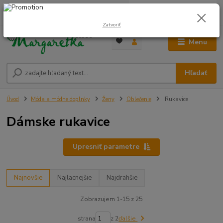
0
ks
0948 236 042
za
0,00 €
12:00-14:00
Zatvoriť
Menu
Hľadať
Úvod
Móda a módne doplnky
Ženy
Oblečenie
Rukavice
Dámske rukavice
Upresniť parametre
Najnovšie
Najlacnejšie
Najdrahšie
Zobrazujem 1-15 z 25
strana
z 2
ďalšie