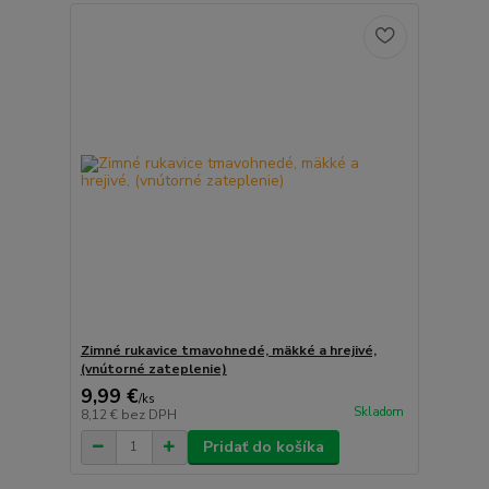
Zimné rukavice tmavohnedé, mäkké a hrejivé,
(vnútorné zateplenie)
9,99 €
/
ks
Skladom
8,12 €
bez DPH
Pridať do košíka