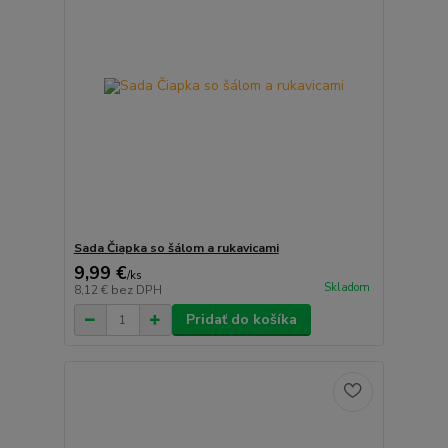
Sada Čiapka so šálom a rukavicami
9,99 €
/
ks
Skladom
8,12 €
bez DPH
Pridať do košíka