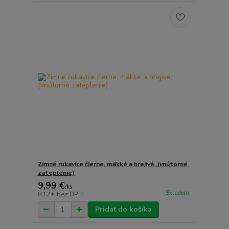
Zimné rukavice čierne, mäkké a hrejivé, (vnútorné
zateplenie)
9,99 €
/
ks
Skladom
8,12 €
bez DPH
Pridať do košíka