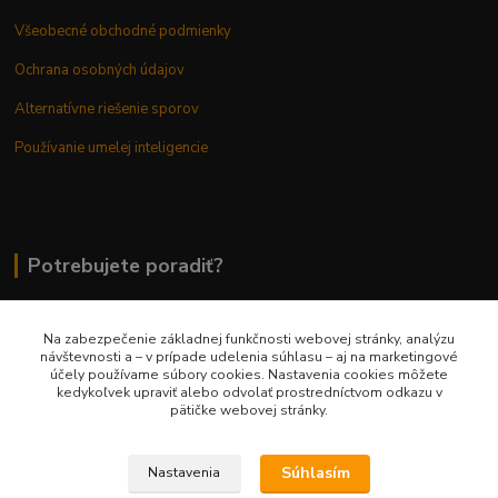
Všeobecné obchodné podmienky
Ochrana osobných údajov
Alternatívne riešenie sporov
Používanie umelej inteligencie
Potrebujete poradiť?
Na zabezpečenie základnej funkčnosti webovej stránky, analýzu
0948 236 042
návštevnosti a – v prípade udelenia súhlasu – aj na marketingové
účely používame súbory cookies. Nastavenia cookies môžete
kedykoľvek upraviť alebo odvolať prostredníctvom odkazu v
info@margaretkashop.sk
pätičke webovej stránky.
Súhlasím
Nastavenia