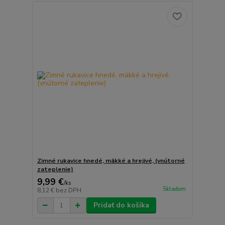
Zimné rukavice hnedé, mäkké a hrejivé, (vnútorné
zateplenie)
9,99 €
/
ks
Skladom
8,12 €
bez DPH
Pridať do košíka