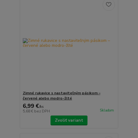
Zimné rukavice s nastaviteľným pásikom –
červené alebo modro-žlté
6,99 €
/
ks
Skladom
5,68 €
bez DPH
Zvoliť variant