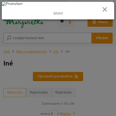
0
ks
0948 236 042
za
0,00 €
12:00-14:00
Zatvoriť
Menu
Hľadať
Úvod
Móda a módne doplnky
Deti
Iné
Iné
Upresniť parametre
Najnovšie
Najlacnejšie
Najdrahšie
Zobrazujem 1-15 z 36
strana
z 3
ďalšie