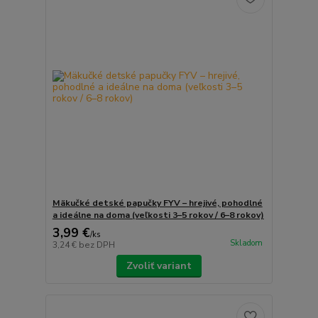
Mäkučké detské papučky FYV – hrejivé, pohodlné
a ideálne na doma (veľkosti 3–5 rokov / 6–8 rokov)
3,99 €
/
ks
Skladom
3,24 €
bez DPH
Zvoliť variant