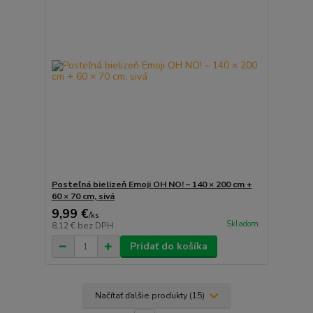
Posteľná bielizeň Emoji OH NO! – 140 × 200 cm +
60 × 70 cm, sivá
9,99 €
/
ks
Skladom
8,12 €
bez DPH
Pridať do košíka
Načítať ďalšie produkty (15)