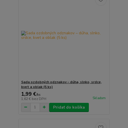
Sada ozdobných odznakov – dúha, slnko, srdce,
kvet a oblak (5 ks)
1,99 €
/
ks
Skladom
1,62 €
bez DPH
Pridať do košíka