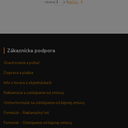
strana
z 3
ďalšie
Zákaznícka podpora
Gravírovanie a potlač
Doprava a platba
Info o tovare a objednávkach
Reklamácie a odstúpenie od zmluvy
Online formulár na odstúpenie od kúpnej zmluvy
Formulár - Reklamačný list
Formulár - Odstúpenie od kúpnej zmluvy