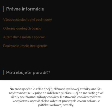
Právne informácie
Všeobecné obchodné podmienky
Ochrana osobných údajov
Alternatívne riešenie sporov
Používanie umelej inteligencie
Potrebujete poradiť?
Na zabezpečenie základnej funkčnosti webovej stránky, analýzu
0948 236 042
návštevnosti a – v prípade udelenia súhlasu – aj na marketingové
účely používame súbory cookies. Nastavenia cookies môžete
kedykoľvek upraviť alebo odvolať prostredníctvom odkazu v
info@margaretkashop.sk
pätičke webovej stránky.