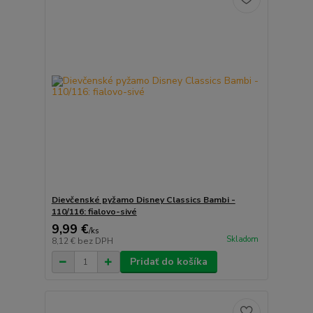
Dievčenské pyžamo Disney Classics Bambi -
110/116: fialovo-sivé
9,99 €
/
ks
Skladom
8,12 €
bez DPH
Pridať do košíka