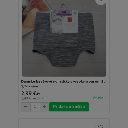
Dámske bezšvové nohavičky s vysokým pásom Sb
S/M – sivé
2,99 €
/
ks
Skladom
2,43 €
bez DPH
Pridať do košíka