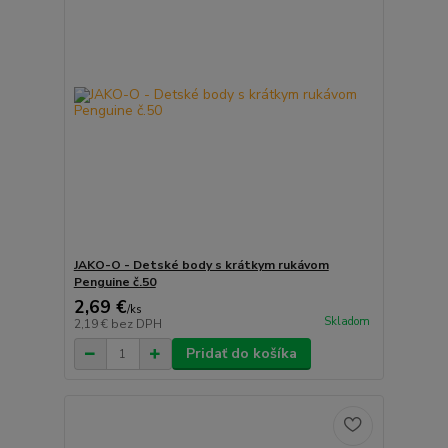
JAKO-O - Detské body s krátkym rukávom
Penguine č.50
2,69 €
/
ks
Skladom
2,19 €
bez DPH
Pridať do košíka