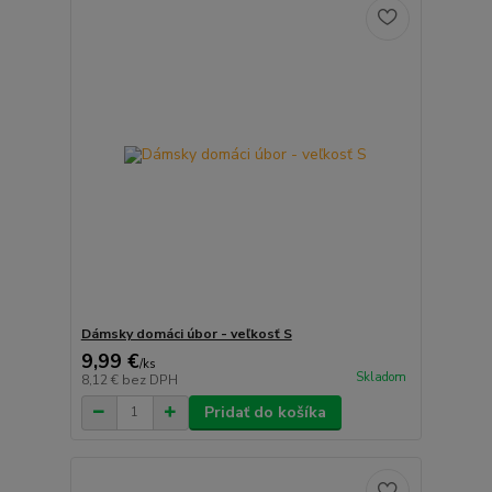
Dámsky domáci úbor - veľkosť S
9,99 €
/
ks
Skladom
8,12 €
bez DPH
Pridať do košíka