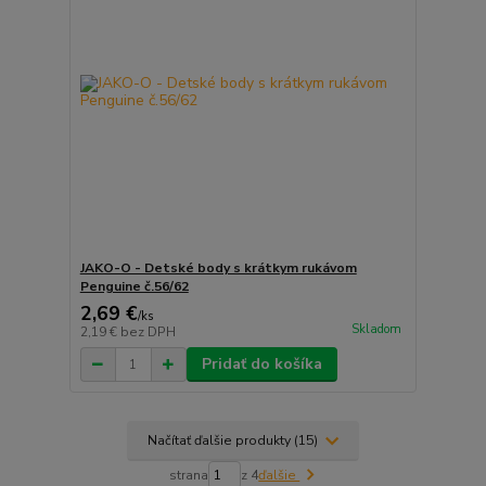
JAKO-O - Detské body s krátkym rukávom
Penguine č.56/62
2,69 €
/
ks
Skladom
2,19 €
bez DPH
Pridať do košíka
Načítať ďalšie produkty (15)
strana
z 4
ďalšie