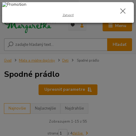
0
ks
0948 236 042
za
0,00 €
12:00-14:00
Zatvoriť
Menu
Hľadať
Úvod
Móda a módne doplnky
Deti
Spodné prádlo
Spodné prádlo
Upresniť parametre
Najnovšie
Najlacnejšie
Najdrahšie
Zobrazujem 1-15 z 55
strana
z 4
ďalšie