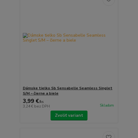
Dámske tielko Sb Sensabelle Seamless Singlet
S/M – čierne a biele
3,99 €
/
ks
Skladom
3,24 €
bez DPH
Zvoliť variant