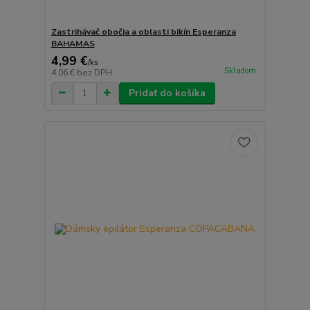
Zastrihávač obočia a oblasti bikín Esperanza
BAHAMAS
4,99 €
/
ks
Skladom
4,06 €
bez DPH
Pridať do košíka