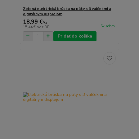
Zelená elektrická brúska na päty s 3 valčekmi a
digitálnym displejom
18,99 €
/
ks
Skladom
15,44 €
bez DPH
Pridať do košíka