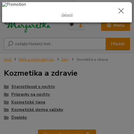
0
ks
0948 236 042
za
0,00 €
12:00-14:00
Zatvoriť
Menu
Hľadať
Úvod
Móda a módne doplnky
Ženy
Kozmetika a zdravie
Kozmetika a zdravie
Starostlivosť o nechty
Prípravky na nechty
Kozmetické tiene
Kozmetické derma valčeky
Doplnky