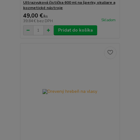
Ultrazvuková čistička 600 ml na šperky, okuliare a
kozmetické nástroje
49,00 €
/
ks
Skladom
39,84 €
bez DPH
Pridať do košíka