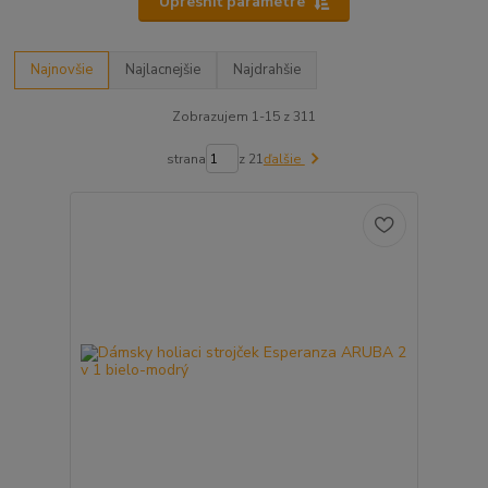
Upresniť parametre
Najnovšie
Najlacnejšie
Najdrahšie
Zobrazujem 1-15 z 311
strana
z 21
ďalšie