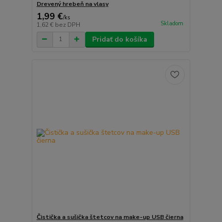
Drevený hrebeň na vlasy
1,99 €
/
ks
Skladom
1,62 €
bez DPH
Pridať do košíka
Čistička a sušička štetcov na make-up USB čierna