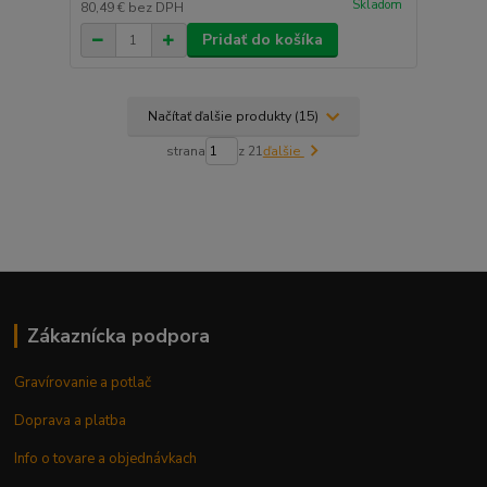
Skladom
80,49 €
bez DPH
Pridať do košíka
Načítať ďalšie produkty (15)
strana
z 21
ďalšie
Zákaznícka podpora
Gravírovanie a potlač
Doprava a platba
Info o tovare a objednávkach