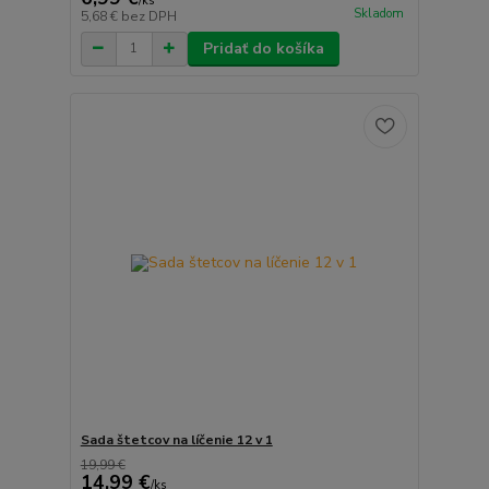
/
ks
Skladom
5,68 €
bez DPH
Pridať do košíka
Sada štetcov na líčenie 12 v 1
19,99 €
14,99 €
/
ks