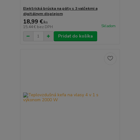
Elektrická brúska na päty s 3 valčekmi a
digitálnym displejom
18,99 €
/
ks
Skladom
15,44 €
bez DPH
Pridať do košíka