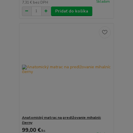
Skladom
7,31 €
bez DPH
Pridať do košíka
Anatomický matrac na predlžovanie mihalníc
čierny
99,00 €
/
ks