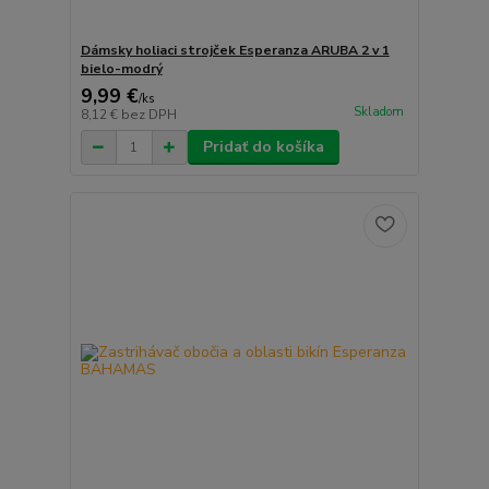
Dámsky holiaci strojček Esperanza ARUBA 2 v 1
bielo-modrý
9,99 €
/
ks
Skladom
8,12 €
bez DPH
Pridať do košíka