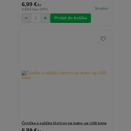
6,99 €
/
ks
Skladom
5,68 €
bez DPH
Pridať do košíka
Čistička a sušička štetcov na make-up USB biela
6,99 €