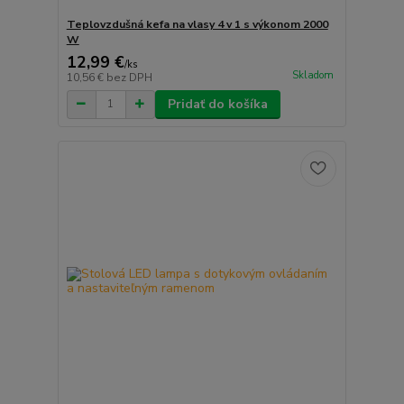
Teplovzdušná kefa na vlasy 4 v 1 s výkonom 2000
W
12,99 €
/
ks
Skladom
10,56 €
bez DPH
Pridať do košíka