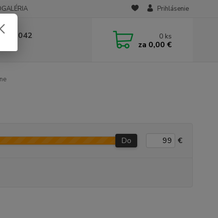
OGALÉRIA
Prihlásenie
 236 042
0
ks
za
0,00 €
-14:00
ene
Do
€