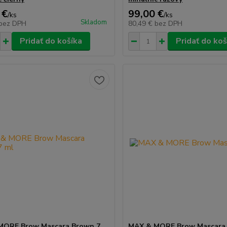
 €
99,00 €
/
ks
/
ks
Skladom
bez DPH
80,49 €
bez DPH
Pridať do košíka
Pridať do koš
MORE Brow Mascara Brown 7
MAX & MORE Brow Mascara 