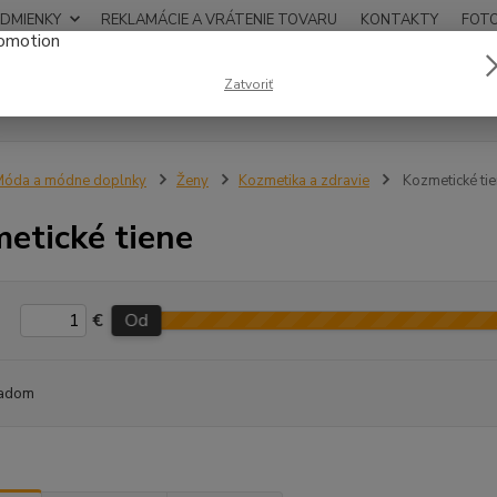
DMIENKY
REKLAMÁCIE A VRÁTENIE TOVARU
KONTAKTY
FOT
0948
Zatvoriť
Hľadať
12:00
óda a módne doplnky
Ženy
Kozmetika a zdravie
Kozmetické ti
etické tiene
€
Od
adom