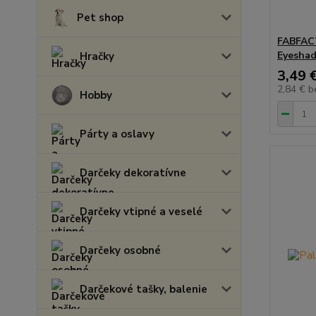
Pet shop
FABFAC
Eyeshad
Hračky
3,49 
2,84 €
b
Hobby
Párty a oslavy
Darčeky dekoratívne
Darčeky vtipné a veselé
Darčeky osobné
Darčekové tašky, balenie