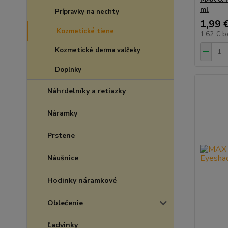
ml
Prípravky na nechty
1,99 
Kozmetické tiene
1,62 €
b
Kozmetické derma valčeky
Doplnky
Náhrdelníky a retiazky
Náramky
Prstene
Náušnice
Hodinky náramkové
Oblečenie
Ľadvinky