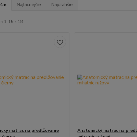
šie
Najlacnejšie
Najdrahšie
m 1-15 z 18
cký matrac na predlžovanie
Anatomický matrac na predl
 čierny
mihalníc ružový