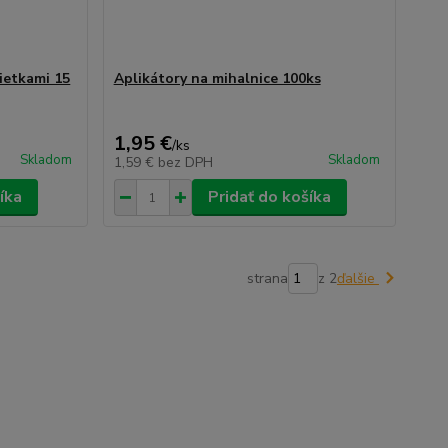
lietkami 15
Aplikátory na mihalnice 100ks
1,95 €
/
ks
Skladom
Skladom
1,59 €
bez DPH
íka
Pridať do košíka
strana
z 2
ďalšie