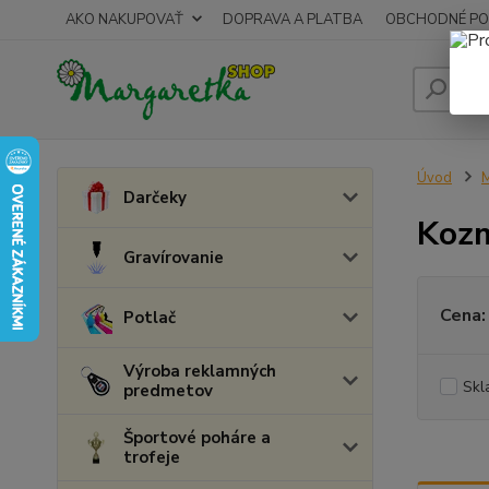
AKO NAKUPOVAŤ
DOPRAVA A PLATBA
OBCHODNÉ PO
Úvod
M
Darčeky
Kozm
Gravírovanie
Cena:
Potlač
Výroba reklamných
Skl
predmetov
Športové poháre a
trofeje