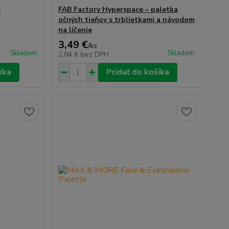
e
FAB Factory Hyperspace – paletka
očných tieňov s trblietkami a návodom
na líčenie
3,49 €
/
ks
Skladom
Skladom
2,84 €
bez DPH
íka
Pridať do košíka