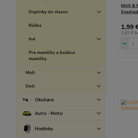
MAX & 
Doplnky do vlasov
Eyeshad
Rúška
1,99 
1,62 €
b
Iné
Pre mamičky a budúce
mamičky
Muži
Deti
Okuliare
Auto - Moto
Hodinky