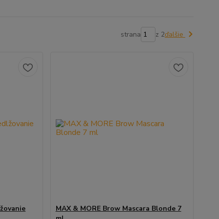
strana
z 2
ďalšie
žovanie
MAX & MORE Brow Mascara Blonde 7
ml