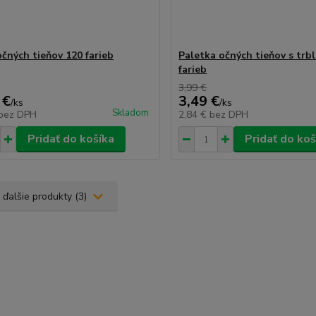
očných tieňov 120 farieb
Paletka očných tieňov s trb
farieb
3,99 €
 €
3,49 €
/
ks
/
ks
Skladom
bez DPH
2,84 €
bez DPH
Pridať do košíka
Pridať do koš
 ďalšie produkty (3)