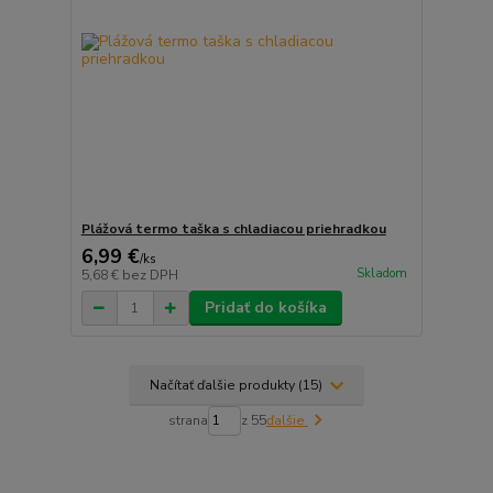
Plážová termo taška s chladiacou priehradkou
6,99 €
/
ks
Skladom
5,68 €
bez DPH
Pridať do košíka
Načítať ďalšie produkty (15)
strana
z 55
ďalšie