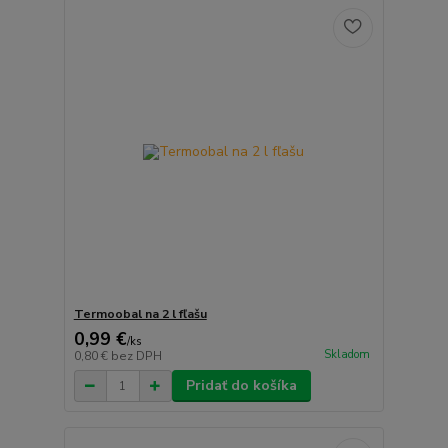
Termoobal na 2 l fľašu
0,99 €
/
ks
Skladom
0,80 €
bez DPH
Pridať do košíka