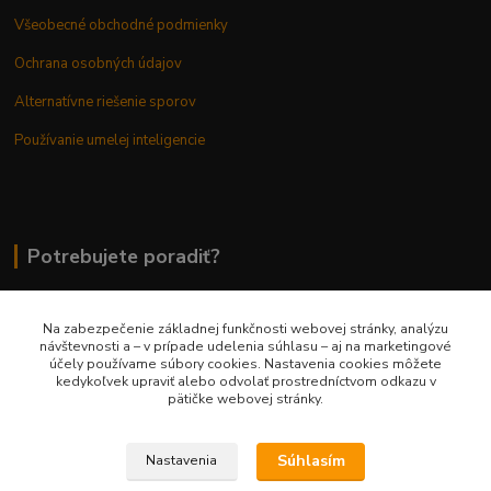
Všeobecné obchodné podmienky
Ochrana osobných údajov
Alternatívne riešenie sporov
Používanie umelej inteligencie
Potrebujete poradiť?
Na zabezpečenie základnej funkčnosti webovej stránky, analýzu
0948 236 042
návštevnosti a – v prípade udelenia súhlasu – aj na marketingové
účely používame súbory cookies. Nastavenia cookies môžete
kedykoľvek upraviť alebo odvolať prostredníctvom odkazu v
info@margaretkashop.sk
pätičke webovej stránky.
Súhlasím
Nastavenia