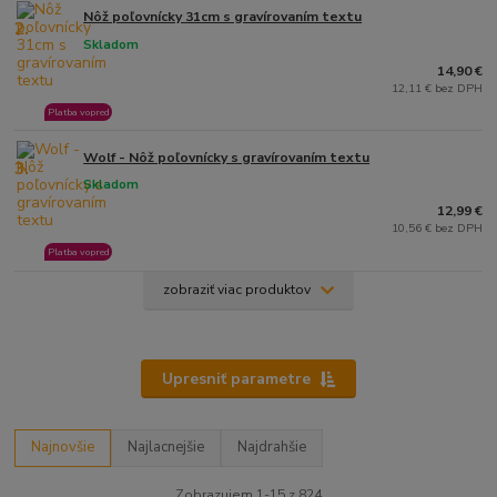
Nôž poľovnícky 31cm s gravírovaním textu
2.
Skladom
14,90 €
12,11 € bez DPH
Platba vopred
Wolf - Nôž poľovnícky s gravírovaním textu
3.
Skladom
12,99 €
10,56 € bez DPH
Platba vopred
zobraziť viac produktov
Upresniť parametre
Najnovšie
Najlacnejšie
Najdrahšie
Zobrazujem 1-15 z 824