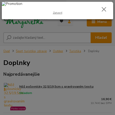
0
ks
0948 236 042
za
0,00 €
12:00-14:00
Zatvoriť
Menu
Hľadať
Úvod
Šport, turistika, zdravie
Outdoor
Turistika
Doplnky
Doplnky
Najpredávanejšie
Nôž poľovnícky 32,5/19,5cm s gravírovaním textu
1.
Skladom
16,90 €
13,74 € bez DPH
Platba vopred