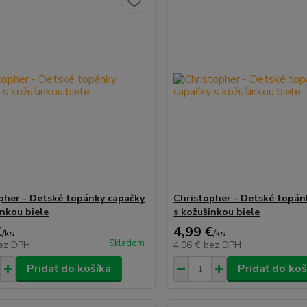
pher - Detské topánky capačky
Christopher - Detské topán
inkou biele
s kožušinkou biele
€
4,99 €
/
ks
/
ks
Skladom
ez DPH
4,06 €
bez DPH
Pridať do košíka
Pridať do koš