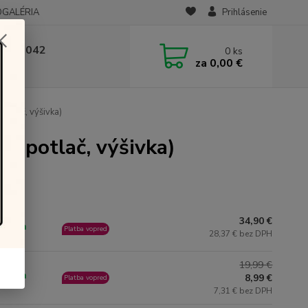
OGALÉRIA
Prihlásenie
 236 042
0
ks
za
0,00 €
-14:00
potlač, výšivka)
e, potlač, výšivka)
34,90 €
ladom
Platba vopred
28,37 € bez DPH
19,99 €
ladom
8,99 €
Platba vopred
7,31 € bez DPH