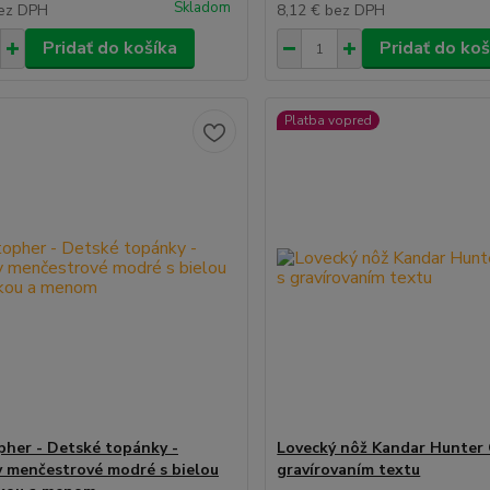
Skladom
ez DPH
8,12 €
bez DPH
Pridať do košíka
Pridať do koš
Platba vopred
pher - Detské topánky -
Lovecký nôž Kandar Hunter 
 menčestrové modré s bielou
gravírovaním textu