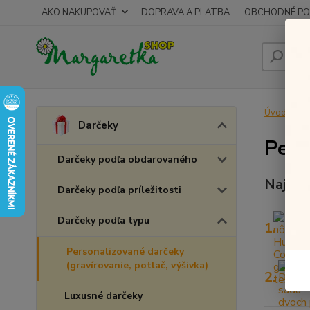
AKO NAKUPOVAŤ
DOPRAVA A PLATBA
OBCHODNÉ PO
Úvod
D
Darčeky
Pers
Darčeky podľa obdarovaného
Najpre
Darčeky podľa príležitosti
Darčeky podľa typu
1.
Personalizované darčeky
(gravírovanie, potlač, výšivka)
2.
Luxusné darčeky