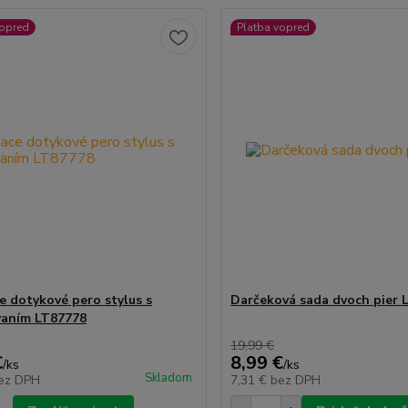
vopred
Platba vopred
ce dotykové pero stylus s
Darčeková sada dvoch pier 
vaním LT87778
19,99 €
€
8,99 €
/
ks
/
ks
Skladom
ez DPH
7,31 €
bez DPH