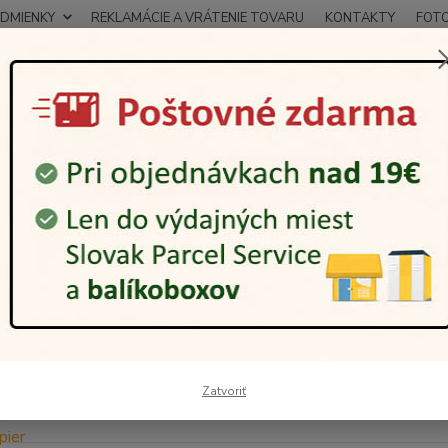
DMIENKY
REKLAMÁCIE A VRÁTENIE TOVARU
KONTAKTY
FOT
0948
Hľadať
12:00
arčeky
Darčeky podľa typu
Personalizované darčeky (gravírovanie, 
onalizované darčeky (gravírovani
dávanejšie
Lovecký nôž Kandar Hunter Corsica s gravírovaním textu
Sk
Originálny personalizovaný darček
Darčeková sada dvoch pier LED
Zatvoriť
Sk
Svietiace dotykové pero stylus s gravírovaním: 2 kusy