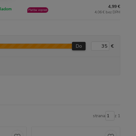
4,99 €
ladom
Platba vopred
4,06 € bez DPH
Do
€
strana
z 1