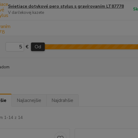
Svietiace dotykové pero stylus s gravírovaním LT87778
Sk
V darčekovej kazete
€
Od
adom
šie
Najlacnejšie
Najdrahšie
m 1-14 z 14