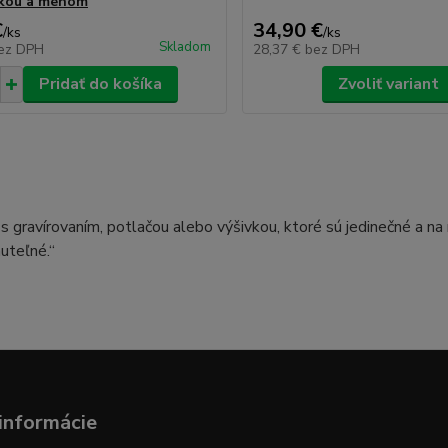
nkou a menom
€
34,90 €
/
ks
/
ks
Skladom
ez DPH
28,37 €
bez DPH
Pridať do košíka
Zvoliť variant
s gravírovaním, potlačou alebo výšivkou, ktoré sú jedinečné a na
uteľné.“
informácie