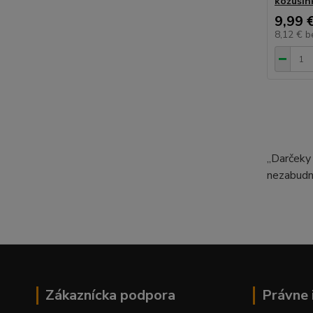
kožuši
9,99 
8,12 €
b
„Darčeky 
nezabudn
Zákaznícka podpora
Právne 