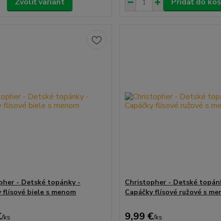
Zvoliť variant
Pridať do koš
pher - Detské topánky -
Christopher - Detské topán
 flísové biele s menom
Capáčky flísové ružové s m
€
9,99 €
/
ks
/
ks