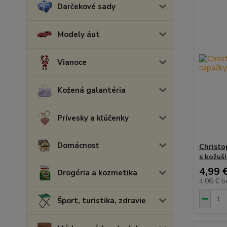
Darčekové sady
Modely áut
Vianoce
Kožená galantéria
Prívesky a kľúčenky
Domácnosť
Christo
s kožuš
4,99 
Drogéria a kozmetika
4,06 €
b
Šport, turistika, zdravie