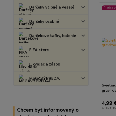
Darčeky vtipné a veselé
Platba 
Darčeky osobné
Darčekové tašky, balenie
FIFA store
Likvidácia zásob
MEGAVÝPREDAJ
Svietia
gravíro
4,99 
4,06 €
b
Chcem byť informovaný o