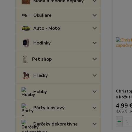
Móda a módne doplnky
Okuliare
Auto - Moto
Hodinky
Pet shop
Hračky
Christo
Hobby
s kožuš
4,99 
Párty a oslavy
4,06 €
b
Darčeky dekoratívne