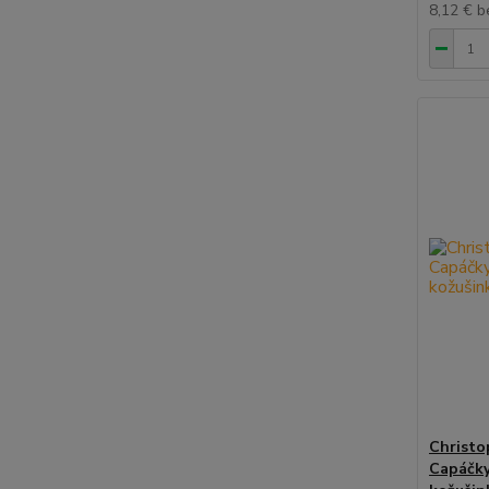
8,12 €
b
Christo
Capáčky