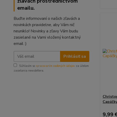
zľavách prostredníctvom
emailu.
Buďte informovaní o našich zľavách a
novinkách pravidelne, aby Vám nič
neuniklo! Novinky a zľavy Vám budu
zasielané na Vami vložený kontaktný
email :)
Prihlásiť sa
Súhlasím so
spracovaním osobných údajov
za účelom
zasielania newslettera.
Christo
Capáčky
9,99 