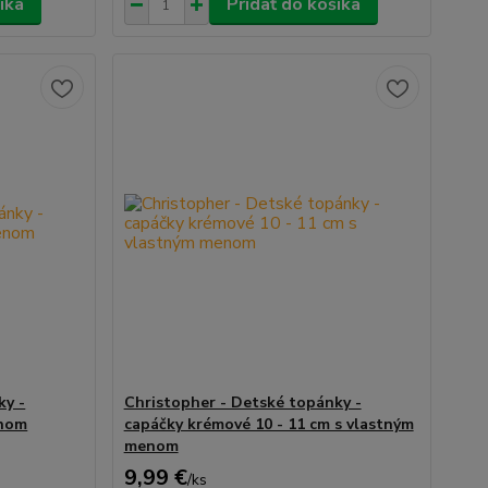
íka
Pridať do košíka
ky -
Christopher - Detské topánky -
enom
capáčky krémové 10 - 11 cm s vlastným
menom
9,99 €
/
ks