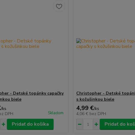
pher - Detské topánky capačky
Christopher - Detské topán
inkou biele
s kožušinkou biele
€
4,99 €
/
ks
/
ks
Skladom
ez DPH
4,06 €
bez DPH
Pridať do košíka
Pridať do koš