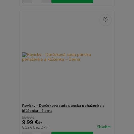
Rovicky - Darčeková sada pánska peňaženka a
kľúčenka – čierna
19,99 €
9,99 €
/
ks
Skladom
8,12 €
bez DPH