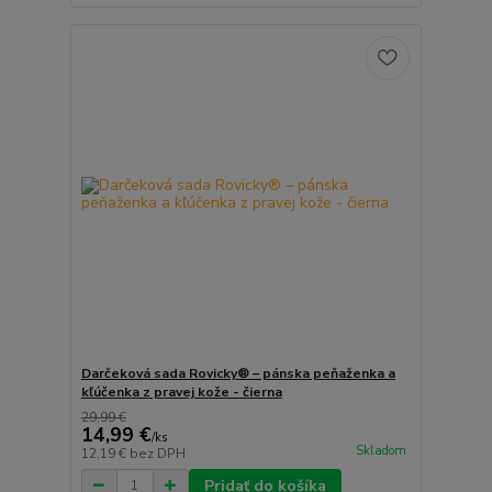
Darčeková sada Rovicky® – pánska peňaženka a
kľúčenka z pravej kože - čierna
29,99 €
14,99 €
/
ks
Skladom
12,19 €
bez DPH
Pridať do košíka