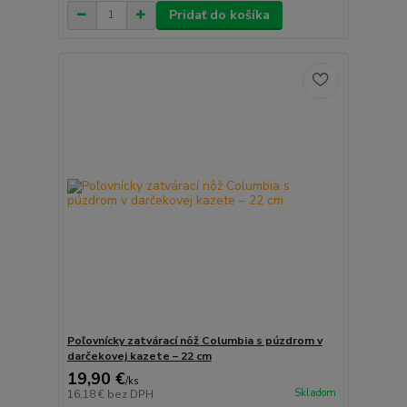
Pridať do košíka
Poľovnícky zatvárací nôž Columbia s púzdrom v
darčekovej kazete – 22 cm
19,90 €
/
ks
Skladom
16,18 €
bez DPH