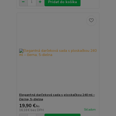
Pridať do košíka
Elegantná darčeková sada s ploskačkou 240 ml –
čierna, 5-dielna
19,90 €
/
ks
Skladom
16,18 €
bez DPH