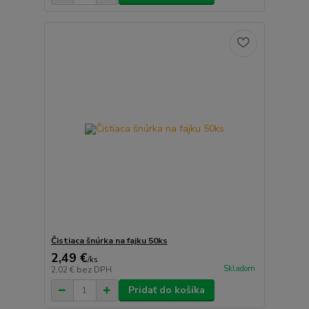
Čistiaca šnúrka na fajku 50ks
2,49 €
/
ks
Skladom
2,02 €
bez DPH
Pridať do košíka