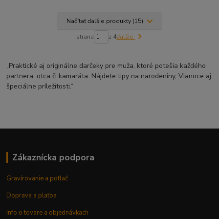
Načítať ďalšie produkty (15)
strana
z 4
ďalšie
„Praktické aj originálne darčeky pre muža, ktoré potešia každého
partnera, otca či kamaráta. Nájdete tipy na narodeniny, Vianoce aj
špeciálne príležitosti.“
Zákaznícka podpora
Gravírovanie a potlač
Doprava a platba
Info o tovare a objednávkach