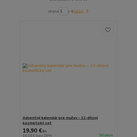
strana
z 4
ďalšie
Adventný kalendár pre mužov – 12-dňový
kozmetický set
19,90 €
/
ks
Skladom
16,18 €
bez DPH