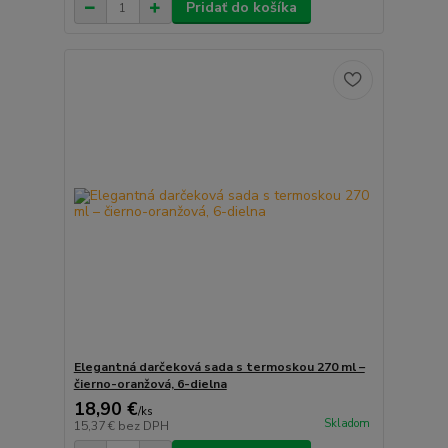
Pridať do košíka
Elegantná darčeková sada s termoskou 270 ml –
čierno-oranžová, 6-dielna
18,90 €
/
ks
Skladom
15,37 €
bez DPH