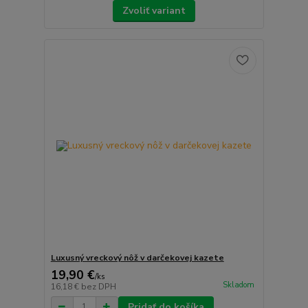
Zvoliť variant
Luxusný vreckový nôž v darčekovej kazete
19,90 €
/
ks
Skladom
16,18 €
bez DPH
Pridať do košíka