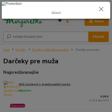
0
ks
0948 236 042
za
0,00 €
12:00-14:00
Zatvoriť
Menu
Hľadať
Úvod
Darčeky
Darčeky podľa obdarovaného
Darčeky pre muža
Darčeky pre muža
Najpredávanejšie
Nôž vreckový s gravírovaním textu
1.
Skladom
9,99 €
8,12 € bez DPH
Platba vopred