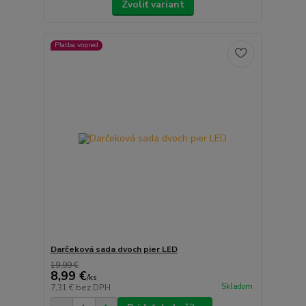
Zvoliť variant
Platba vopred
Darčeková sada dvoch pier LED
19,99 €
8,99 €
/
ks
Skladom
7,31 €
bez DPH