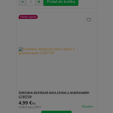
Pridať do košíka
Platba vopred
Svietiace dotykové pero stylus s gravírovaním
LT87778
4,99 €
/
ks
Skladom
4,06 €
bez DPH