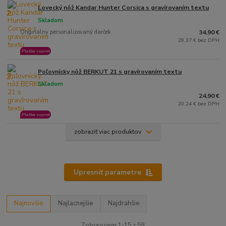
Lovecký nôž Kandar Hunter Corsica s gravírovaním textu
2.
Skladom
Originálny personalizovaný darček
34,90 €
28,37 € bez DPH
Platba vopred
Poľovnícky nôž BERKUT 21 s gravírovaním textu
3.
Skladom
24,90 €
20,24 € bez DPH
Platba vopred
zobraziť viac produktov
Upresniť parametre
Najnovšie
Najlacnejšie
Najdrahšie
Zobrazujem 1-15 z 59