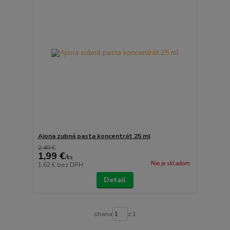
Ajona zubná pasta koncentrát 25 ml
2,49 €
1,99 €
/
ks
Nie je skladom
1,62 €
bez DPH
Detail
strana
z 1