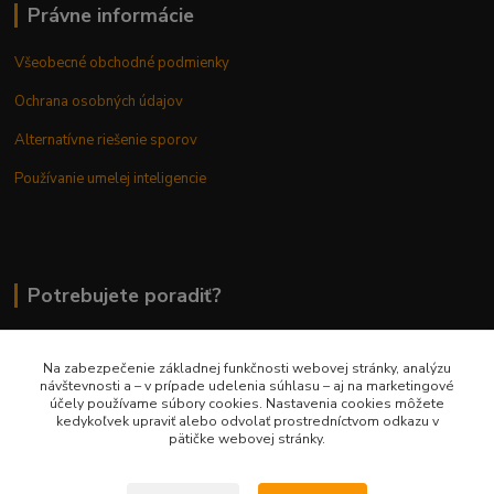
Právne informácie
Všeobecné obchodné podmienky
Ochrana osobných údajov
Alternatívne riešenie sporov
Používanie umelej inteligencie
Potrebujete poradiť?
Na zabezpečenie základnej funkčnosti webovej stránky, analýzu
0948 236 042
návštevnosti a – v prípade udelenia súhlasu – aj na marketingové
účely používame súbory cookies. Nastavenia cookies môžete
kedykoľvek upraviť alebo odvolať prostredníctvom odkazu v
info@margaretkashop.sk
pätičke webovej stránky.