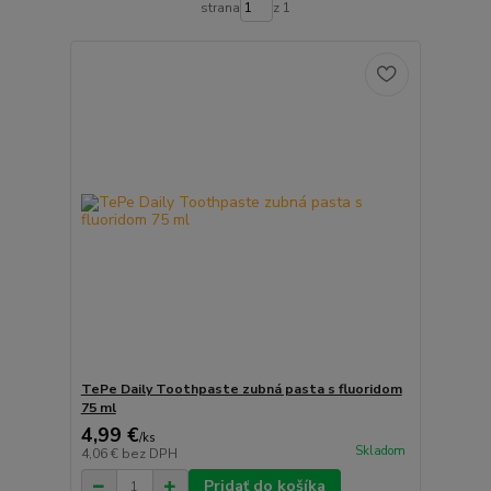
strana
z 1
TePe Daily Toothpaste zubná pasta s fluoridom
75 ml
4,99 €
/
ks
Skladom
4,06 €
bez DPH
Pridať do košíka