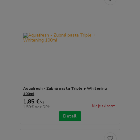
Aquafresh - Zubná pasta Triple + Whitening
100ml
1,85 €
/
ks
Nie je skladom
1,50 €
bez DPH
Detail