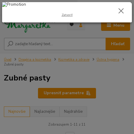
0
ks
0948 236 042
za
0,00 €
12:00-14:00
Zatvoriť
Menu
Hľadať
Úvod
Drogéria a kozmetika
Kozmetika a zdravie
Ústna hygiena
Zubné pasty
Zubné pasty
Upresniť parametre
Najnovšie
Najlacnejšie
Najdrahšie
Zobrazujem 1-11 z 11