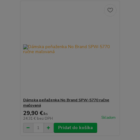
Dámska peňaženka No Brand SPW-5770 ručne
maľovaná
29,90 €
/
ks
Skladom
24,31 €
bez DPH
Pridať do košíka