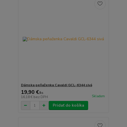
Dámska peňaženka Cavaldi GCL-6344 sivá
19,90 €
/
ks
Skladom
16,18 €
bez DPH
Pridať do košíka