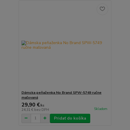
Dámska peňaženka No Brand SPW-5749 ručne
maľovaná
29,90 €
/
ks
Skladom
24,31 €
bez DPH
Pridať do košíka