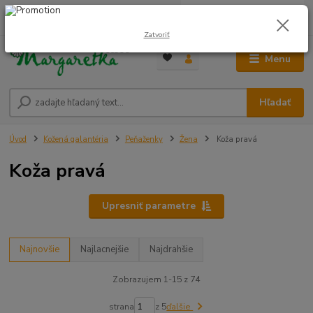
0
ks
0948 236 042
za
0,00 €
12:00-14:00
Zatvoriť
Menu
Hľadať
Úvod
Kožená galantéria
Peňaženky
Žena
Koža pravá
Koža pravá
Upresniť parametre
Najnovšie
Najlacnejšie
Najdrahšie
Zobrazujem 1-15 z 74
strana
z 5
ďalšie