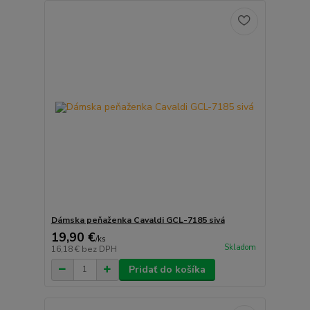
Dámska peňaženka Cavaldi GCL-7185 sivá
19,90 €
/
ks
Skladom
16,18 €
bez DPH
Pridať do košíka