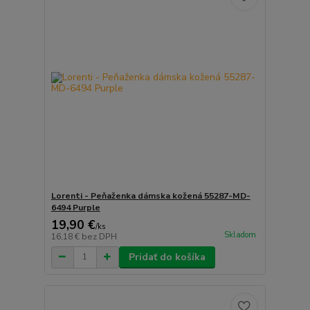
Lorenti - Peňaženka dámska kožená 55287-MD-
6494 Purple
19,90 €
/
ks
Skladom
16,18 €
bez DPH
Pridať do košíka