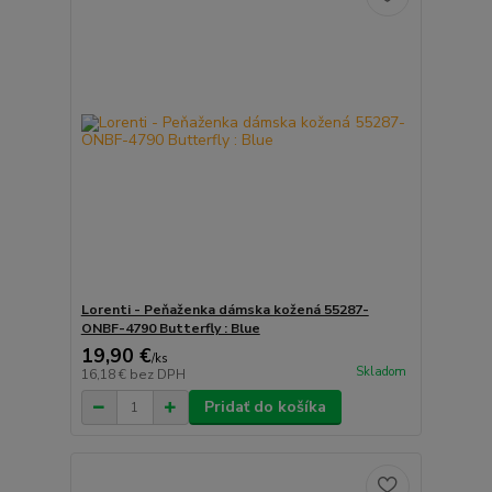
Lorenti - Peňaženka dámska kožená 55287-
ONBF-4790 Butterfly : Blue
19,90 €
/
ks
Skladom
16,18 €
bez DPH
Pridať do košíka