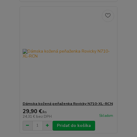
Dámska kožená peňaženka Rovicky N710-XL-RCN
29,90 €
/
ks
Skladom
24,31 €
bez DPH
Pridať do košíka