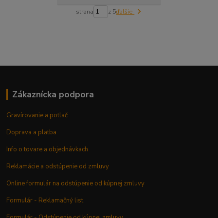
strana
z 5
ďalšie
Zákaznícka podpora
Gravírovanie a potlač
Doprava a platba
Info o tovare a objednávkach
Reklamácie a odstúpenie od zmluvy
Online formulár na odstúpenie od kúpnej zmluvy
Formulár - Reklamačný list
Formulár - Odstúpenie od kúpnej zmluvy