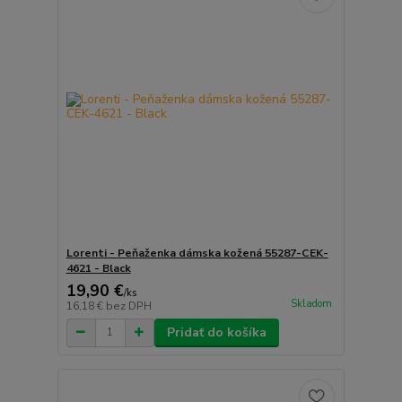
Lorenti - Peňaženka dámska kožená 55287-CEK-
4621 - Black
19,90 €
/
ks
Skladom
16,18 €
bez DPH
Pridať do košíka