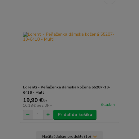
Lorenti - Peňaženka dámska kožená 55287-13-
6418 - Multi
19,90 €
/
ks
Skladom
16,18 €
bez DPH
Pridať do košíka
Načítať ďalšie produkty (15)