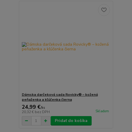
Dámska darčeková sada Rovicky® – kožená
peňaženka a kľúčenka čierna
24,99 €
/
ks
Skladom
20,32 €
bez DPH
Pridať do košíka