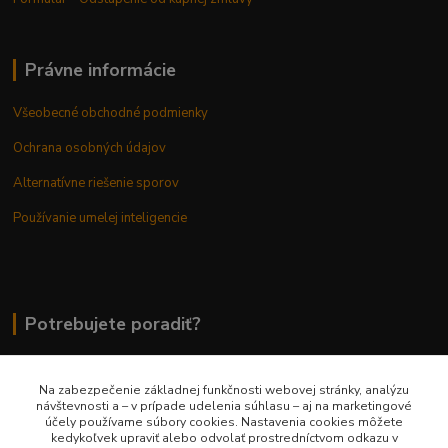
Právne informácie
Všeobecné obchodné podmienky
Ochrana osobných údajov
Alternatívne riešenie sporov
Používanie umelej inteligencie
Potrebujete poradiť?
Na zabezpečenie základnej funkčnosti webovej stránky, analýzu
0948 236 042
návštevnosti a – v prípade udelenia súhlasu – aj na marketingové
účely používame súbory cookies. Nastavenia cookies môžete
kedykoľvek upraviť alebo odvolať prostredníctvom odkazu v
info@margaretkashop.sk