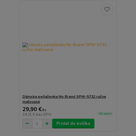
Dámska peňaženka No Brand SPW-5732 ručne
maľovaná
29,90 €
/
ks
Skladom
24,31 €
bez DPH
Pridať do košíka