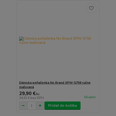
Dámska peňaženka No Brand SPW-5756 ručne
maľovaná
29,90 €
/
ks
Skladom
24,31 €
bez DPH
Pridať do košíka