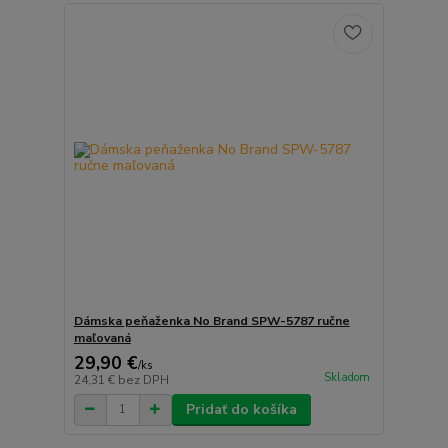
Dámska peňaženka No Brand SPW-5787 ručne
maľovaná
29,90 €
/
ks
Skladom
24,31 €
bez DPH
Pridať do košíka