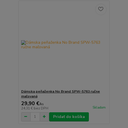
Dámska peňaženka No Brand SPW-5763 ručne
maľovaná
29,90 €
/
ks
Skladom
24,31 €
bez DPH
Pridať do košíka