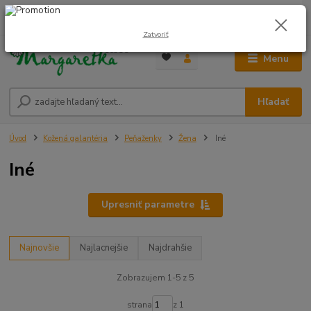
0
ks
0948 236 042
za
0,00 €
12:00-14:00
Zatvoriť
Menu
Hľadať
Úvod
Kožená galantéria
Peňaženky
Žena
Iné
Iné
Upresniť parametre
Najnovšie
Najlacnejšie
Najdrahšie
Zobrazujem 1-5 z 5
strana
z 1