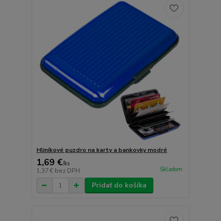
Hliníkové puzdro na karty a bankovky modré
1,69 €
/
ks
Skladom
1,37 €
bez DPH
Pridať do košíka