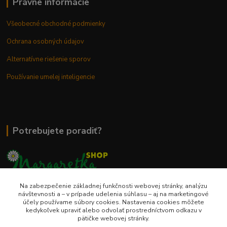
Právne informácie
Všeobecné obchodné podmienky
Ochrana osobných údajov
Alternatívne riešenie sporov
Používanie umelej inteligencie
Potrebujete poradiť?
Na zabezpečenie základnej funkčnosti webovej stránky, analýzu
0948 236 042
návštevnosti a – v prípade udelenia súhlasu – aj na marketingové
účely používame súbory cookies. Nastavenia cookies môžete
kedykoľvek upraviť alebo odvolať prostredníctvom odkazu v
info@margaretkashop.sk
pätičke webovej stránky.