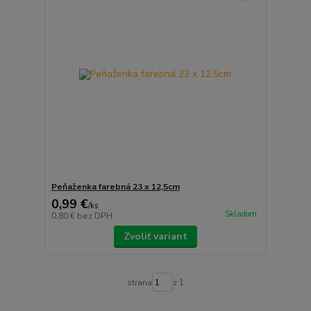
Peňaženka farebná 23 x 12,5cm
0,99 €
/
ks
Skladom
0,80 €
bez DPH
Zvoliť variant
strana
z 1