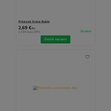
Prívesok Srdce Rubín
2,69 €
/
ks
Skladom
2,19 €
bez DPH
Zvoliť variant