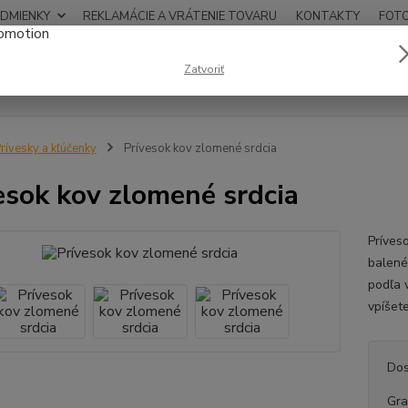
DMIENKY
REKLAMÁCIE A VRÁTENIE TOVARU
KONTAKTY
FOT
0948
Zatvoriť
Hľadať
12:00
rívesky a kľúčenky
Prívesok kov zlomené srdcia
esok kov zlomené srdcia
Príves
balené
podľa 
vpíšet
Dos
Gra