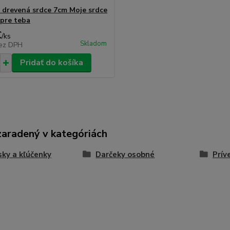
 drevená srdce 7cm Moje srdce
 pre teba
€
/
ks
Skladom
ez DPH
Pridať do košíka
zaradený v kategóriách
sky a kľúčenky
Darčeky osobné
Prív