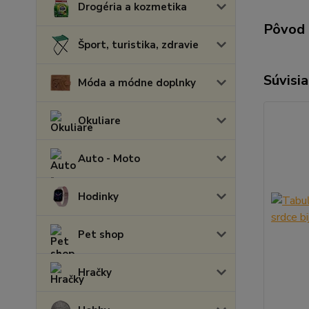
Drogéria a kozmetika
Pôvod 
Šport, turistika, zdravie
Súvisia
Móda a módne doplnky
Okuliare
Auto - Moto
Hodinky
Pet shop
Hračky