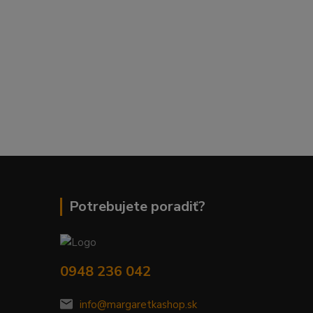
Potrebujete poradiť?
0948 236 042
info@margaretkashop.sk