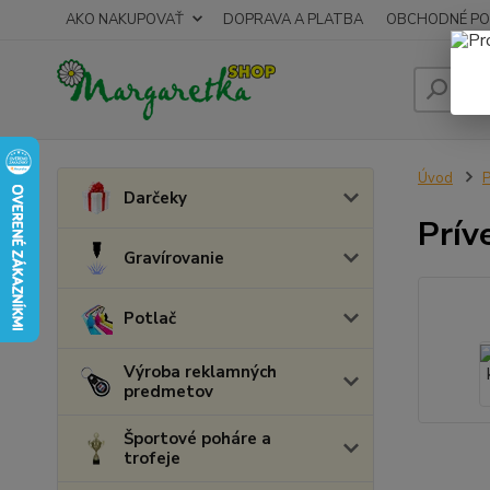
AKO NAKUPOVAŤ
DOPRAVA A PLATBA
OBCHODNÉ PO
Úvod
P
Darčeky
Prív
Gravírovanie
Potlač
Výroba reklamných
predmetov
Športové poháre a
trofeje