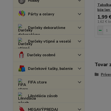
Hobby
Tabuľka
bije len
Párty a oslavy
1,99 
1,62 €
b
Darčeky dekoratívne
Darčeky vtipné a veselé
Darčeky osobné
Tovar 
Darčekové tašky, balenie
Príve
FIFA store
Likvidácia zásob
MEGAVÝPREDAJ