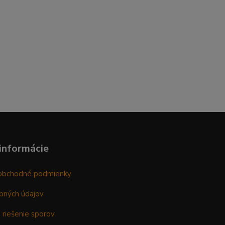
informácie
obchodné podmienky
bných údajov
 riešenie sporov