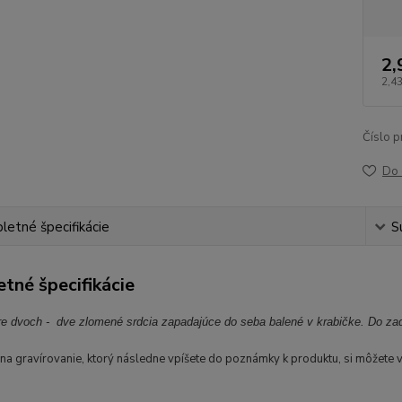
2,
2,43
Číslo p
Do 
etné špecifikácie
S
tné špecifikácie
re dvoch - dve zlomené srdcia zapadajúce do seba balené v krabičke. Do za
na gravírovanie, ktorý následne vpíšete do poznámky k produktu, si môžete 