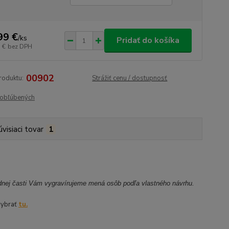
99 €
/
ks
Pridať do košíka
 €
bez DPH
00902
roduktu:
Strážiť cenu / dostupnosť
obľúbených
úvisiaci tovar
1
dnej časti Vám vygravírujeme mená osôb podľa vlastného návrhu.
vybrať
tu.