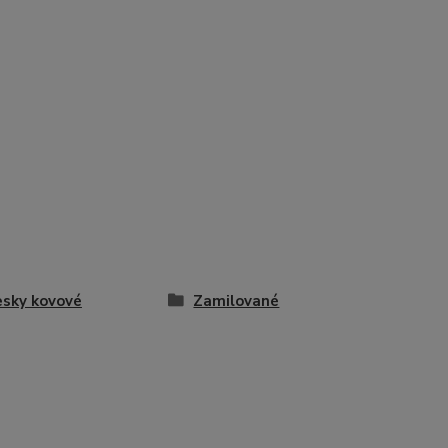
esky kovové
Zamilované