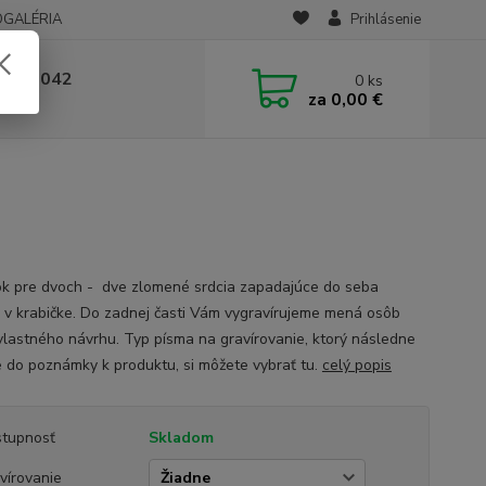
OGALÉRIA
Prihlásenie
 236 042
0
ks
za
0,00 €
-14:00
ok pre dvoch - dve zlomené srdcia zapadajúce do seba
 v krabičke. Do zadnej časti Vám vygravírujeme mená osôb
vlastného návrhu. Typ písma na gravírovanie, ktorý následne
e do poznámky k produktu, si môžete vybrať tu.
celý popis
tupnosť
Skladom
vírovanie