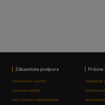
Zákaznícka podpora
Právne 
Gravírovanie a potlač
Všeobecné 
Doprava a platba
Ochrana oso
Info o tovare a objednávkach
Alternatívne