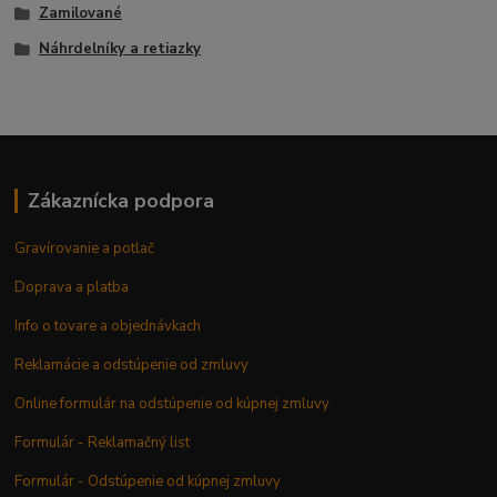
Zamilované
Náhrdelníky a retiazky
Zákaznícka podpora
Gravírovanie a potlač
Doprava a platba
Info o tovare a objednávkach
Reklamácie a odstúpenie od zmluvy
Online formulár na odstúpenie od kúpnej zmluvy
Formulár - Reklamačný list
Formulár - Odstúpenie od kúpnej zmluvy