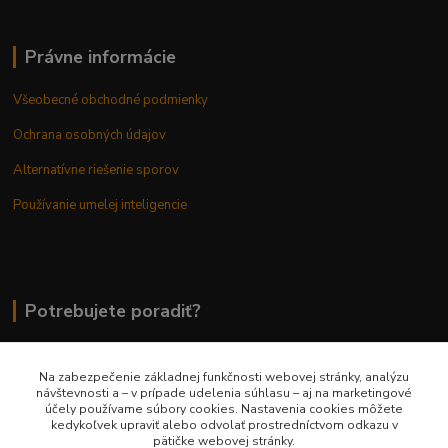
Právne informácie
Všeobecné obchodné podmienky
Ochrana osobných údajov
Alternatívne riešenie sporov
Používanie umelej inteligencie
Potrebujete poradiť?
Na zabezpečenie základnej funkčnosti webovej stránky, analýzu
0948 236 042
návštevnosti a – v prípade udelenia súhlasu – aj na marketingové
účely používame súbory cookies. Nastavenia cookies môžete
kedykoľvek upraviť alebo odvolať prostredníctvom odkazu v
info@margaretkashop.sk
pätičke webovej stránky.