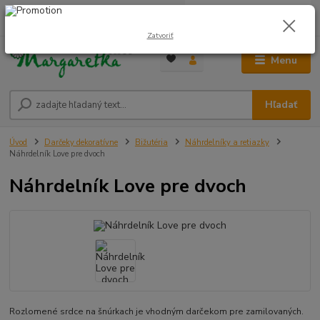
0
ks
0948 236 042
za
0,00 €
12:00-14:00
Zatvoriť
Menu
Hľadať
Úvod
Darčeky dekoratívne
Bižutéria
Náhrdelníky a retiazky
Náhrdelník Love pre dvoch
Náhrdelník Love pre dvoch
Rozlomené srdce na šnúrkach je vhodným darčekom pre zamilovaných.