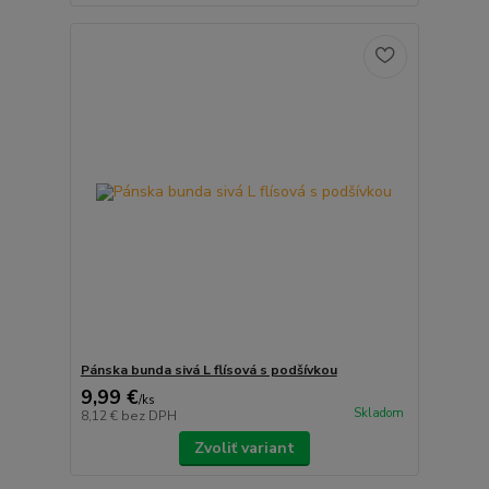
Pánska bunda sivá L flísová s podšívkou
9,99 €
/
ks
Skladom
8,12 €
bez DPH
Zvoliť variant