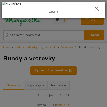
0
ks
0948 236 042
za
0,00 €
12:00-14:00
Zatvoriť
Menu
Hľadať
Úvod
Móda a módne doplnky
Muži
Oblečenie
Bundy a vetrovky
Bundy a vetrovky
Upresniť parametre
Najnovšie
Najlacnejšie
Najdrahšie
Zobrazujem 1-15 z 118
strana
z 8
ďalšie