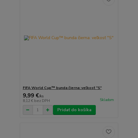
FIFA World Cup™ bunda čierna: veľkosť "S"
9,99 €
/
ks
Skladom
8,12 €
bez DPH
Pridať do košíka