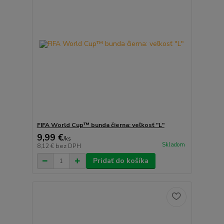
FIFA World Cup™ bunda čierna: veľkosť "L"
9,99 €
/
ks
Skladom
8,12 €
bez DPH
Pridať do košíka