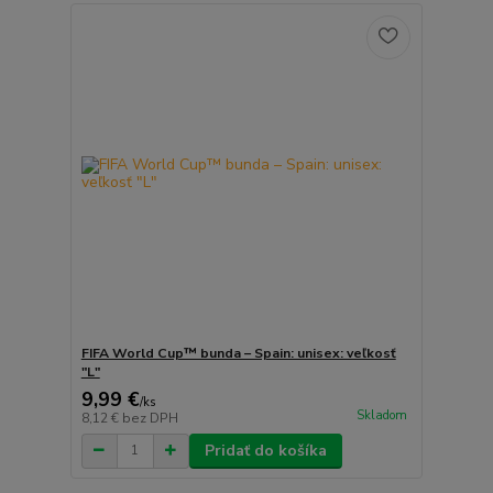
FIFA World Cup™ bunda – Spain: unisex: veľkosť
"L"
9,99 €
/
ks
Skladom
8,12 €
bez DPH
Pridať do košíka