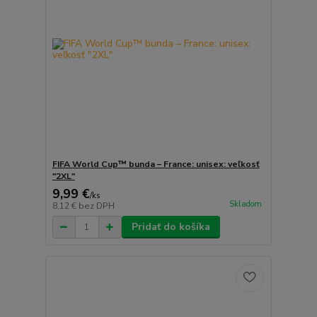
FIFA World Cup™ bunda – France: unisex: veľkosť
"2XL"
9,99 €
/
ks
Skladom
8,12 €
bez DPH
Pridať do košíka