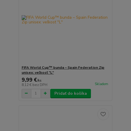
FIFA World Cup™ bunda – Spain Federation Zip
unisex: veľkosť "L"
9,99 €
/
ks
Skladom
8,12 €
bez DPH
Pridať do košíka