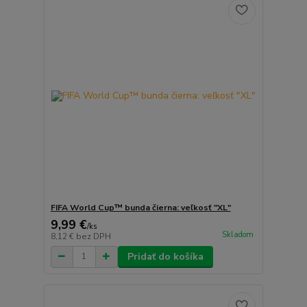
FIFA World Cup™ bunda čierna: veľkosť "XL"
9,99 €
/
ks
Skladom
8,12 €
bez DPH
Pridať do košíka