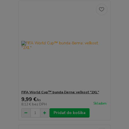
FIFA World Cup™ bunda čierna: veľkosť "2XL"
9,99 €
/
ks
Skladom
8,12 €
bez DPH
Pridať do košíka