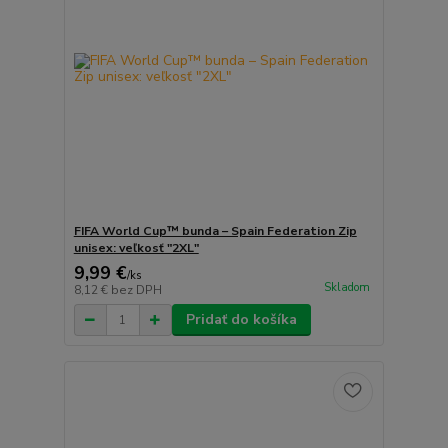
FIFA World Cup™ bunda – Spain Federation Zip
unisex: veľkosť "2XL"
9,99 €
/
ks
Skladom
8,12 €
bez DPH
Pridať do košíka