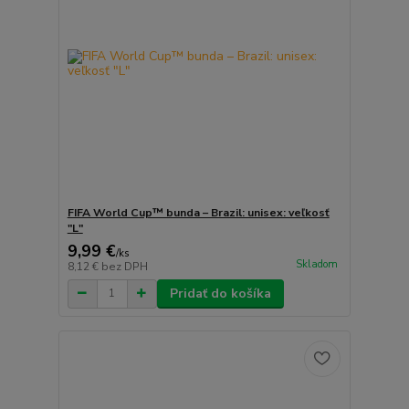
FIFA World Cup™ bunda – Brazil: unisex: veľkosť
"L"
9,99 €
/
ks
Skladom
8,12 €
bez DPH
Pridať do košíka