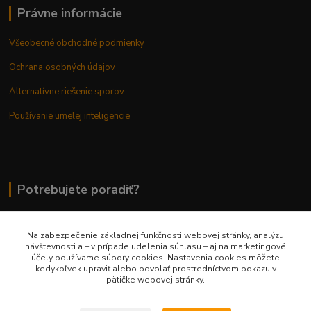
Právne informácie
Všeobecné obchodné podmienky
Ochrana osobných údajov
Alternatívne riešenie sporov
Používanie umelej inteligencie
Potrebujete poradiť?
Na zabezpečenie základnej funkčnosti webovej stránky, analýzu
0948 236 042
návštevnosti a – v prípade udelenia súhlasu – aj na marketingové
účely používame súbory cookies. Nastavenia cookies môžete
kedykoľvek upraviť alebo odvolať prostredníctvom odkazu v
info@margaretkashop.sk
pätičke webovej stránky.