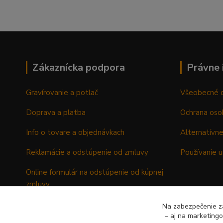
Zákaznícka podpora
Právne 
Gravírovanie a potlač
Všeobecné 
Doprava a platba
Ochrana oso
Info o tovare a objednávkach
Alternatívne
Reklamácie a odstúpenie od zmluvy
Používanie u
Online formulár na odstúpenie od kúpnej
zmluvy
Formulár - Reklamačný list
Na zabezpečenie zá
– aj na marketing