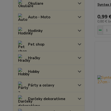
Okuliare
Syntex 
0,99 
Auto - Moto
0,80 €
b
Hodinky
Pet shop
Hračky
Hobby
Párty a oslavy
Darčeky dekoratívne