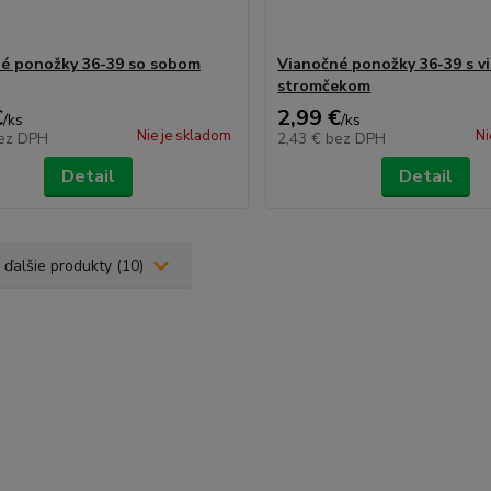
é ponožky 36-39 so sobom
Vianočné ponožky 36-39 s 
stromčekom
€
2,99 €
/
ks
/
ks
Nie je skladom
Ni
ez DPH
2,43 €
bez DPH
Detail
Detail
 ďalšie produkty (10)