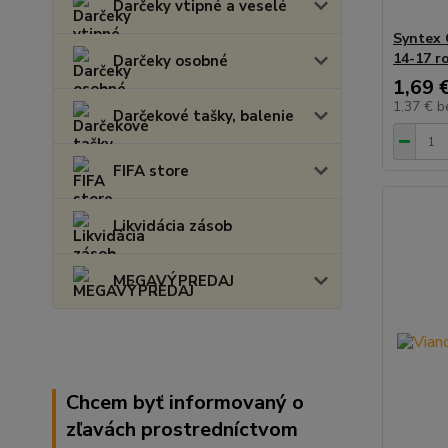
Darčeky vtipné a veselé
Syntex 
14-17 r
Darčeky osobné
1,69 
1,37 €
b
Darčekové tašky, balenie
FIFA store
Likvidácia zásob
MEGAVÝPREDAJ
Chcem byť informovaný o
zľavách prostredníctvom