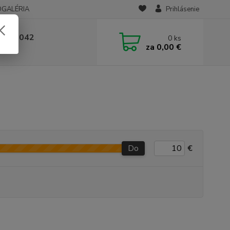
OGALÉRIA
Prihlásenie
 236 042
0
ks
za
0,00 €
-14:00
Do
€