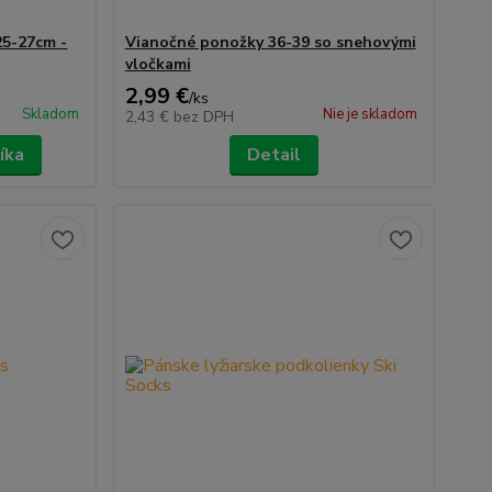
25-27cm -
Vianočné ponožky 36-39 so snehovými
vločkami
2,99 €
/
ks
Skladom
Nie je skladom
2,43 €
bez DPH
íka
Detail