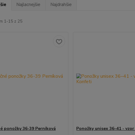
šie
Najlacnejšie
Najdrahšie
m 1-15 z 25
é ponožky 36-39 Perníková
Ponožky unisex 36–41 - vzor