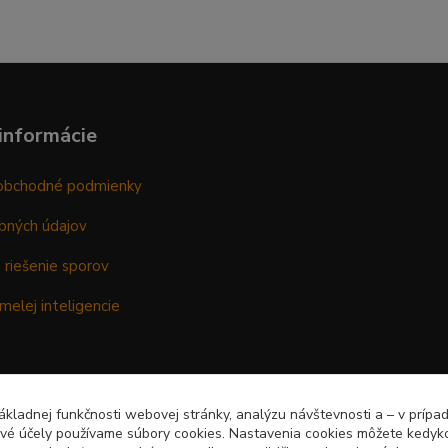
informácie
obchodné podmienky
bných údajov
 riešenie sporov
melej inteligencie
kladnej funkčnosti webovej stránky, analýzu návštevnosti a – v prípa
ové účely používame súbory cookies. Nastavenia cookies môžete kedyko