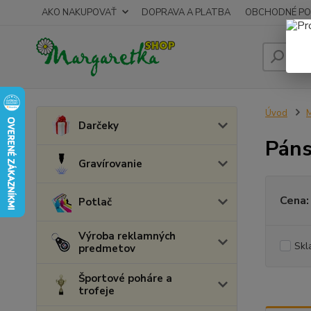
AKO NAKUPOVAŤ
DOPRAVA A PLATBA
OBCHODNÉ PO
Úvod
M
Darčeky
Páns
Gravírovanie
Cena:
Potlač
Výroba reklamných
Skl
predmetov
Športové poháre a
trofeje