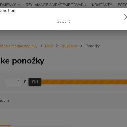
DMIENKY
REKLAMÁCIE A VRÁTENIE TOVARU
KONTAKTY
FOT
0948
Zatvoriť
Hľadať
12:00
óda a módne doplnky
Muži
Oblečenie
Ponožky
ke ponožky
€
Od
adom