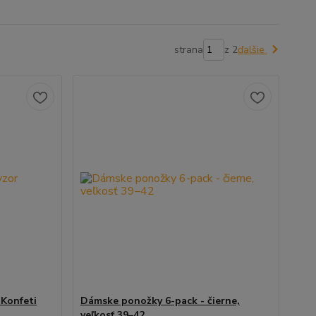
strana
z 2
ďalšie
 Konfeti
Dámske ponožky 6-pack - čierne,
veľkosť 39–42