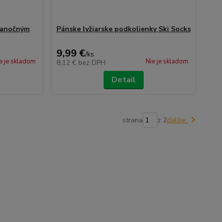
vianočným
Pánske lyžiarske podkolienky Ski Socks
9,99 €
/
ks
e je skladom
Nie je skladom
8,12 €
bez DPH
Detail
strana
z 2
ďalšie