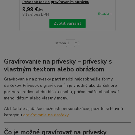
Prívesok lesk s gravírovaním obrázku
9,99 €
/
ks
Skladom
8,12 €
bez DPH
Zvoliť variant
strana
z 1
Gravírovanie na prívesky – prívesky s
vlastným textom alebo obrázkom
Gravírovanie na prívesky patrí medzi najosobnejšie formy
darčekov. Prívesok s gravírovaním je vhodný ako darček pre
partnera, rodinu alebo blízku osobu, pričom môže obsahovať
meno, dátum alebo vlastný motív.
Ak hľadáte aj ďalšie možnosti personalizácie, pozrite si hlavnú
kategóriu
gravírovanie na darčeky
.
Čo je možné gravírovať na prívesky