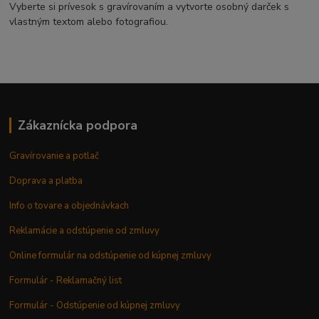
Vyberte si prívesok s gravírovaním a vytvorte osobný darček s
vlastným textom alebo fotografiou.
Zákaznícka podpora
Gravírovanie a potlač
Doprava a platba
Info o tovare a objednávkach
Reklamácie a odstúpenie od zmluvy
Online formulár na odstúpenie od kúpnej zmluvy
Formulár - Reklamačný list
Formulár - Odstúpenie od kúpnej zmluvy