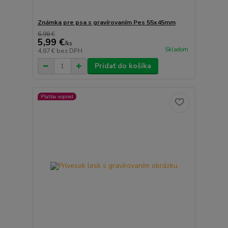
Známka pre psa s gravírovaním Pes 55x45mm
6,98 €
5,99 €
/
ks
Skladom
4,87 €
bez DPH
Pridať do košíka
Platba vopred