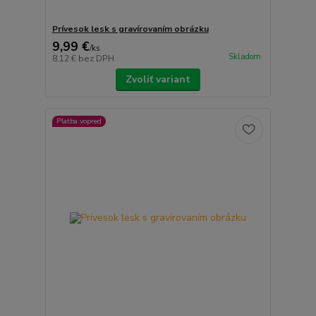
Prívesok lesk s gravírovaním obrázku
9,99 €
/
ks
Skladom
8,12 €
bez DPH
Zvoliť variant
Platba vopred