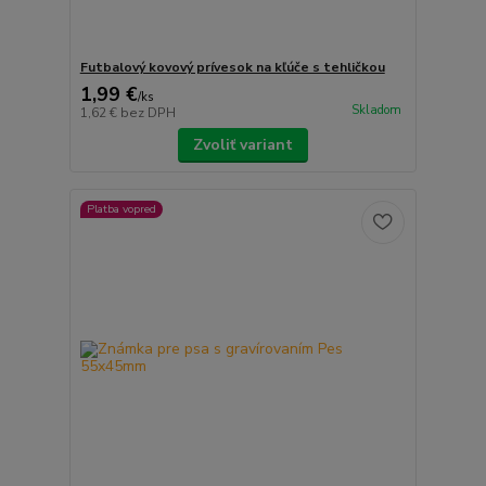
Futbalový kovový prívesok na kľúče s tehličkou
1,99 €
/
ks
Skladom
1,62 €
bez DPH
Zvoliť variant
Platba vopred