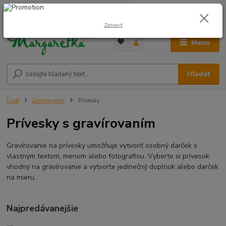
0
ks
0948 236 042
za
0,00 €
12:00-14:00
Zatvoriť
Menu
Hľadať
Úvod
Gravírovanie
Prívesky
Prívesky s gravírovaním
Gravírovanie na prívesky umožňuje vytvoriť osobný darček s
vlastným textom, menom alebo fotografiou. Vyberte si prívesok
vhodný na gravírovanie a vytvorte jedinečný doplnok alebo darček
na mieru.
Najpredávanejšie