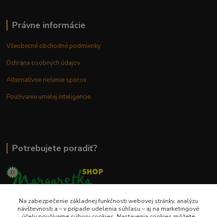
Právne informácie
Všeobecné obchodné podmienky
Ochrana osobných údajov
Alternatívne riešenie sporov
Používanie umelej inteligencie
Potrebujete poradiť?
Na zabezpečenie základnej funkčnosti webovej stránky, analýzu
0948 236 042
návštevnosti a – v prípade udelenia súhlasu – aj na marketingové
účely používame súbory cookies. Nastavenia cookies môžete