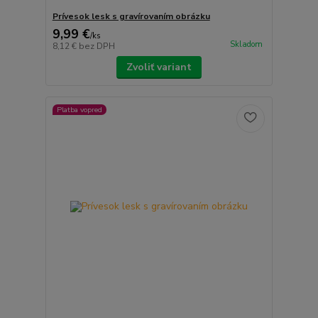
Prívesok lesk s gravírovaním obrázku
9,99 €
/
ks
Skladom
8,12 €
bez DPH
Zvoliť variant
Platba vopred