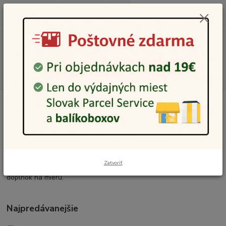
0
ks
0948 236 042
za
0,00 €
12:00-14:00
Menu
Hľadať
Úvod
Gravírovanie
Kožené peňaženky a doplnky s gravírovaním
Kožené doplnky s gravírovaním
Kožené doplnky s gravírovaním sú praktický a zároveň osobný
darček. Na peňaženky a ďalšie produkty je možné pridať vlastný
Zatvoriť
text, meno alebo krátke venovanie a vytvoriť tak originálny
doplnok na mieru.
Najpredávanejšie