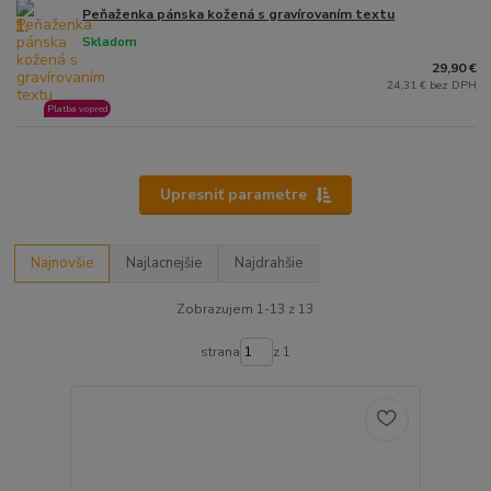
Peňaženka pánska kožená s gravírovaním textu
1.
Skladom
29,90 €
24,31 € bez DPH
Platba vopred
Upresniť parametre
Najnovšie
Najlacnejšie
Najdrahšie
Zobrazujem 1-13 z 13
strana
z 1