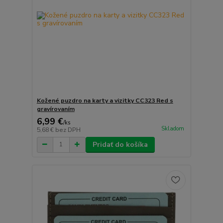
Kožené puzdro na karty a vizitky CC323 Red s
gravírovaním
6,99 €
/
ks
Skladom
5,68 €
bez DPH
Pridať do košíka