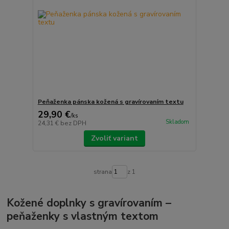
Peňaženka pánska kožená s gravírovaním textu
29,90 €
/
ks
Skladom
24,31 €
bez DPH
Zvoliť variant
strana
z 1
Kožené doplnky s gravírovaním –
peňaženky s vlastným textom