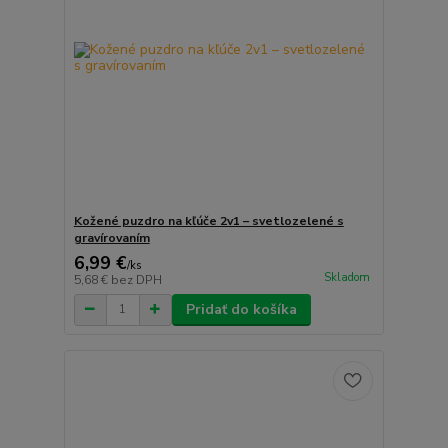
Kožené puzdro na kľúče 2v1 – svetlozelené s
gravírovaním
6,99 €
/
ks
Skladom
5,68 €
bez DPH
Pridať do košíka