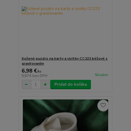
Kožené puzdro na karty a vizitky CC323 béžové s
gravírovaním
6,98 €
/
ks
Skladom
5,67 €
bez DPH
Pridať do košíka