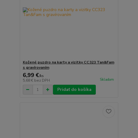
Kožené puzdro na karty a vizitky CC323 Tan&Fam
s gravírovaním
6,99 €
/
ks
Skladom
5,68 €
bez DPH
Pridať do košíka