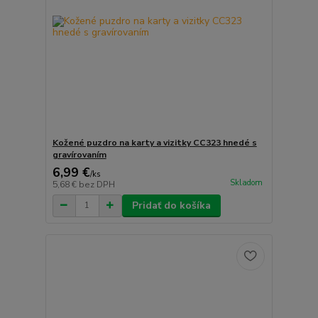
Kožené puzdro na karty a vizitky CC323 hnedé s
gravírovaním
6,99 €
/
ks
Skladom
5,68 €
bez DPH
Pridať do košíka