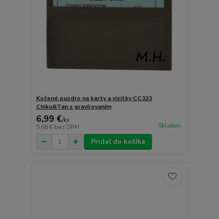
Kožené puzdro na karty a vizitky CC323
Chiku&Tan s gravírovaním
6,99 €
/
ks
Skladom
5,68 €
bez DPH
Pridať do košíka