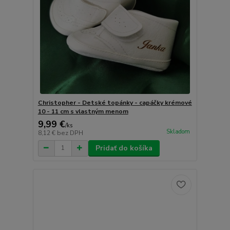
Christopher - Detské topánky - capáčky krémové
10 - 11 cm s vlastným menom
9,99 €
/
ks
Skladom
8,12 €
bez DPH
Pridať do košíka