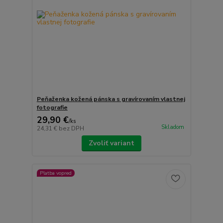
Peňaženka kožená pánska s gravírovaním vlastnej
fotografie
29,90 €
/
ks
Skladom
24,31 €
bez DPH
Zvoliť variant
Platba vopred