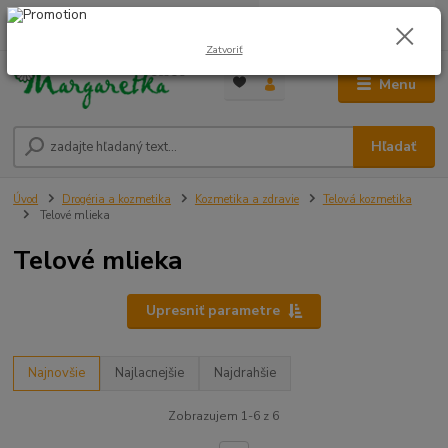
0
ks
0948 236 042
za
0,00 €
12:00-14:00
Zatvoriť
Menu
Hľadať
Úvod
Drogéria a kozmetika
Kozmetika a zdravie
Telová kozmetika
Telové mlieka
Telové mlieka
Upresniť parametre
Najnovšie
Najlacnejšie
Najdrahšie
Zobrazujem 1-6 z 6