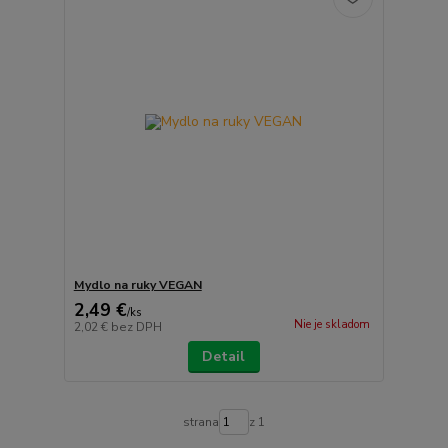
Mydlo na ruky VEGAN
2,49 €
/
ks
Nie je skladom
2,02 €
bez DPH
Detail
strana
z 1