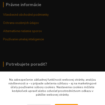
Právne informácie
Všeobecné obchodné podmienky
Ochrana osobných údajov
Alternatívne riešenie sporov
Používanie umelej inteligencie
Potrebujete poradiť?
Na zabezpečenie základnej funkčnosti webovej stránky, analýzu
0948 236 042
návštevnosti a – v prípade udelenia súhlasu – aj na marketingové
účely používame súbory cookies. Nastavenia cookies môžete
kedykoľvek upraviť alebo odvolať prostredníctvom odkazu v
info@margaretkashop.sk
pätičke webovej stránky.