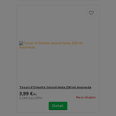
Tesori d’Oriente telová hmla 200 ml Ayurveda
3,99 €
/
ks
Nie je skladom
3,24 €
bez DPH
Detail