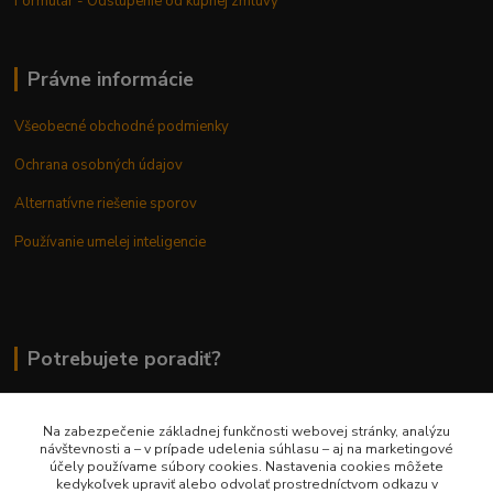
Formulár - Odstúpenie od kúpnej zmluvy
Právne informácie
Všeobecné obchodné podmienky
Ochrana osobných údajov
Alternatívne riešenie sporov
Používanie umelej inteligencie
Potrebujete poradiť?
Na zabezpečenie základnej funkčnosti webovej stránky, analýzu
0948 236 042
návštevnosti a – v prípade udelenia súhlasu – aj na marketingové
účely používame súbory cookies. Nastavenia cookies môžete
kedykoľvek upraviť alebo odvolať prostredníctvom odkazu v
info@margaretkashop.sk