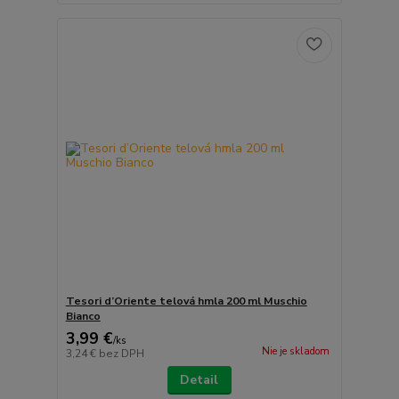
Tesori d’Oriente telová hmla 200 ml Muschio
Bianco
3,99 €
/
ks
Nie je skladom
3,24 €
bez DPH
Detail