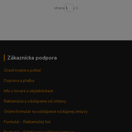
strana
z 1
Zákaznícka podpora
Gravírovanie a potlač
Doprava a platba
Info o tovare a objednávkach
Reklamácie a odstúpenie od zmluvy
Online formulár na odstúpenie od kúpnej zmluvy
Formulár - Reklamačný list