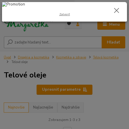
0
ks
0948 236 042
za
0,00 €
12:00-14:00
Zatvoriť
Menu
Hľadať
Úvod
Drogéria a kozmetika
Kozmetika a zdravie
Telová kozmetika
Telové oleje
Telové oleje
Upresniť parametre
Najnovšie
Najlacnejšie
Najdrahšie
Zobrazujem 1-3 z 3