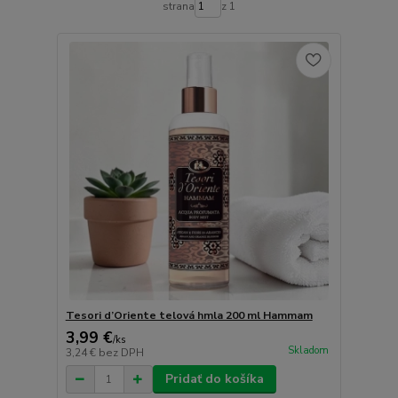
strana
z 1
Tesori d’Oriente telová hmla 200 ml Hammam
3,99 €
/
ks
Skladom
3,24 €
bez DPH
Pridať do košíka