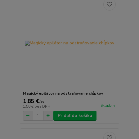
Magický epilátor na odstraňovanie chĺpkov
1,85 €
/
ks
Skladom
1,50 €
bez DPH
Pridať do košíka