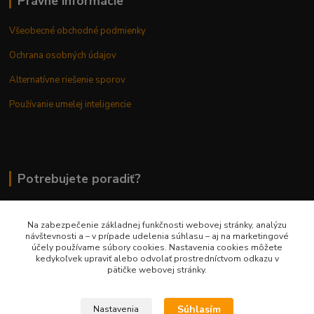
Právne informácie
Všeobecné obchodné podmienky
Ochrana osobných údajov
Alternatívne riešenie sporov
Používanie umelej inteligencie
Potrebujete poradiť?
Na zabezpečenie základnej funkčnosti webovej stránky, analýzu
0948 236 042
návštevnosti a – v prípade udelenia súhlasu – aj na marketingové
účely používame súbory cookies. Nastavenia cookies môžete
kedykoľvek upraviť alebo odvolať prostredníctvom odkazu v
info@margaretkashop.sk
pätičke webovej stránky.
Súhlasím
Nastavenia