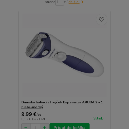
strana
z 3
ďalšie
Dámsky holiaci strojček Esperanza ARUBA 2 v 1
bielo-modrý
9,99 €
/
ks
Skladom
8,12 €
bez DPH
Pridať do košíka