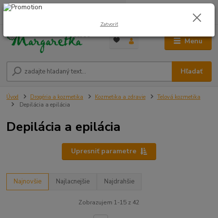
0
ks
0948 236 042
za
0,00 €
12:00-14:00
Zatvoriť
Menu
Hľadať
Úvod
Drogéria a kozmetika
Kozmetika a zdravie
Telová kozmetika
Depilácia a epilácia
Depilácia a epilácia
Upresniť parametre
Najnovšie
Najlacnejšie
Najdrahšie
Zobrazujem 1-15 z 42