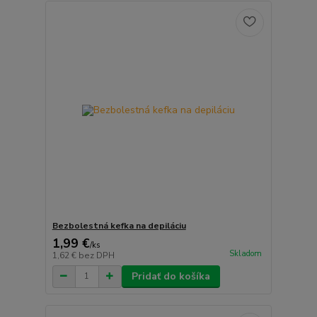
Bezbolestná kefka na depiláciu
1,99 €
/
ks
Skladom
1,62 €
bez DPH
Pridať do košíka