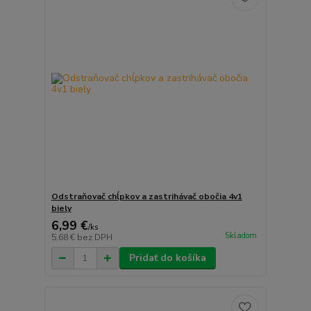
Odstraňovač chĺpkov a zastrihávač obočia 4v1
biely
6,99 €
/
ks
Skladom
5,68 €
bez DPH
Pridať do košíka