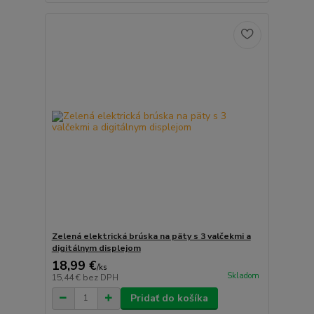
Zelená elektrická brúska na päty s 3 valčekmi a
digitálnym displejom
18,99 €
/
ks
Skladom
15,44 €
bez DPH
Pridať do košíka