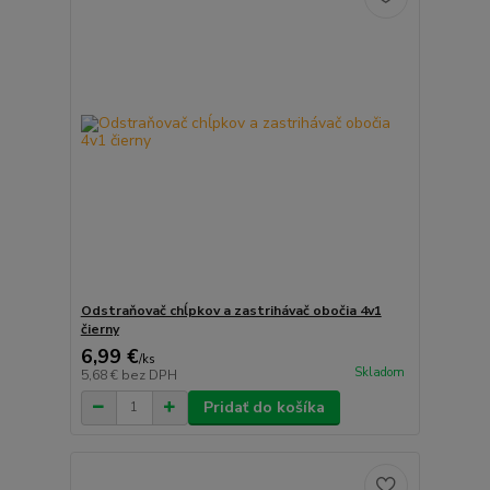
Odstraňovač chĺpkov a zastrihávač obočia 4v1
čierny
6,99 €
/
ks
Skladom
5,68 €
bez DPH
Pridať do košíka