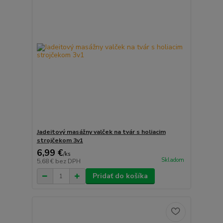
Jadeitový masážny valček na tvár s holiacim
strojčekom 3v1
6,99 €
/
ks
Skladom
5,68 €
bez DPH
Pridať do košíka