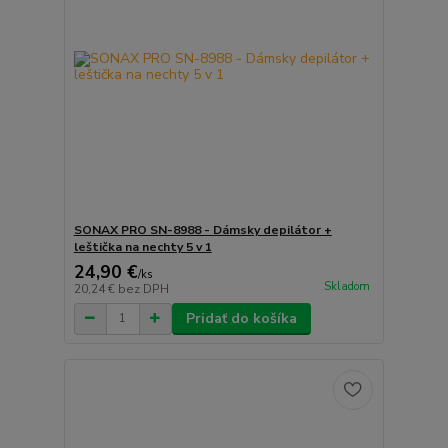
SONAX PRO SN-8988 - Dámsky depilátor +
leštička na nechty 5 v 1
24,90 €
/
ks
Skladom
20,24 €
bez DPH
Pridať do košíka