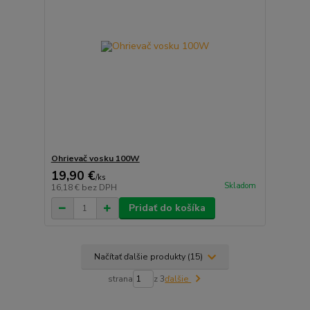
Ohrievač vosku 100W
19,90 €
/
ks
Skladom
16,18 €
bez DPH
Pridať do košíka
Načítať ďalšie produkty (15)
strana
z 3
ďalšie