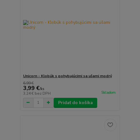
Unicorn - Klobúk s pohybujúcimi sa ušami modrý
6,99 €
3,99 €
/
ks
Skladom
3,24 €
bez DPH
Pridať do košíka