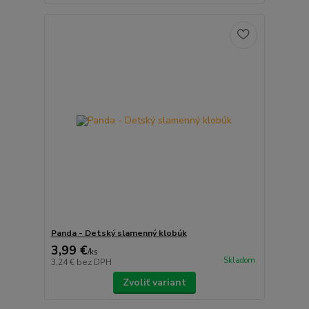
Panda - Detský slamenný klobúk
3,99 €
/
ks
Skladom
3,24 €
bez DPH
Zvoliť variant