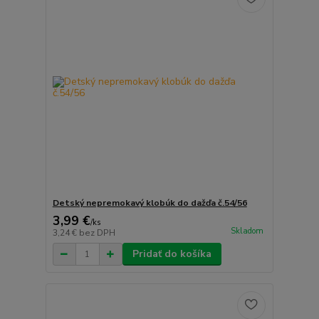
Detský nepremokavý klobúk do dažďa č.54/56
3,99 €
/
ks
Skladom
3,24 €
bez DPH
Pridať do košíka