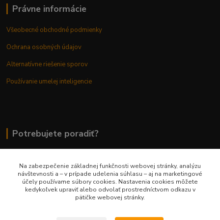
Právne informácie
Všeobecné obchodné podmienky
Ochrana osobných údajov
Alternatívne riešenie sporov
Používanie umelej inteligencie
Potrebujete poradiť?
Na zabezpečenie základnej funkčnosti webovej stránky, analýzu
0948 236 042
návštevnosti a – v prípade udelenia súhlasu – aj na marketingové
účely používame súbory cookies. Nastavenia cookies môžete
kedykoľvek upraviť alebo odvolať prostredníctvom odkazu v
info@margaretkashop.sk
pätičke webovej stránky.