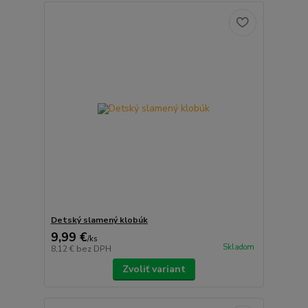
Detský slamený klobúk
9,99 €
/
ks
Skladom
8,12 €
bez DPH
Zvoliť variant