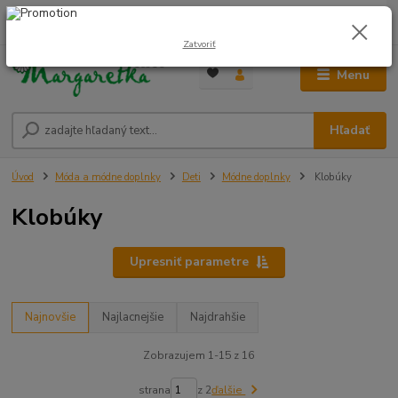
0
ks
0948 236 042
za
0,00 €
12:00-14:00
Zatvoriť
Menu
Hľadať
Úvod
Móda a módne doplnky
Deti
Módne doplnky
Klobúky
Klobúky
Upresniť parametre
Najnovšie
Najlacnejšie
Najdrahšie
Zobrazujem 1-15 z 16
strana
z 2
ďalšie