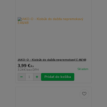
JAKO-O - Klobúk do dažďa nepremokavý č.46/48
3,99 €
/
ks
Skladom
3,24 €
bez DPH
Pridať do košíka