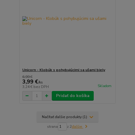
Unicorn - Klobúk s pohybujúcimi sa ušami biely
6,99 €
3,99 €
/
ks
Skladom
3,24 €
bez DPH
Pridať do košíka
Načítať ďalšie produkty (1)
strana
z 2
ďalšie