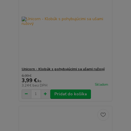
Unicorn - Klobúk s pohybujúcimi sa ušami ružový
6,99 €
3,99 €
/
ks
Skladom
3,24 €
bez DPH
Pridať do košíka