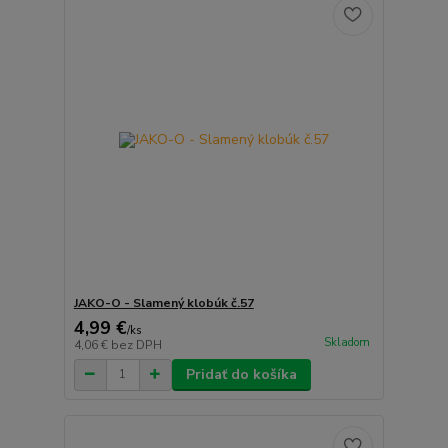
JAKO-O - Slamený klobúk č.57
4,99 €
/
ks
Skladom
4,06 €
bez DPH
Pridať do košíka