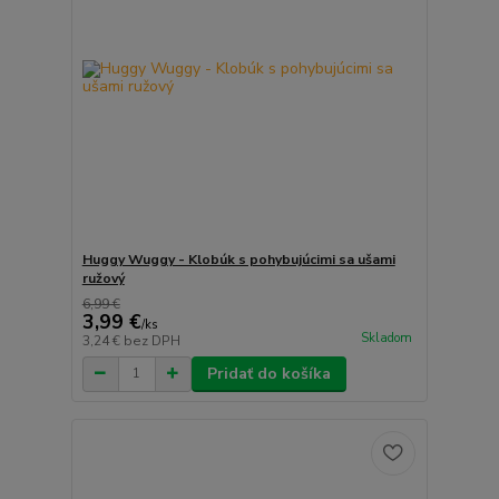
Huggy Wuggy - Klobúk s pohybujúcimi sa ušami
ružový
6,99 €
3,99 €
/
ks
Skladom
3,24 €
bez DPH
Pridať do košíka