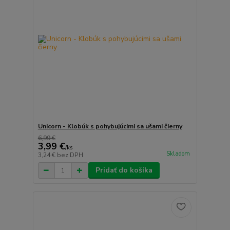
Unicorn - Klobúk s pohybujúcimi sa ušami čierny
6,99 €
3,99 €
/
ks
Skladom
3,24 €
bez DPH
Pridať do košíka