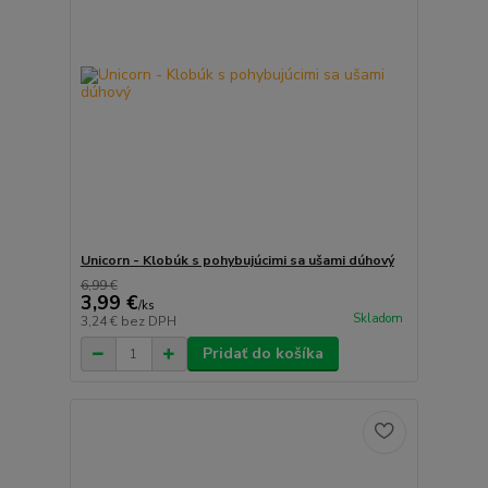
Unicorn - Klobúk s pohybujúcimi sa ušami dúhový
6,99 €
3,99 €
/
ks
Skladom
3,24 €
bez DPH
Pridať do košíka