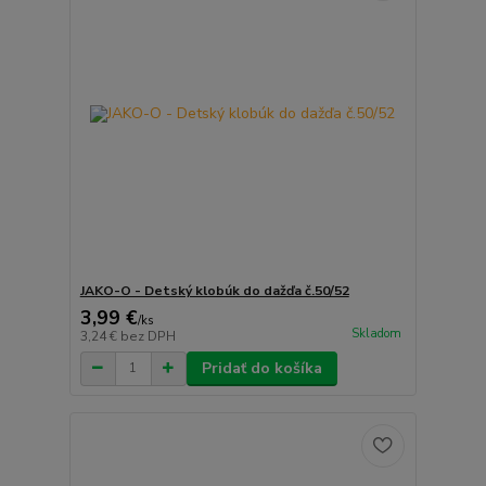
JAKO-O - Detský klobúk do dažďa č.50/52
3,99 €
/
ks
Skladom
3,24 €
bez DPH
Pridať do košíka