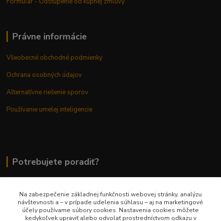
Formulár - Odstúpenie od kúpnej zmluvy
Právne informácie
Všeobecné obchodné podmienky
Ochrana osobných údajov
Alternatívne riešenie sporov
Používanie umelej inteligencie
Potrebujete poradiť?
Na zabezpečenie základnej funkčnosti webovej stránky, analýzu
0948 236 042
návštevnosti a – v prípade udelenia súhlasu – aj na marketingové
účely používame súbory cookies. Nastavenia cookies môžete
kedykoľvek upraviť alebo odvolať prostredníctvom odkazu v