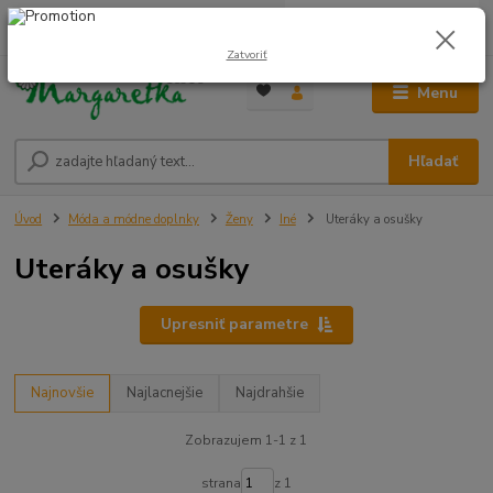
0
ks
0948 236 042
za
0,00 €
12:00-14:00
Zatvoriť
Menu
Hľadať
Úvod
Móda a módne doplnky
Ženy
Iné
Uteráky a osušky
Uteráky a osušky
Upresniť parametre
Najnovšie
Najlacnejšie
Najdrahšie
Zobrazujem 1-1 z 1
strana
z 1