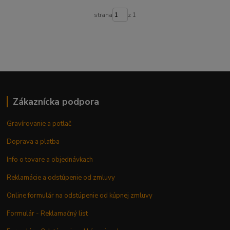
strana
z 1
Zákaznícka podpora
Gravírovanie a potlač
Doprava a platba
Info o tovare a objednávkach
Reklamácie a odstúpenie od zmluvy
Online formulár na odstúpenie od kúpnej zmluvy
Formulár - Reklamačný list