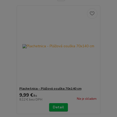
Plachetnica - Plážová osuška 70x140 cm
9,99 €
/
ks
Nie je skladom
8,12 €
bez DPH
Detail