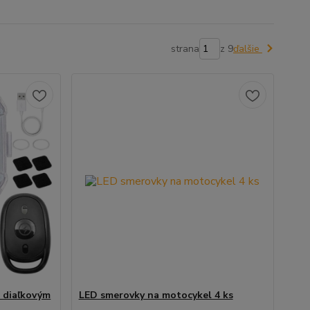
strana
z 9
ďalšie
s diaľkovým
LED smerovky na motocykel 4 ks