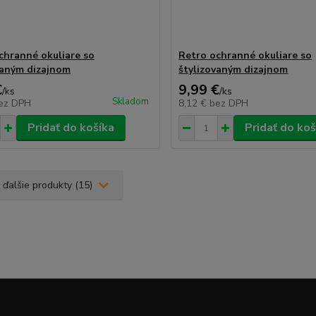
chranné okuliare so
Retro ochranné okuliare so
vaným dizajnom
štylizovaným dizajnom
€
9,99 €
/
ks
/
ks
Skladom
ez DPH
8,12 €
bez DPH
Pridať do košíka
Pridať do koš
 ďalšie produkty (15)