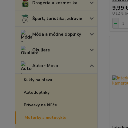
Drogéria a kozmetika
9,99 
8,12 €
b
Šport, turistika, zdravie
Móda a módne doplnky
Okuliare
Auto - Moto
Kukly na hlavu
Autodoplnky
Prívesky na kľúče
Motorky a motocykle
Interko