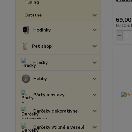
Tuning
Ostatné
69,00
56,10 €
Hodinky
Pet shop
Hračky
Hobby
Párty a oslavy
Darčeky dekoratívne
Darčeky vtipné a veselé