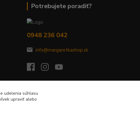
Potrebujete poradiť?
0948 236 042
info@margaretkashop.sk
de udelenia súhlasu
ľvek upraviť alebo