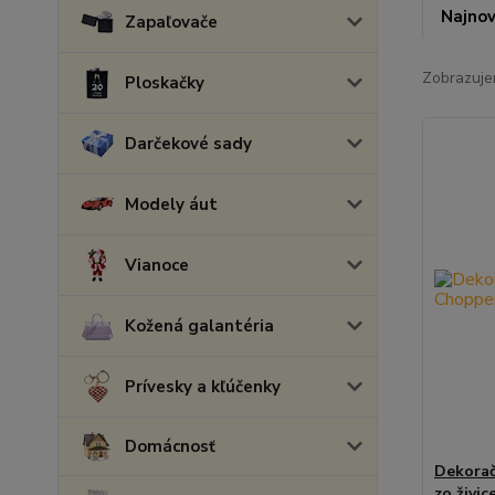
Najnov
Zapaľovače
Zobrazuje
Ploskačky
Darčekové sady
Modely áut
Vianoce
Kožená galantéria
Prívesky a kľúčenky
Domácnosť
Dekora
zo živic