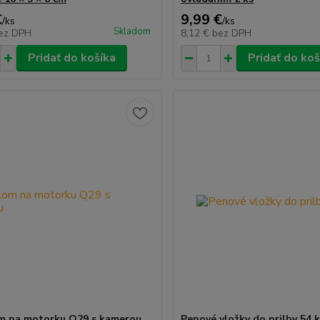
€
9,99 €
/
ks
/
ks
Skladom
ez DPH
8,12 €
bez DPH
Pridať do košíka
Pridať do koš
m na motorku Q29 s kamerou
Penové vložky do prilby 54 