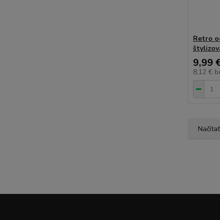
Retro o
štylizo
9,99 
8,12 €
b
Načítať