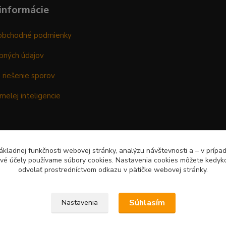
informácie
obchodné podmienky
bných údajov
 riešenie sporov
melej inteligencie
kladnej funkčnosti webovej stránky, analýzu návštevnosti a – v prípa
ové účely používame súbory cookies. Nastavenia cookies môžete kedyko
odvolať prostredníctvom odkazu v pätičke webovej stránky.
Súhlasím
Nastavenia