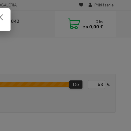
OGALÉRIA
Prihlásenie
 236 042
0
ks
za
0,00 €
-14:00
Do
€