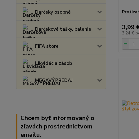
Darčeky osobné
Protizah
3,99 
Darčekové tašky, balenie
3,24 €
b
FIFA store
Likvidácia zásob
MEGAVÝPREDAJ
Chcem byť informovaný o
zľavách prostredníctvom
emailu.