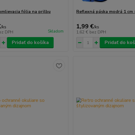
mlievacia fólia na prilbu
Reflexná páska modrá 1 cm 
€
1,99 €
/
ks
/
ks
Skladom
ez DPH
1,62 €
bez DPH
Pridať do košíka
Pridať do koš