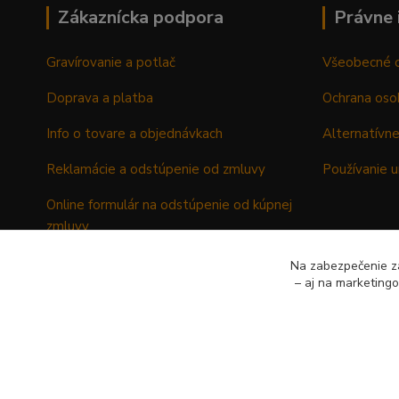
Zákaznícka podpora
Právne 
Gravírovanie a potlač
Všeobecné 
Doprava a platba
Ochrana oso
Info o tovare a objednávkach
Alternatívne
Reklamácie a odstúpenie od zmluvy
Používanie u
Online formulár na odstúpenie od kúpnej
zmluvy
Formulár - Reklamačný list
Na zabezpečenie zá
– aj na marketing
Formulár - Odstúpenie od kúpnej zmluvy