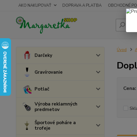
AKO NAKUPOVAŤ
DOPRAVA A PLATBA
OBCHODNÉ PO
Úvod
A
Darčeky
Dopl
Gravírovanie
Cena:
Potlač
Výroba reklamných
Skl
predmetov
Športové poháre a
trofeje