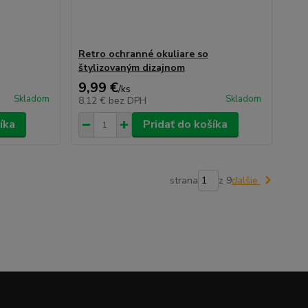
Retro ochranné okuliare so
štylizovaným dizajnom
9,99 €
/
ks
Skladom
Skladom
8,12 €
bez DPH
íka
Pridať do košíka
strana
z 9
ďalšie