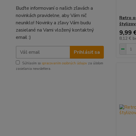
Buďte informovaní o našich zľavách a
novinkách pravidelne, aby Vám nič
Retro o
neuniklo! Novinky a zľavy Vám budu
štylizo
zasielané na Vami vložený kontaktný
9,99 
email :)
8,12 €
b
Prihlásiť sa
Súhlasím so
spracovaním osobných údajov
za účelom
zasielania newslettera.