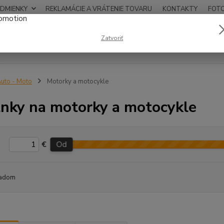
DMIENKY
REKLAMÁCIE A VRÁTENIE TOVARU
KONTAKTY
FOT
0948
Zatvoriť
Hľadať
12:00
uto - Moto
Motorky a motocykle
nky na motorky a motocykle
€
Od
adom