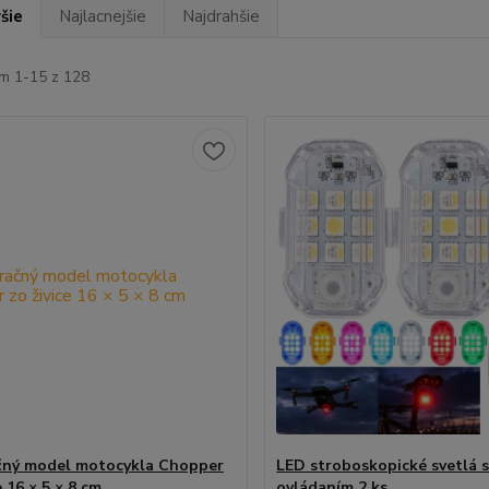
šie
Najlacnejšie
Najdrahšie
m 1-15 z 128
čný model motocykla Chopper
LED stroboskopické svetlá 
e 16 × 5 × 8 cm
ovládaním 2 ks